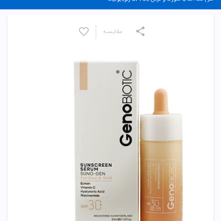
مقایسـه