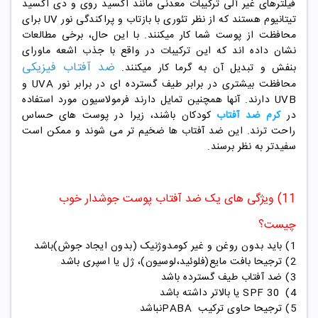
فیلترهای غیر آلی ترکیبات معدنی مانند اکسید روی و دی اکسید
تیتانیوم هستند که از نظر تئوری با بازتاب و پراکندگی نور UV برای
محافظت از پوست شما کار میکنند. با این حال، برخی مطالعات
نشان داده اند که این ترکیبات در واقع با جذب اشعه ماورای
ضد آفتاب فیزیکی
بنفش و تبدیل آن به گرما کار میکنند.
محافظت بیشتری در برابر طیف گسترده ای در برابر نور UVA و
UVB دارند. آنها همچنین تمایل دارند فرمولاسیون مورد استفاده
در
کرم ضد آفتاب
کودکان باشند، زیرا در پوست های حساس
راحت ترند. این ضد آفتاب ها ضخیم تر می شوند و ممکن است
سفیدتر به نظر برسند.
11) ویژگی های یک ضد آفتاب پوست جوشدار خوب
چیست؟
1) باید بدون روغن و غیر کومدوژنیک (بدون ایجاد جوش)باشد
2) ترجیحا بافت مایع(فلوئید،لوسیون)، ژل یا اسپری باشد
3) ضد آفتاب طیف گسترده باشد
4)
30
SPF
یا بالاتر داشته باشد
5) ترجیحا حاوی ترکیب
PABA
نباشد