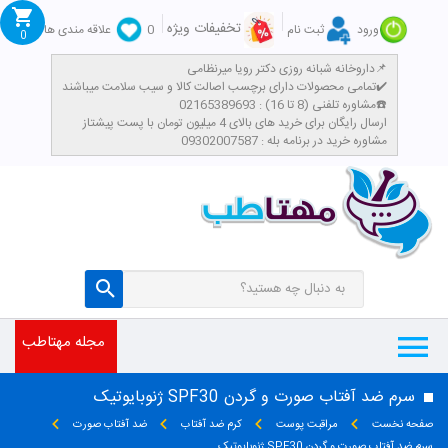
تخفیفات ویژه
ورود
ثبت نام
0
علاقه مندی ها
0
داروخانه شبانه روزی دکتر رویا میرنظامی📌
تمامی محصولات دارای برچسب اصالت کالا و سیب سلامت میباشند✔️
مشاوره تلفنی (8 تا 16) : 02165389693☎️
​ارسال رایگان برای خرید های بالای 4 میلیون تومان با پست پیشتاز
مشاوره خرید در برنامه بله : 09302007587
مجله مهتاطب
سرم ضد آفتاب صورت و گردن SPF30 ژنوبایوتیک
صفحه نخست
مراقبت پوست
کرم ضد آفتاب
ضد آفتاب صورت
سرم ضد آفتاب صورت و گردن SPF30 ژنوبایوتیک