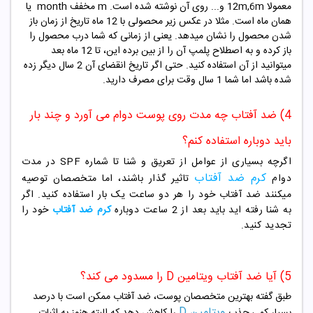
معمولا 12m,6m و... روی آن نوشته شده است. m مخفف month یا
همان ماه است. مثلا در عکس زیر محصولی با 12 ماه تاریخ از زمان باز
شدن محصول را نشان میدهد. یعنی از زمانی که شما درب محصول را
باز کرده و به اصطلاح پلمپ آن را از بین برده این، تا 12 ماه بعد
میتوانید از آن استفاده کنید. حتی اگر تاریخ انقضای آن 2 سال دیگر زده
شده باشد اما شما 1 سال وقت برای مصرف دارید.
4) ضد آفتاب چه مدت روی پوست دوام می آورد و چند بار
باید دوباره استفاده کنم؟
اگرچه بسیاری از عوامل از تعریق و شنا تا شماره SPF در مدت
کرم ضد آفتاب
دوام
تاثیر گذار باشند، اما متخصصان توصیه
میکنند ضد آفتاب خود را هر دو ساعت یک بار استفاده کنید. اگر
به شنا رفته اید باید بعد از 2 ساعت دوباره
کرم ضد آفتاب
خود را
تجدید کنید.
5) آیا ضد آفتاب ویتامین D را مسدود می کند؟
طبق گفته بهترین متخصصان پوست، ضد آفتاب ممکن است با درصد
ویتامین D
بسیار کمی جذب
را کاهش دهد که البته هنوز به اثبات