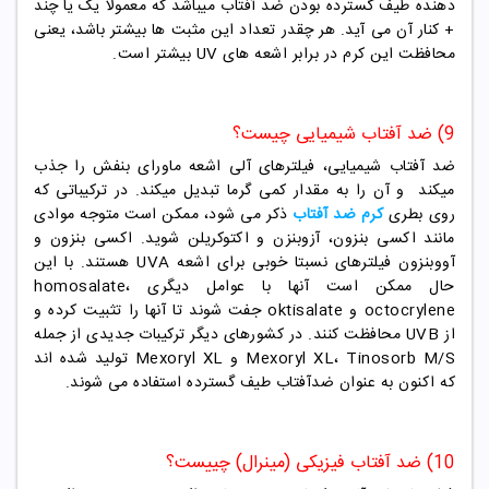
دهنده طیف گسترده بودن ضد آفتاب میباشد که معمولا یک یا چند
+ کنار آن می آید. هر چقدر تعداد این مثبت ها بیشتر باشد، یعنی
محافظت این کرم در برابر اشعه های UV بیشتر است.
9) ضد آفتاب شیمیایی چیست؟
ضد آفتاب شیمیایی، فیلترهای آلی اشعه ماورای بنفش را جذب
میکند و آن را به مقدار کمی گرما تبدیل میکند. در ترکیباتی که
روی بطری
کرم ضد آفتاب
ذکر می شود، ممکن است متوجه موادی
مانند اکسی بنزون، آزوبنزن و اکتوکریلن شوید. اکسی بنزون و
آووبنزون فیلترهای نسبتا خوبی برای اشعه UVA هستند. با این
حال ممکن است آنها با عوامل دیگری homosalate،
octocrylene و oktisalate جفت شوند تا آنها را تثبیت کرده و
از UVB محافظت کنند. در کشورهای دیگر ترکیبات جدیدی از جمله
Mexoryl XL، Tinosorb M/S و Mexoryl XL تولید شده اند
که اکنون به عنوان ضدآفتاب طیف گسترده استفاده می شوند.
10) ضد آفتاب فیزیکی (مینرال) چییست؟