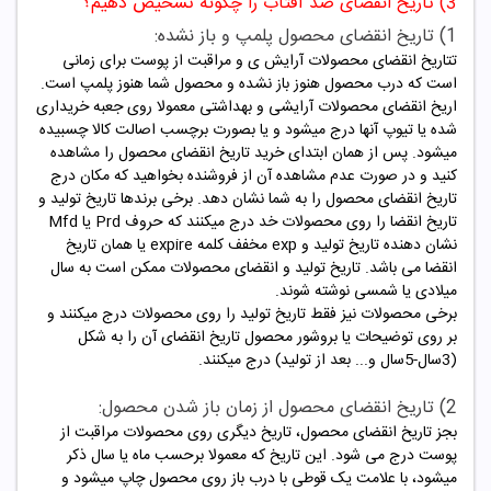
3) تاریخ انقضای ضد آفتاب را چگونه تشخیص دهیم؟
1) تاریخ انقضای محصول پلمپ و باز نشده:
تتاریخ انقضای محصولات آرایش ی و مراقبت از پوست برای زمانی
است که درب محصول هنوز باز نشده و محصول شما هنوز پلمپ است.
اریخ انقضای محصولات آرایشی و بهداشتی معمولا روی جعبه خریداری
شده یا تیوپ آنها درج میشود و یا بصورت برچسب اصالت کالا چسبیده
میشود. پس از همان ابتدای خرید تاریخ انقضای محصول را مشاهده
کنید و در صورت عدم مشاهده آن از فروشنده بخواهید که مکان درج
تاریخ انقضای محصول را به شما نشان دهد. برخی برندها تاریخ تولید و
تاریخ انقضا را روی محصولات خد درج میکنند که حروف Prd یا Mfd
نشان دهنده تاریخ تولید و exp مخفف کلمه expire یا همان تاریخ
انقضا می باشد. تاریخ تولید و انقضای محصولات ممکن است به سال
میلادی یا شمسی نوشته شوند.
برخی محصولات نیز فقط تاریخ تولید را روی محصولات درج میکنند و
بر روی توضیحات یا بروشور محصول تاریخ انقضای آن را به شکل
(3سال-5سال و... بعد از تولید) درج میکنند.
2) تاریخ انقضای محصول از زمان باز شدن محصول:
بجز تاریخ انقضای محصول، تاریخ دیگری روی محصولات مراقبت از
پوست درج می شود. این تاریخ که معمولا برحسب ماه یا سال ذکر
میشود، با علامت یک قوطی با درب باز روی محصول چاپ میشود و