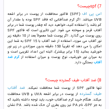
spf (7چیست؟
اس پی اف
(SPF) فاکتور محافظت از پوست در برابر اشعه
UVB میباشد. اگر کرم ضدآفتابی که فاقد SPF بوده یا مقدار آن
کم باشد را استفاده کنید، خواهید دید که چقدر پوست شما در برابر
آفتاب قرمز و سوخته می شود. این تاثیری است که فاکتور SPF
روی پوست می گذارد. اگر پوست شما معمولاً بعد از 10 دقیقه زیر
نور آفتاب می سوزد، استفاده از ضد آفتاب با SPF 15 به شما این
امکان را می دهد که تقریباً 150 دقیقه بدون سوزاندن در زیر نور
خورشید بمانید (15 برابر بیشتر)، البته این اعداد تقریبی است و
به میزان نور خورشید، نوع پوست و میزان استفاده از
کرم ضد
آفتاب
بستگی دارد.
8) ضد آفتاب طیف گسترده چیست؟
ضد آفتاب
تنها فاکتور SPF از پوست شما محافظت نمیکند.
طیف گسترده
از پوست در برابر اشعه UVA و UVB محافظت
میکند. هنگام خرید کرم ضدآفتاب خوب، باید توجه داشته باشید که
به جز SPF، نام PA نیز روی بطری آن حک شده باشد. PA نشان