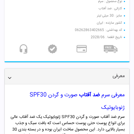
نوع محصول : سرم
کارائی : ضد آفتاب
سایز : 30 میلی لیتر
کشور سازنده : ایران
کد بهداشتی : 06262863402665
تاریخ انقضا : 2028/06
معرفی
معرفی سرم
ضد آفتاب
صورت و گردن SPF30
ژنوبایوتیک
سرم ضد آفتاب صورت و گردن SPF30 ژنوبایوتیک یک ضد آفتاب عالی
برای انواع پوست حتی پوست حساس است که بافت سبک و جذب
بسیار بالایی دارد. این محصول ساخت ایران بوده و در بسته بندی 30