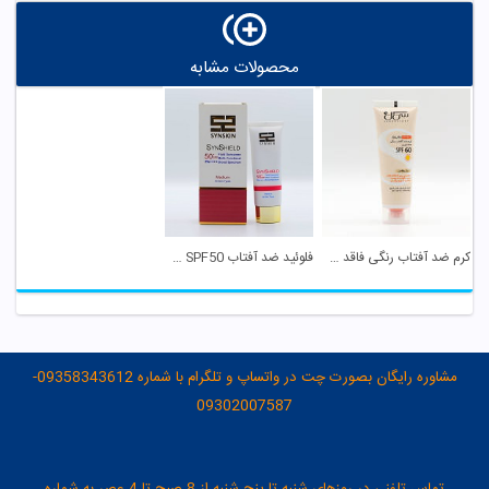
محصولات مشابه
کرم ضد آفتاب رنگی فاقد چربی SPF 60 سی گل
فلوئید ضد آفتاب SPF50 ساین شیلد بژ طبیعی ساین ...
مشاوره رایگان بصورت چت در واتساپ و تلگرام با شماره 09358343612-
09302007587
تماس تلفنی در روزهای شنبه تا پنج شنبه از 8 صبح تا 4 عصر به شماره