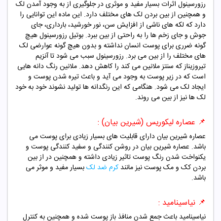
رزورسینول اثرات بسیار مفید و موثری در جلوگیری از به وجود آمدن لک
و همچنین از بین بردن لک های مختلف دارد. این ماده این توانایی را
دارد که لکه های ناشی از افزایش سن، نور خورشید، بارداری، جای
جوش و جای زخم ها را به راحتی از بین ببرد. بوتیل رزورسینول هیچ
گونه ضرری برای پوست انسان نداشته و بدون هیچ گونه عوارضی لک
های مختلف را از بین می برد.
رزورسینول سبب می شود تا آنزیم
تیروزیناز که سنتز ملانین می کند را کاهش دهد. ملانین رنگ دانه هایی
است که در زیر پوست به وجود می آید و باعث تیره شدن پوست و
ایجاد لک می شود. هنگامی که این رنگدانه ها تولید نشوند خود به خود
لک ها نیز از بین می روند.
📌
عصاره لیکوریس (شیرین بیان) :
عصاره شیرین بیان دارای قابلیت های بسیار زیادی برای پوست می
باشد. عصاره شیرین بیان در روشن کنندگی و سفید کنندگی پوست و
یکنواخت شدن رنگ پوست تاثیر زیادی داشته و همچنین در از بین
بردن کک و مک پوست نیز مانند
کرم ضد لک
بسیار مفید و موثر می
باشد.
📌
نیاسینامید :
نیاسینامید باعث جمع شدن منافذ باز پوست شده و همچنین به کنترل