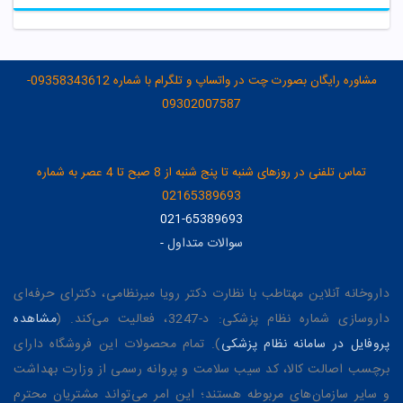
مشاوره رایگان بصورت چت در واتساپ و تلگرام با شماره 09358343612-
09302007587
تماس تلفنی در روزهای شنبه تا پنج شنبه از 8 صبح تا 4 عصر به شماره
02165389693
021-65389693
سوالات متداول
-
داروخانه آنلاین مهتاطب با نظارت دکتر رویا میرنظامی، دکترای حرفه‌ای
داروسازی شماره نظام پزشکی: د-3247، فعالیت می‌کند. (
مشاهده
پروفایل در سامانه نظام پزشکی
). تمام محصولات این فروشگاه دارای
برچسب اصالت کالا، کد سیب سلامت و پروانه رسمی از وزارت بهداشت
و سایر سازمان‌های مربوطه هستند؛ این امر می‌تواند مشتریان محترم