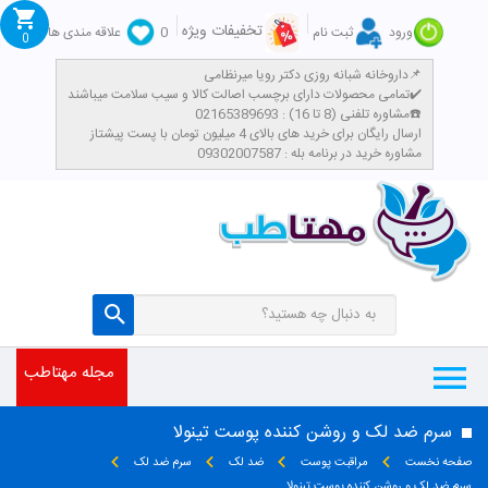
تخفیفات ویژه
ورود
ثبت نام
0
علاقه مندی ها
0
داروخانه شبانه روزی دکتر رویا میرنظامی📌
تمامی محصولات دارای برچسب اصالت کالا و سیب سلامت میباشند✔️
مشاوره تلفنی (8 تا 16) : 02165389693☎️
​ارسال رایگان برای خرید های بالای 4 میلیون تومان با پست پیشتاز
مشاوره خرید در برنامه بله : 09302007587
مجله مهتاطب
سرم ضد لک و روشن کننده پوست تینولا
صفحه نخست
مراقبت پوست
ضد لک
سرم ضد لک
سرم ضد لک و روشن کننده پوست تینولا