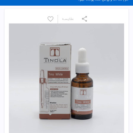
مقایسـه