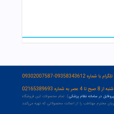
093583436-09302007587
ه 02165389693
وفایل در سامانه نظام پزشکی
). تمام محصولات این فروشگاه
یان محترم مهتاطب را از اصالت محصولاتی که تهیه می‌کنند