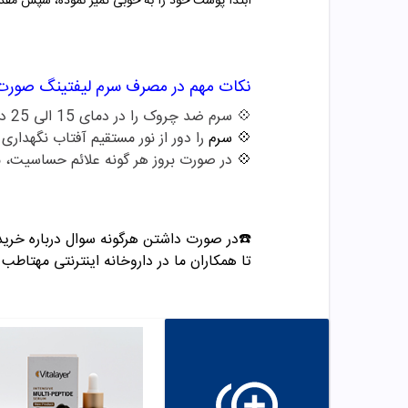
ابتدا پوست خود را به خوبی تمیز نموده، سپس مقد
نکات مهم در مصرف
سرم لیفتینگ صورت 
💠 سرم ضد چروک را در دمای 15 الی 25 درجه سانتیگراد نگهداری نمایید.
💠 سرم
را دور از نور مستقیم آفتاب نگهداری 
💠
در صورت بروز هر گونه علائم حساسیت، م
☎️در صورت داشتن هرگونه سوال درباره خرید
تا همکاران ما در داروخانه اینترنتی مهتاطب ب