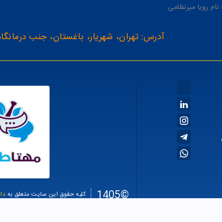
آدرس: تهران، شهریار، باغستان، جنب درمانگاه
©1405
کلیه حقوق این سایت متعلق به
دا
سئو سا
طراحی سایت فروشگاهی