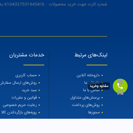
شماره کارت جهت خرید محصولات : 6104337531945416 به نام رویا میرنظامی
لینک‌های مرتبط
خدمات مشتریان
داروخانه آنلاین
حساب کاربری
داستان ما
روش‌های ارسال سفارش
مشاوه وخرید
تماس با ما
سبد خرید
پرسش‌های متداول
قوانین و مقررات
روش‌های پرداخت
رعایت حریم خصوصی
مجوزها
رویه‌های بازگرداندن کالا
مجله مهتاطب
نقشه سایت
درمان ریزش مو