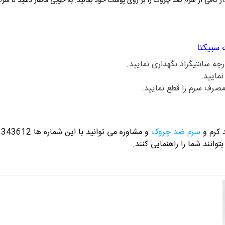
ار کافی از سرم ضد چروک را بر روی پوست خود بمالید. به خوبی ماساژ دهید تا 
سبیکتا
نمایید.
صرف سرم را قطع نمایید.
 کرم و
سرم ضد چروک
و مشاوره می توانید با این شماره ها 09358343612 / 02165389693
توانند شما را راهنمایی کنند.