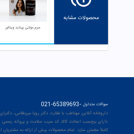
محصولات مشابه
سرم مولتی پپتاید ویتالیر
021-65389693
-
سوالات متداول
داروخانه آنلاین مهتاطب با نظارت دکتر رویا میرنظامی، دکترای حرفه‌ای دار
دارای برچسب اصالت کالا، کد سیب سلامت و پروانه رسمی از 
کاملاً مطمئن سازد. تمام محصولات پیش از ارائه به مشتریان 