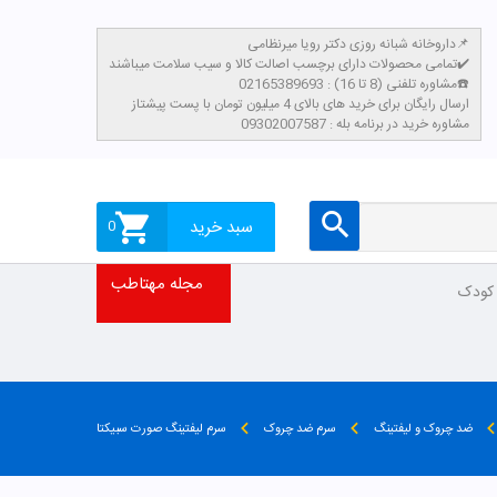
داروخانه شبانه روزی دکتر رویا میرنظامی📌
تمامی محصولات دارای برچسب اصالت کالا و سیب سلامت میباشند✔️
مشاوره تلفنی (8 تا 16) : 02165389693☎️
​ارسال رایگان برای خرید های بالای 4 میلیون تومان با پست پیشتاز
مشاوره خرید در برنامه بله : 09302007587
سبد خرید
0
مجله مهتاطب
 کودک
ضد چروک و لیفتینگ
سرم ضد چروک
سرم لیفتینگ صورت سبیکتا