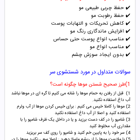
✔️ حفظ چربی طبیعی مو
✔️ حفظ رطوبت مو
✔️ کاهش تحریکات و التهابات پوست
✔️ افزایش ماندگاری رنگ مو
✔️ مناسب انواع پوست حتی حساس
✔️ مناسب انواع مو
✔️ بدون ایجاد سوزش چشم
سوالات متداول در مورد شستشوی سر
1)طرز صحیح شستن موها چگونه است؟
1) قبل از رفتن به حمام موها را شانه می کنیم تا گره ای در موها نباشد
آب داغ استفاده نکنید.
2) موها را کاملا خیس می کنیم : برای خیس کردن موها از آب ولرم
استفاده کنید و اصلا از آب داغ استفاده نکنید
3) شامپو را در کف دست برزید و یا در داخل یک ظرف شامپو را با
مقداری آب مخلوط کنید
4) سر خود را به پایین خم کنید و شامپو را روی کف سر بریزید
5) با ملایمت موها را از ریشه ماساژ دهید : اصلا سعی نکنید موها را در