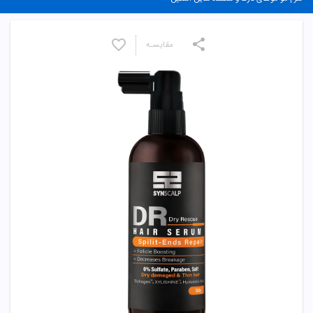
مقایسـه