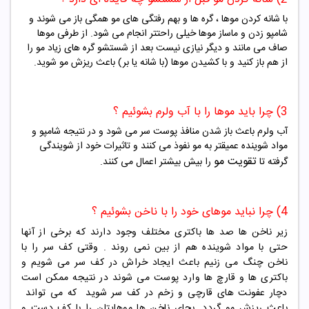
با شانه کردن موها ، گره ها و بهم رفتگی های مو همگی باز می شوند و
شامپو زدن و ماساز موها خیلی راحتتر انجام می شود. از طرفی موها
صاف می مانند و دیگر نیازی نیست بعد از شستشو گره های زیاد مو را
از هم باز کنید و با کشیدن موها (با شانه یا بر) باعث ریزش مو شوید.
3) چرا باید موها را با آب ولرم بشوئیم ؟
آب ولرم باعث باز شدن منافذ پوست سر می شود و در نتیجه شامپو و
مواد شوینده عمیقتر به مو نفوذ می کنند و تاثیرات خود از شویندگی
تقویت مو
گرفته تا
را بیش بیشتر اعمال می کنند.
4) چرا نباید موهای خود را با ناخن بشوئیم ؟
زیر ناخن ها صد ها باکتری مختلف وجود دارند که برخی از آنها
حتی با مواد شوینده هم از بین نمی روند . وقتی کف سر را با
ناخن چنگ می زنیم باعث ایجاد خراش در کف سر می شویم و
باکتری ها و قارچ ها وارد پوست می شوند در نتیجه ممکن است
دچار عفونت های قارچی و زخم در کف سر شوید که می تواند
باعث ریزش مو گردد. بجای ناخن ها موهایتان را با کف دست و