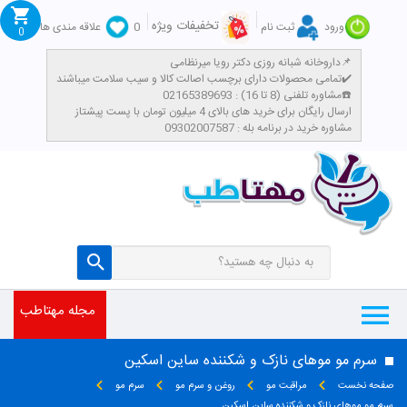
تخفیفات ویژه
ورود
ثبت نام
0
علاقه مندی ها
0
داروخانه شبانه روزی دکتر رویا میرنظامی📌
تمامی محصولات دارای برچسب اصالت کالا و سیب سلامت میباشند✔️
مشاوره تلفنی (8 تا 16) : 02165389693☎️
​ارسال رایگان برای خرید های بالای 4 میلیون تومان با پست پیشتاز
مشاوره خرید در برنامه بله : 09302007587
مجله مهتاطب
سرم مو موهای نازک و شکننده ساین اسکین
صفحه نخست
مراقبت مو
روغن و سرم مو
سرم مو
سرم مو موهای نازک و شکننده ساین اسکین