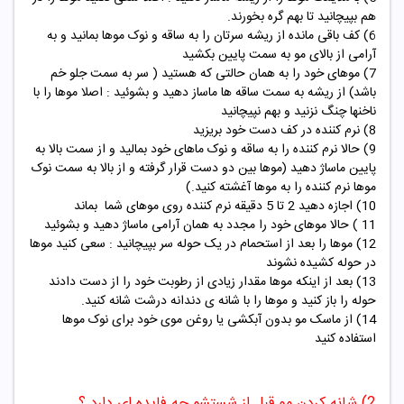
هم بپیچانید تا بهم گره بخورند.
6) کف باقی مانده از ریشه سرتان را به ساقه و نوک موها بمانید و به
آرامی از بالای مو به سمت پایین بکشید
7) موهای خود را به همان حالتی که هستید ( سر به سمت جلو خم
باشد) از ریشه به سمت ساقه ها ماساز دهید و بشوئید : اصلا موها را با
ناخنها چنگ نزنید و بهم نپیچانید
8) نرم کننده در کف دست خود بریزید
9) حالا نرم کننده را به ساقه و نوک ماهای خود بمالید و از سمت بالا به
پایین ماساژ دهید (موها بین دو دست قرار گرفته و از بالا به سمت نوک
موها نرم کننده را به موها آغشته کنید.)
10) اجازه دهید 2 تا 5 دقیقه نرم کننده روی موهای شما بماند
11 ) حالا موهای خود را مجدد به همان آرامی ماساژ دهید و بشوئید
12) موها را بعد از استحمام در یک حوله سر بپیچانید : سعی کنید موها
در حوله کشیده نشوند
13) بعد از اینکه موها مقدار زیادی از رطوبت خود را از دست دادند
حوله را باز کنید و موها را با شانه ی دندانه درشت شانه کنید.
14) از
ماسک مو
بدون آبکشی یا روغن موی خود برای نوک موها
استفاده کنید
2) شانه کردن مو قبل از شستشو چه فایده ای دارد ؟