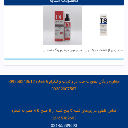
محصولات مشابه
سرم پس از کاشت مو TS پریم
سرم موی موهای رنگ شده ویتا کالر درمالیفت
مشاوره رایگان بصورت چت در واتساپ و تلگرام با شماره 09358343612-
09302007587
تماس تلفنی در روزهای شنبه تا پنج شنبه از 8 صبح تا 4 عصر به شماره
02165389693
021-65389693