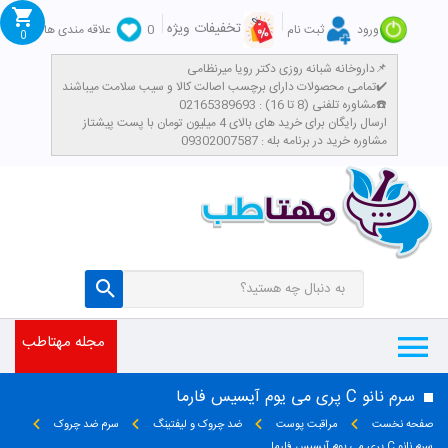
تخفیفات ویژه
ورود
ثبت نام
0
علاقه مندی ها
0
داروخانه شبانه روزی دکتر رویا میرنظامی📌
تمامی محصولات دارای برچسب اصالت کالا و سیب سلامت میباشند✔️
مشاوره تلفنی (8 تا 16) : 02165389693☎️
​ارسال رایگان برای خرید های بالای 4 میلیون تومان با پست پیشتاز
مشاوره خرید در برنامه بله : 09302007587
مجله مهتاطب
سرم نانو C پری می یوم آیسیس فارما
صفحه نخست
مراقبت پوست
ضد چروک و لیفتینگ
سرم ضد چروک
سرم نانو C پری می یوم آیسیس فارما