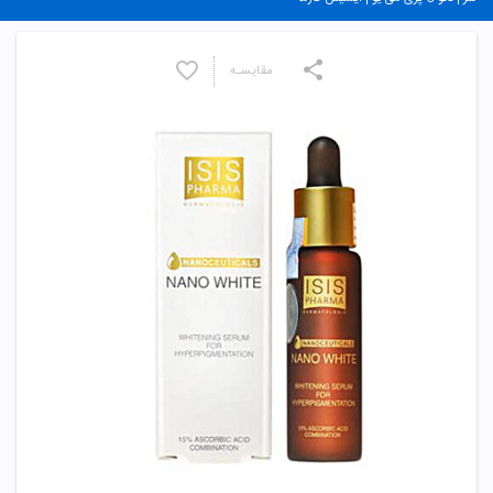
مقایسـه