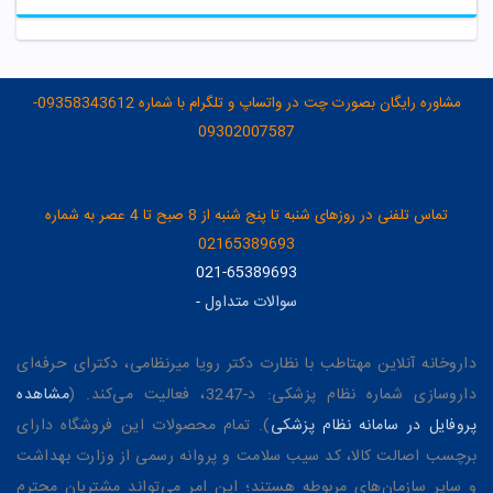
مشاوره رایگان بصورت چت در واتساپ و تلگرام با شماره 09358343612-
09302007587
تماس تلفنی در روزهای شنبه تا پنج شنبه از 8 صبح تا 4 عصر به شماره
02165389693
021-65389693
سوالات متداول
-
داروخانه آنلاین مهتاطب با نظارت دکتر رویا میرنظامی، دکترای حرفه‌ای
داروسازی شماره نظام پزشکی: د-3247، فعالیت می‌کند. (
مشاهده
پروفایل در سامانه نظام پزشکی
). تمام محصولات این فروشگاه دارای
برچسب اصالت کالا، کد سیب سلامت و پروانه رسمی از وزارت بهداشت
و سایر سازمان‌های مربوطه هستند؛ این امر می‌تواند مشتریان محترم