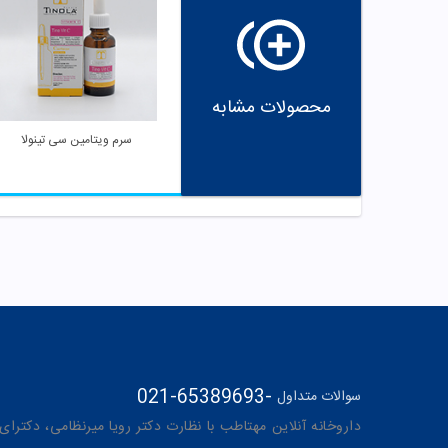
محصولات مشابه
سرم ویتامین سی تینولا
021-65389693
-
سوالات متداول
داروخانه آنلاین مهتاطب با نظارت دکتر رویا میرنظامی، دکترای حرفه‌ای دار