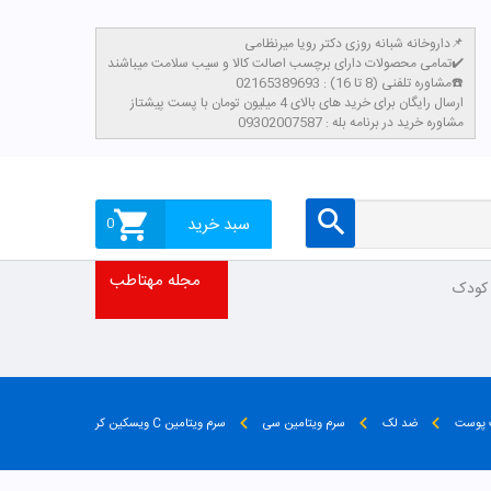
داروخانه شبانه روزی دکتر رویا میرنظامی📌
تمامی محصولات دارای برچسب اصالت کالا و سیب سلامت میباشند✔️
مشاوره تلفنی (8 تا 16) : 02165389693☎️
​ارسال رایگان برای خرید های بالای 4 میلیون تومان با پست پیشتاز
مشاوره خرید در برنامه بله : 09302007587
سبد خرید
0
مجله مهتاطب
 کودک
 پوست
ضد لک
سرم ویتامین سی
سرم ویتامین C ویسکین کر