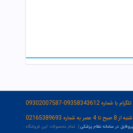
093583436-09302007587
ه 02165389693
وفایل در سامانه نظام پزشکی
). تمام محصولات این فروشگاه