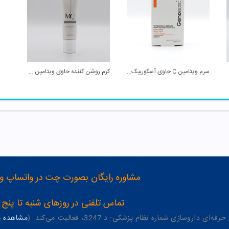
سرم ویتامین C حاوی آسکوربیک اسید 10% ژنوبایوتیک
کرم روشن کننده حاوی ویتامین C ام کیو
مشاوره رایگان بصورت چت در واتساپ و تلگرام با شماره 12
تماس تلفنی در روزهای شنبه تا پنج شنبه از 8 صبح تا 4 عصر به شمار
وسازی شماره نظام پزشکی: د-3247، فعالیت می‌کند. (
مشاهده پر