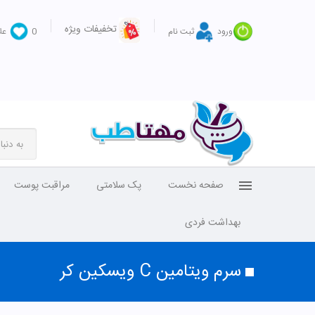
تخفیفات ویژه
ورود
ثبت نام
0
عل
صفحه نخست
پک سلامتی
مراقبت پوست
بهداشت فردی
سرم ویتامین C ویسکین کر