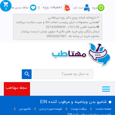
تخفیفات ویژه
ورود
ثبت نام
0
علاقه مندی ها
0
داروخانه شبانه روزی دکتر رویا میرنظامی📌
تمامی محصولات دارای برچسب اصالت کالا و سیب سلامت میباشند✔️
مشاوره تلفنی (8 تا 16) : 02165389693☎️
​ارسال رایگان برای خرید های بالای 4 میلیون تومان با پست پیشتاز
مشاوره خرید در برنامه بله : 09302007587
مجله مهتاطب
شامپو بدن ویتامینه و مرطوب کننده EIN
صفحه نخست
مراقبت پوست
شوینده صورت و بدن
شامپو بدن
شامپو بدن ویتامینه و مرطوب کننده EIN