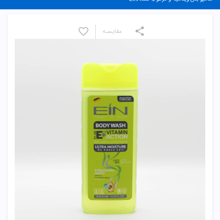
مقایسـه