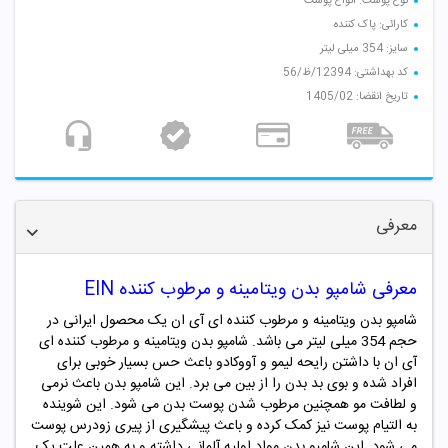
نوع پوست: انواع پوست
کارائی: پاک کننده
سایز: 354 میلی لیتر
کد بهداشتی: 12394/ظ/56
تاریخ انقضا: 1405/02
معرفی
معرفی شامپو
بدن ویتامینه و مرطوب کننده EIN
شامپو بدن
ویتامینه و مرطوب کننده ای آی ان
یک محصول ایرانی در
حجم 354 میلی لیتر می باشد. شامپو بدن ویتامینه و مرطوب کننده ای
آی ان با داشتن رایحه لیمو و آووکادو باعث حس بسیار خوبی برای
افراد شده و بوی بد بدن را از بین می برد. این شامپو بدن باعث نرمی
و لطافت مو همچنین مرطوب شدن پوست بدن می شود. این شوینده
به التیام پوست نیز کمک کرده و باعث پیشگیری از پیری زودرس پوست
می شود. این شامپو بدن مواد اولیه آلمانی داشته و به همین علت یک