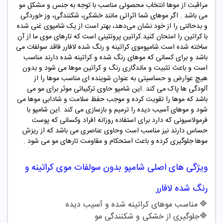
مراقبت از موها انتخاب محصولی مناسب با توجه به جنس و مشکل مو
می باشد . اگر موهای شما اثراتی مانند خشکی، شکنندگی، وز خوردگی
و بدحالتی را از خود نشان می‌دهد، بهتر است از یک شامپوی غنی شده
با کراتین را امتحان کنید
.
کراتین پروتئینی است که تارهای موی ما از آن
ساخته شده است
.
شامپوموی کراتینه و رنگ شده لافارر فاقد سولفات می
باشد و برای کسانی که موهای رنگ شده و کراتینه شده دارند مناسب
است و باعث تثبیت و ماندگاری رنگ و کراتین موها می شود و بدون
هیچ عوارض و حساسیتی به عنوان شوینده ای مناسب موها را از
آلودگی ها پاک می کند .این شامپو حاوی ترکیباتی موثر برای مو می
باشد که موها را تقویت کرده و موجب حفظ سلامت و شادابی موها می
شود و موهای آسیب دیده را ترمیم و بازسازی می کند .این شامپو با
فرمولاسیونی که دارد برای استفاده روزانه افراد وکسانی که پوست
حساس دارند نیز مناسب است وحاوی عناصری می باشد که از ریزش
موها جلوگیری کرده و باعث استحکام و مقاومت تارهای مو می شود .
ویژگی های اصلی شامپو
بدون سولفات موی کراتینه و
رنگ شده لافارر
🔷
مناسب موهای کراتینه شده و آسیب دیده
🔷
جلوگیری از خشکی و شکنندگی مو