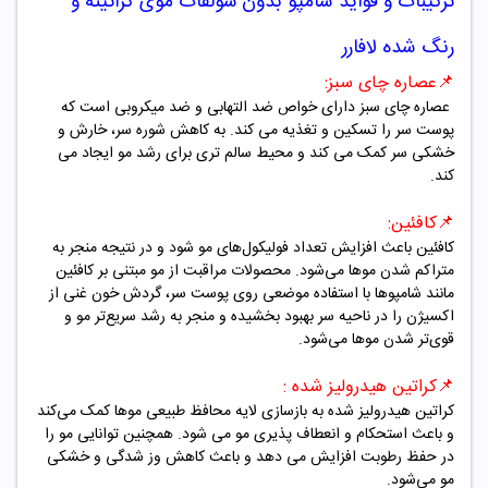
ترکیبات و فواید شامپو
بدون سولفات موی کراتینه و
رنگ شده لافارر
📌عصاره چای سبز
:
عصاره چای سبز دارای خواص ضد التهابی و ضد میکروبی است که
پوست سر را تسکین و تغذیه می کند. به کاهش شوره سر، خارش و
خشکی سر کمک می کند و محیط سالم تری برای رشد مو ایجاد می
کند.
📌کافئین
:
کافئین باعث افزایش تعداد فولیکول‌های مو شود و در نتیجه منجر به
متراکم شدن موها می‌شود. محصولات مراقبت از مو مبتنی بر کافئین
مانند شامپوها با استفاده موضعی روی پوست سر، گردش خون غنی از
اکسیژن را در ناحیه سر بهبود بخشیده و منجر به رشد سریع‌تر مو و
قوی‌تر شدن موها می‌شود.
📌
کراتین
هیدرولیز شده
:
کراتین هیدرولیز شده به بازسازی لایه محافظ طبیعی موها کمک می‌کند
و باعث استحکام و انعطاف پذیری مو می شود. همچنین توانایی مو را
در حفظ رطوبت افزایش می دهد و باعث کاهش وز شدگی و خشکی
مو می‌شود
.