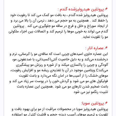
📌پروتئین هیدرولیزشده گندم
:
پروتئین هیدرولیز شده گندم ، به بافت مو کمک می کند تا رطوبت خود
را خفظ کند . همچنین به مو حجم می دهد ، نرمی آن را بالا می برد و
از ایجاد سوراخ و خلل و فرج در ساقه مو جلوگیری می کند . پروتئین
گندم می تواند به خوبی موها را ترمیم کند و اتصالات بین اجزاء ملکولی
مو را تقویت نماید.
📌عصاره انار
:
این عصاره حاوی اسیدهای چربی است که ساقه‌ی مو را آبرسانی، نرم و
درخشنده می‌کند و به دلیل خاصیت آنتی‌اکسیدانی، با ضدعفونی مو،
آلودگی و چربی را پاکسازی میکند و از شوره و ریزش مو پیشگیری
می‌کند
.C
ویتامین موجود در آن با تغذیه‌‌ی ریشه مو و افزایش رطوبت،
موهای خشک را از آسیب‌ها در امان نگه می‌دارد و باعث تقویت
فولیکول های مو می شود و گردش خون را در پوست سر زیاد می کند و
باعث ضخیم شدن تارهای مو می شود .همچنین این عصاره باعث
تثبیت رنگمو نیز می شود
📌پروتئین سویا
:
پروتئین هیدرولیز سویا در محصولات مراقبت از مو برای بهبود بافت و
تقویت و ترمیم موهای آسیب دیده- حجم و قابلیت کنترل مو استفاده