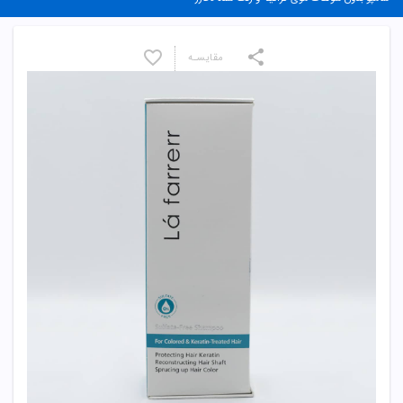
مقایسـه