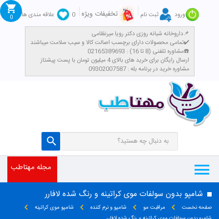
تخفیفات ویژه
ورود
ثبت نام
0
علاقه مندی ها
0
داروخانه شبانه روزی دکتر رویا میرنظامی📌
تمامی محصولات دارای برچسب اصالت کالا و سیب سلامت میباشند✔️
مشاوره تلفنی (8 تا 16) : 02165389693☎️
​ارسال رایگان برای خرید های بالای 4 میلیون تومان با پست پیشتاز
مشاوره خرید در برنامه بله : 09302007587
مجله مهتاطب
شامپو بدون سولفات موی کراتینه و رنگ شده لافارر
صفحه نخست
مراقبت مو
شامپو و نرم کننده
شامپو موی کراتینه
شامپو بدون سولفات موی کراتینه و رنگ شده لافارر