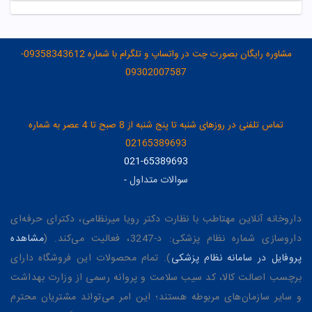
مشاوره رایگان بصورت چت در واتساپ و تلگرام با شماره 09358343612-
09302007587
تماس تلفنی در روزهای شنبه تا پنج شنبه از 8 صبح تا 4 عصر به شماره
02165389693
021-65389693
سوالات متداول
-
داروخانه آنلاین مهتاطب با نظارت دکتر رویا میرنظامی، دکترای حرفه‌ای
داروسازی شماره نظام پزشکی: د-3247، فعالیت می‌کند. (
مشاهده
پروفایل در سامانه نظام پزشکی
). تمام محصولات این فروشگاه دارای
برچسب اصالت کالا، کد سیب سلامت و پروانه رسمی از وزارت بهداشت
و سایر سازمان‌های مربوطه هستند؛ این امر می‌تواند مشتریان محترم