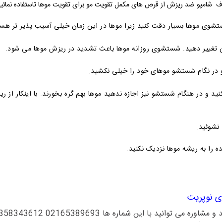
 در صورت داشتن ریزش موی شدید در کنار مصرف شامپو ضد ریزش از قرص های مک
شستشوی موها را به حداکثر یک روز در میان تغییر دهید. شستشوی روزان
🔷موهای خود را با آب خیلی گرم انجام ندهی
د و در هنگام شستشو نیز اجازه ندهید موها بهم گره بخورند. با اینکار از ر
🔷 بیش ا
🔷 اگر از نرم کننده استفاده میکن
تقویت کن
358343612
در صورت داشتن هرگونه سوال درباره خرید و 