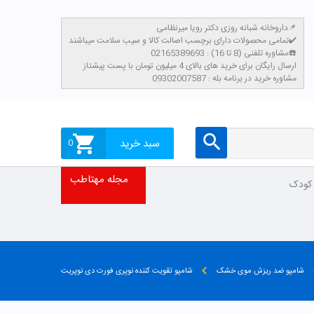
داروخانه شبانه روزی دکتر رویا میرنظامی📌
تمامی محصولات دارای برچسب اصالت کالا و سیب سلامت میباشند✔️
مشاوره تلفنی (8 تا 16) : 02165389693☎️
​ارسال رایگان برای خرید های بالای 4 میلیون تومان با پست پیشتاز
مشاوره خرید در برنامه بله : 09302007587
سبد خرید
0
مجله مهتاطب
 کودک
شامپو ضد ریزش موی خشک
شامپو تقویت کننده نوپری فورت دی نوپریت