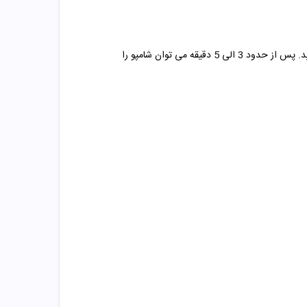
برای مصرف این شامپو کافی است به اندازه مناسب از شامپو بر روی موهای مرطوب خود ریخته و به آرامی شروع به ماساژ مو ها بنمایید. پس از حدود 3 الی 5 دقیقه می توان شامپو را