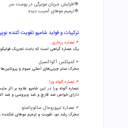
🔷
افزایش جریان مویرگی در پوست سر
🔷
ترمیم موهای آسیب دیده
ترکیبات و فواید شامپو
تقویت کننده نوپ
📌عصاره رزماری
:
یک عصاره گیاهی است که باعث تحریک فولیکولها
کمپلکس آکواکسیل
:
📌
محرک سنتز چربی‌های اصلی سبوم و پروتئین‌ها 
📌عصاره آلوئه ورا
:
عصاره آلوئه ورا در این شامپو علاوه بر اثر 
دارای خواص ضد قارچ و ضد ویروسی و ضد الته
عصاره لیپوزومال سائوپالمتو
:
📌
محرک رشد مو، تقویت و ترمیم موهای شکننده 