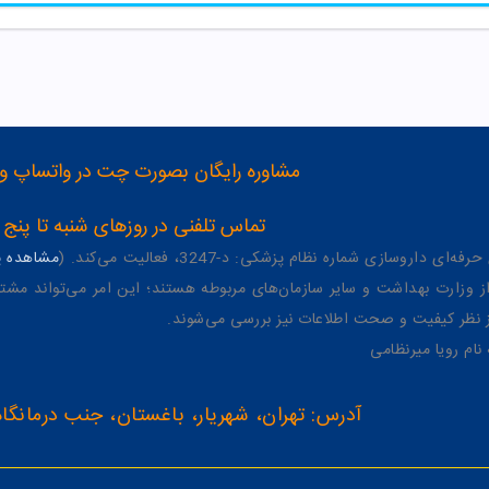
مشاوره رایگان بصورت چت در واتساپ و تلگرام با شماره 12
تماس تلفنی در روزهای شنبه تا پنج شنبه از 8 صبح تا 4 عصر به شمار
وسازی شماره نظام پزشکی: د-3247، فعالیت می‌کند. (
مشاهده پر
وزارت بهداشت و سایر سازمان‌های مربوطه هستند؛ این امر می‌تواند مشتر
از نظر کیفیت و صحت اطلاعات نیز بررسی می‌شوند.
آدرس: تهران، شهریار، باغستان، جنب درمانگاه