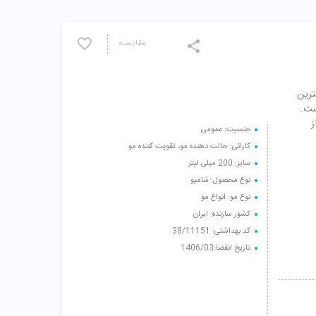
مقایسـه
ترین
ست.
ز
جنسیت: عمومی
کارائی: حالت دهنده مو، تقویت کننده مو
سایز: 200 میلی لیتر
نوع محصول: شامپو
نوع مو: انواع مو
کشور سازنده: ایران
کد بهداشتی: 38/11151
تاریخ انقضا:1406/03