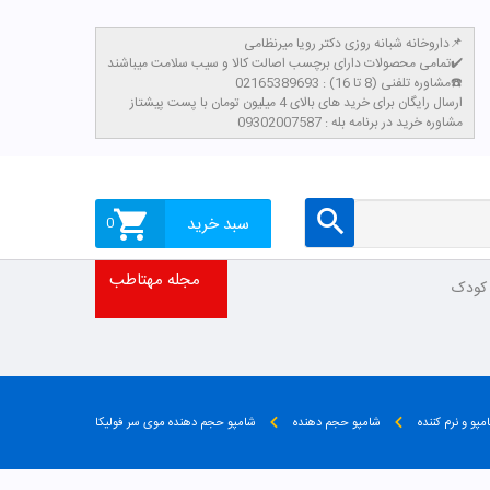
داروخانه شبانه روزی دکتر رویا میرنظامی📌
تمامی محصولات دارای برچسب اصالت کالا و سیب سلامت میباشند✔️
مشاوره تلفنی (8 تا 16) : 02165389693☎️
​ارسال رایگان برای خرید های بالای 4 میلیون تومان با پست پیشتاز
مشاوره خرید در برنامه بله : 09302007587
سبد خرید
0
مجله مهتاطب
 کودک
مپو و نرم کننده
شامپو حجم دهنده
شامپو حجم دهنده موی سر فولیکا