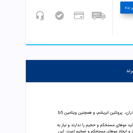
 بده
رند
شامپو حجم دهنده موی سر فولیکا، یک شامپو حجم دهنده موی ایرانی در حجم 200 می یلیتر می باشد که از ترکیبات گیاهی مانند بومادران، پروتئین ابریشم، و همچنین ویتامین b5
ید موهای مستحکم و حجیم را ندارند و نیاز به
 رشد و ایجاد موهای مستحکم و ضخیم است. این