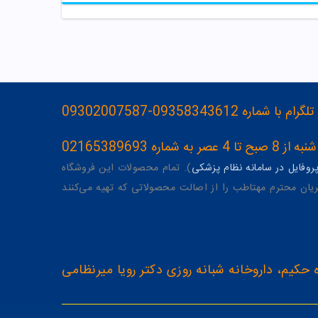
093583436-09302007587
ه 02165389693
وفایل در سامانه نظام پزشکی
). تمام محصولات این فروشگاه
یان محترم مهتاطب را از اصالت محصولاتی که تهیه می‌کنند
 حکیم، داروخانه شبانه روزی دکتر رویا میرنظامی