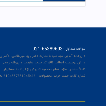
021-65389693
-
سوالات متداول
داروخانه آنلاین مهتاطب با نظارت دکتر رویا میرنظامی، دکترای حرفه‌ای دار
دارای برچسب اصالت کالا، کد سیب سلامت و پروانه رسمی از 
کاملاً مطمئن سازد. تمام محصولات پیش از ارائه به مشتریان 
شماره کارت جهت خرید محصولات : 6104337531945416 به نام رویا میرنظامی