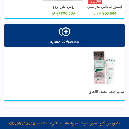
428,000
کپسول ساپلاس مدز سینره
روغن آرگان پرووا
399,000
تومان
899,000
تومان
محصولات مشابه
شامپو حجم دهنده ظاهری موهای نازک کاندید
مشاوره رایگان بصورت چت در واتساپ و تلگرام با شماره 09358343612-