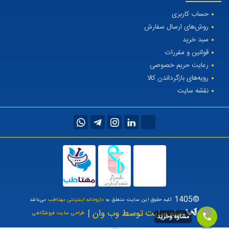
حساب کاربری
روش‌های ارسال سفارش
سبد خرید
قوانین و مقررات
رعایت حریم خصوصی
رویه‌های بازگرداندن کالا
نقشه سایت
©1405
کلیه حقوق این سایت متعلق به
داروخانه اینترنتی مهتاطب
می‌باشد
سئو سایت توسط وب وان |
طراحی سایت فروشگاهی
مشاوه وخرید