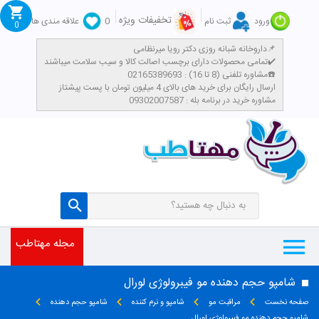
تخفیفات ویژه
ورود
ثبت نام
0
علاقه مندی ها
0
داروخانه شبانه روزی دکتر رویا میرنظامی📌
تمامی محصولات دارای برچسب اصالت کالا و سیب سلامت میباشند✔️
مشاوره تلفنی (8 تا 16) : 02165389693☎️
​ارسال رایگان برای خرید های بالای 4 میلیون تومان با پست پیشتاز
مشاوره خرید در برنامه بله : 09302007587
مجله مهتاطب
شامپو حجم دهنده مو فیبرولوژی لورال
صفحه نخست
مراقبت مو
شامپو و نرم کننده
شامپو حجم دهنده
شامپو حجم دهنده مو فیبرولوژی لورال