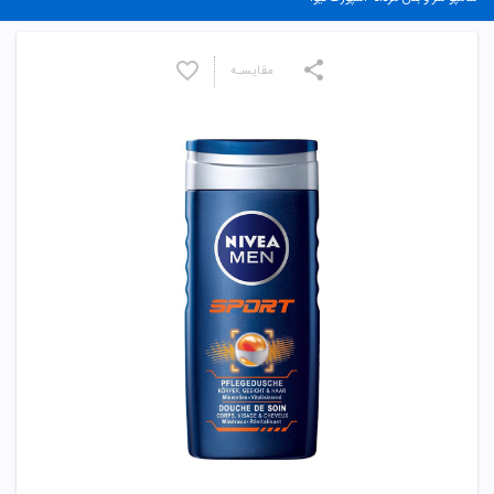
مقایسـه