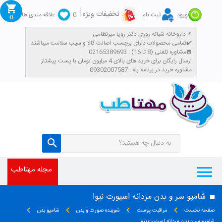
تخفیفات ویژه
ورود
ثبت نام
0
علاقه مندی ها
0
داروخانه شبانه روزی دکتر رویا میرنظامی📌
تمامی محصولات دارای برچسب اصالت کالا و سیب سلامت میباشند✔️
مشاوره تلفنی (8 تا 16) : 02165389693☎️
​ارسال رایگان برای خرید های بالای 4 میلیون تومان با پست پیشتاز
مشاوره خرید در برنامه بله : 09302007587
مجله مهتاطب
شامپو سر و بدن مردانه اسپورت نیوا
صفحه نخست
مراقبت پوست
شوینده صورت و بدن
شامپو بدن
شامپو سر و بدن مردانه اسپورت نیوا