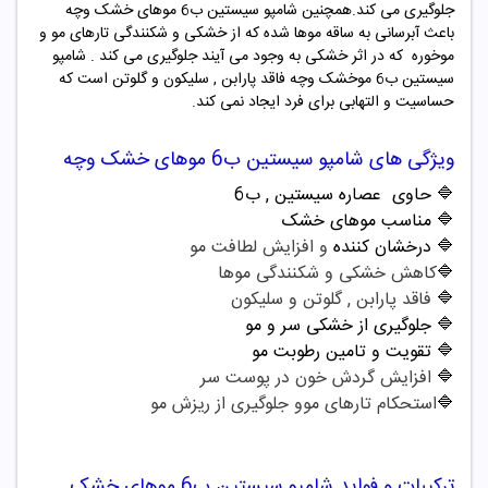
جلوگیری می کند.همچنین شامپو سیستین ب6 موهای خشک وچه
باعث آبرسانی به ساقه موها شده که از خشکی و شکنندگی تارهای مو و
موخوره که در اثر خشکی به وجود می آیند جلوگیری می کند . شامپو
سیستین ب6 موخشک وچه فاقد پارابن , سلیکون و گلوتن است که
حساسیت و التهابی برای فرد ایجاد نمی کند.
ویژگی های شامپو
سیستین
ب6
موهای خشک وچه
🔷
حاوی
عصاره سیستین , ب6
🔷
مناسب موهای خشک
🔷
درخشان کننده
و افزایش لطافت مو
🔷
کاهش خشکی و شکنندگی موها
🔷
فاقد پارابن , گلوتن و سلیکون
🔷
جلوگیری از خشکی سر و مو
🔷
تقویت و تامین رطوبت مو
🔷
افزایش گردش خون در پوست سر
🔷
استحکام تارهای موو جلوگیری از ریزش مو
ترکیبات و فواید شامپو
سیستین
ب6
موهای خشک