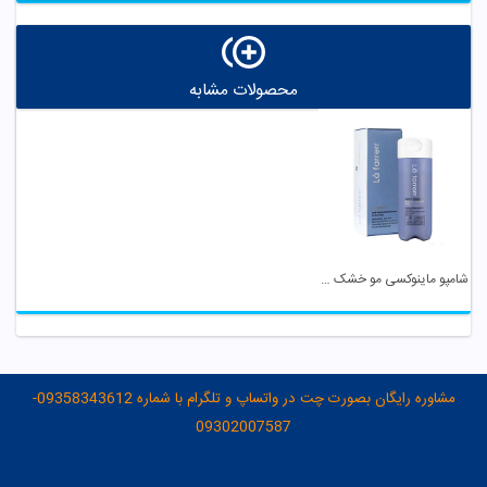
محصولات مشابه
شامپو ماینوکسی مو خشک و زبر لافارر
مشاوره رایگان بصورت چت در واتساپ و تلگرام با شماره 09358343612-
09302007587