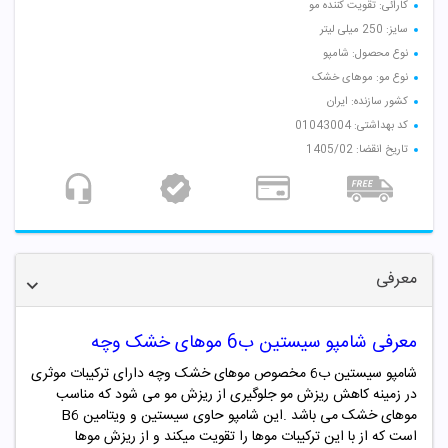
کارائی: تقویت کننده مو
سایز: 250 میلی لیتر
نوع محصول: شامپو
نوع مو: موهای خشک
کشور سازنده: ایران
کد بهداشتی: 01043004
تاریخ انقضا: 1405/02
معرفی
معرفی شامپو سیستین ب6 موهای خشک وچه
شامپو سیستین ب6 مخصوص موهای خشک وچه دارای ترکیبات موثری
در زمینه کاهش ریزش مو جلوگیری از ریزش مو می شود که مناسب
موهای خشک می باشد .این شامپو حاوی سیستین و ویتامین B6
است که از با این ترکیبات موها را تقویت میکند و از ریزش موها