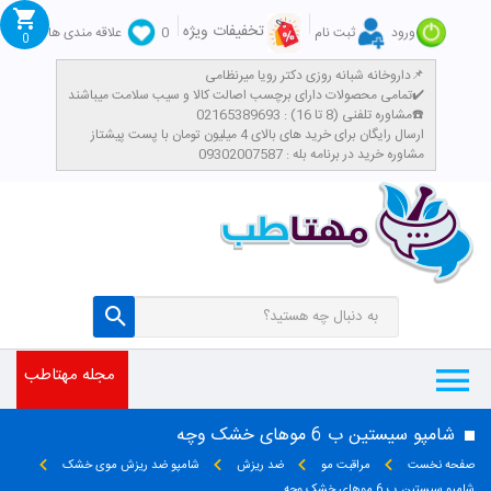
تخفیفات ویژه
ورود
ثبت نام
0
علاقه مندی ها
0
داروخانه شبانه روزی دکتر رویا میرنظامی📌
تمامی محصولات دارای برچسب اصالت کالا و سیب سلامت میباشند✔️
مشاوره تلفنی (8 تا 16) : 02165389693☎️
​ارسال رایگان برای خرید های بالای 4 میلیون تومان با پست پیشتاز
مشاوره خرید در برنامه بله : 09302007587
مجله مهتاطب
شامپو سیستین ب 6 موهای خشک وچه
صفحه نخست
مراقبت مو
ضد ریزش
شامپو ضد ریزش موی خشک
شامپو سیستین ب 6 موهای خشک وچه