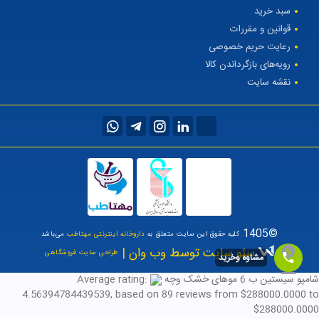
سبد خرید
قوانین و مقررات
رعایت حریم خصوصی
رویه‌های بازگرداندن کالا
نقشه سایت
©1405
کلیه حقوق این سایت متعلق به
داروخانه اینترنتی مهتاطب
می‌باشد
سئو سایت توسط وب وان |
طراحی سایت فروشگاهی
مشاوه وخرید
شامپو سیستین ب 6 موهای خشک وچه
Average rating:
4.56394784439539
, based on
89
reviews
from $
288000.0000
to
$
288000.0000