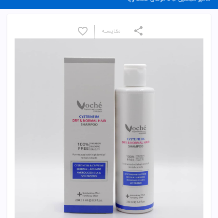
مقایسـه