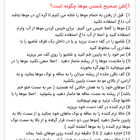
1)طرز صحیح شستن موها چگونه است؟
1) قبل از رفتن به حمام موها را شانه می کنیم تا گره ای در موها نباشد
آب داغ استفاده نکنید.
2) موها را کاملا خیس می کنیم : برای خیس کردن موها از آب ولرم
استفاده کنید و اصلا از آب داغ استفاده نکنید
3) شامپو را در کف دست برزید و یا در داخل یک ظرف شامپو را با
مقداری آب مخلوط کنید
4) سر خود را به پایین خم کنید و شامپو را روی کف سر بریزید
5) با ملایمت موها را از ریشه ماساژ دهید : اصلا سعی نکنید موها را در
هم بپیچانید تا بهم گره بخورند.
6) کف باقی مانده از ریشه سرتان را به ساقه و نوک موها بمانید و به
آرامی از بالای مو به سمت پایین بکشید
7) موهای خود را به همان حالتی که هستید ( سر به سمت جلو خم
باشد) از ریشه به سمت ساقه ها ماساز دهید و بشوئید : اصلا موها را با
ناخنها چنگ نزنید و بهم نپیچانید
8) نرم کننده در کف دست خود بریزید
9) حالا نرم کننده را به ساقه و نوک ماهای خود بمالید و از سمت بالا به
پایین ماساژ دهید (موها بین دو دست قرار گرفته و از بالا به سمت نوک
موها نرم کننده را به موها آغشته کنید.)
10) اجازه دهید 2 تا 5 دقیقه نرم کننده روی موهای شما بماند
11 ) حالا موهای خود را مجدد به همان آرامی ماساژ دهید و بشوئید