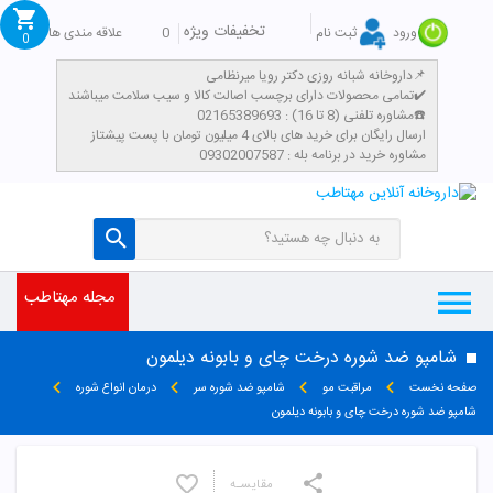
تخفیفات ویژه
0
علاقه مندی ها
ورود
ثبت نام
0
داروخانه شبانه روزی دکتر رویا میرنظامی📌
تمامی محصولات دارای برچسب اصالت کالا و سیب سلامت میباشند✔️
مشاوره تلفنی (8 تا 16) : 02165389693☎️
​ارسال رایگان برای خرید های بالای 4 میلیون تومان با پست پیشتاز
مشاوره خرید در برنامه بله : 09302007587
مجله مهتاطب
شامپو ضد شوره درخت چای و بابونه دیلمون
صفحه نخست
مراقبت مو
شامپو ضد شوره سر
درمان انواع شوره
شامپو ضد شوره درخت چای و بابونه دیلمون
مقایسـه