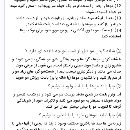
12) موها را بعد از استحمام در یک حوله سر بپیچانید : سعی کنید موها
در حوله کشیده نشوند
13) بعد از اینکه موها مقدار زیادی از رطوبت خود را از دست دادند
حوله را باز کنید و موها را با شانه ی دندانه درشت شانه کنید.
14) از
ماسک مو
بدون آبکشی یا روغن موی خود برای نوک موها
استفاده کنید
2) شانه کردن مو قبل از شستشو چه فایده ای دارد ؟
با شانه کردن موها ، گره ها و بهم رفتگی های مو همگی باز می شوند و
شامپو زدن و ماساز موها خیلی راحتتر انجام می شود. از طرفی موها
صاف می مانند و دیگر نیازی نیست بعد از شستشو گره های زیاد مو را
از هم باز کنید و با کشیدن موها (با شانه یا بر) باعث ریزش مو شوید.
3) چرا باید موها را با آب ولرم بشوئیم ؟
آب ولرم باعث باز شدن منافذ پوست سر می شود و در نتیجه شامپو و
مواد شوینده عمیقتر به مو نفوذ می کنند و تاثیرات خود از شویندگی
گرفته تا
تقویت مو
را بیش بیشتر اعمال می کنند.
4) چرا نباید موهای خود را با ناخن بشوئیم ؟
زیر ناخن ها صد ها باکتری مختلف وجود دارند که برخی از آنها حتی با
مواد شوینده هم از بین نمی روند . وقتی کف سر را با ناخن چنگ می