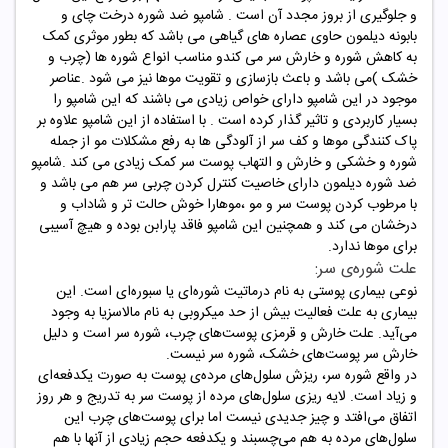
و جلوگیری از بروز مجدد آن است . شامپو ضد شوره درخت چای و
بابونه دیلمون حاوی عصاره های گیاهی می باشد که بطور موثری کمک
به کاهش شوره و خارش سر می کندو مناسب انواع شوره ها (چرب و
خشک )می باشد و باعث بازسازی و تقویت موها نیز می شود .عناصر
موجود در این شامپو دارای خواص زیادی می باشند که این شامپو را
بسیار کاربردی و تاثیر گذار کرده است . با استفاده از این شامپو علاوه بر
پاک کنندگی موها و کف سر از آلودگی ها به رفع مشکلات مو از جمله
شوره و خشکی و خارش و التهاب پوست سر کمک زیادی می کند .شامپو
ضد شوره دیلمون دارای خاصیت کنترل کردن چربی سر هم می باشد و
با مرطوب کردن پوست سر و مو ،موهارا خوش حالت تر و شاداب و
درخشان می کند و همچنین این شامپو فاقد پارابن بوده و هیچ آسیبی
برای موها ندارد.
علت شوره‌ی سر
:
نوعی بیماری پوستی به نام درماتیت شوره‌ای یا سبوره‌ای است. این
بیماری به علت فعالیت بیش از حد میکروبی به نام مالاسزیا به وجود
می‌آید. علت خارش و قرمزی پوست‌های چرب، شوره سر است و دلیل
خارش سر پوست‌‌های خشک، شوره سر نیست
.
در واقع شوره سر، ریزش سلول‌های مرده‌ی پوست به صورت یکدفعه‌ای
و زیاد است. لایه‌ ریزی سلول‌های مرده از پوست سر به تدریج و هر روز
اتفاق می‌افتد و چیز جدیدی نیست اما برای پوست‌های چرب این
سلول‌های مرده به هم می‌چسبند و یکدفعه حجم زیادی از آنها با هم