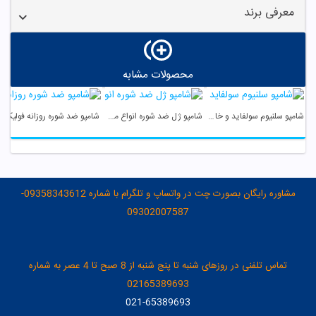
معرفی برند
محصولات مشابه
شامپو سلنیوم سولفاید و خاک رس فولیکا آر ایکس
شامپو ژل ضد شوره انواع مو ساین اسکین
شامپو ضد شوره روزانه فولیکا
مشاوره رایگان بصورت چت در واتساپ و تلگرام با شماره 09358343612-
09302007587
تماس تلفنی در روزهای شنبه تا پنج شنبه از 8 صبح تا 4 عصر به شماره
02165389693
021-65389693