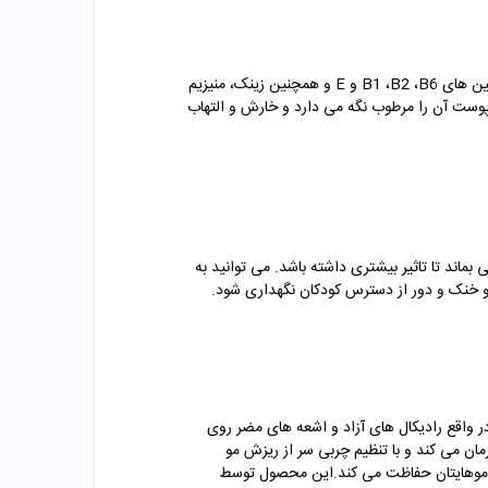
روغن بادام یکی از مهمترین عصاره ها در نرم کردن پوست سر است و حس لطافت خاصی به آن می بخشد. این عصاره سرشار از ویتامین های B1 ،B2 ،B6 و E و همچنین زینک، منیزیم
وست آن را مرطوب نگه می دارد و خارش و التهاب
ماند تا تاثیر بیشتری داشته باشد. می توانید به
 و خنک و دور از دسترس کودکان نگهداری شود.
در واقع رادیکال های آزاد و اشعه های مضر روی
ن می کند و با تنظیم چربی سر از ریزش مو
 و موهایتان حفاظت می کند.این محصول توسط