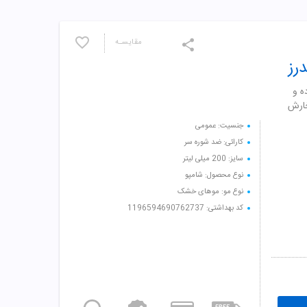
مقایسـه
رز
ه و
ارش
جنسیت: عمومی
کارائی: ضد شوره سر
سایز: 200 میلی لیتر
نوع محصول: شامپو
نوع مو: موهای خشک
کد بهداشتی: 1196594690762737