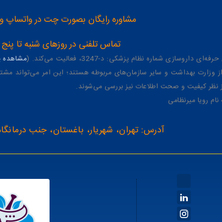
مشاوره رایگان بصورت چت در واتساپ و تلگرام با شماره 12
تماس تلفنی در روزهای شنبه تا پنج شنبه از 8 صبح تا 4 عصر به شمار
وسازی شماره نظام پزشکی: د-3247، فعالیت می‌کند. (
مشاهده پر
وزارت بهداشت و سایر سازمان‌های مربوطه هستند؛ این امر می‌تواند مشتر
از نظر کیفیت و صحت اطلاعات نیز بررسی می‌شوند.
آدرس: تهران، شهریار، باغستان، جنب درمانگاه