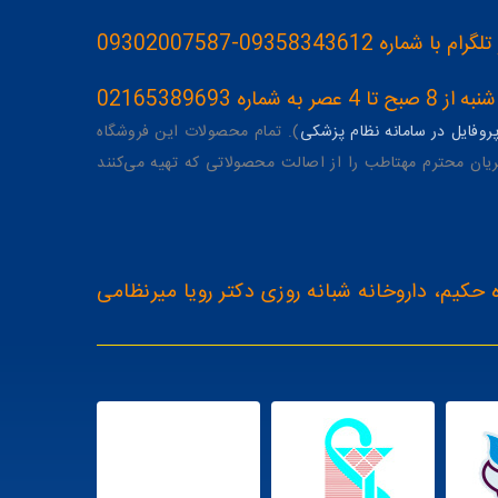
093583436-09302007587
ه 02165389693
وفایل در سامانه نظام پزشکی
). تمام محصولات این فروشگاه
یان محترم مهتاطب را از اصالت محصولاتی که تهیه می‌کنند
 حکیم، داروخانه شبانه روزی دکتر رویا میرنظامی