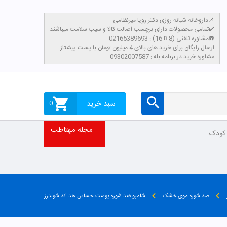
داروخانه شبانه روزی دکتر رویا میرنظامی📌
تمامی محصولات دارای برچسب اصالت کالا و سیب سلامت میباشند✔️
مشاوره تلفنی (8 تا 16) : 02165389693☎️
​ارسال رایگان برای خرید های بالای 4 میلیون تومان با پست پیشتاز
مشاوره خرید در برنامه بله : 09302007587
سبد خرید
0
مجله مهتاطب
 کودک
ضد شوره موی خشک
شامپو ضد شوره پوست حساس هد اند شولدرز