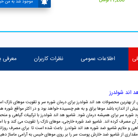
11,200
تومان
موجود شد به من خبر
فی
اطلاعات عمومی
نظرات کاربران
معرفی ب
اند شولدرز
بهترین محصولات هد اند شولدرز برای درمان شوره سر و تقویت موهای نازک است ک
ش از اندازه باشد موها براق و به هم چسبیده خواهد بود و در اکثر مواقع شوره هم ب
head & shoulder باعث می شود شوره سر برای همیشه درمان شود. شامپو هد اند شولدرز با ترکیبات گی
آن مصرف کرده اند. شامپو ضد شوره خارجی، موهای نازک را تقویت می کند و با است
اهی و ملایم شامپو ضد شوره هد اند شولدرز باعث شده است تا برای مصرف روزانه 
مقداری از شامپو ضد خارش پوست سر را بر روی موهای خیس به آرامی ماساژ دهید و