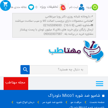
تخفیفات ویژه
ورود
ثبت نام
0
علاقه مندی ها
0
داروخانه شبانه روزی دکتر رویا میرنظامی📌
تمامی محصولات دارای برچسب اصالت کالا و سیب سلامت میباشند✔️
مشاوره تلفنی (8 تا 16) : 02165389693☎️
​ارسال رایگان برای خرید های بالای 4 میلیون تومان با پست پیشتاز
مشاوره خرید در برنامه بله : 09302007587
مجله مهتاطب
شامپو ضد شوره Mico1 دئودراگ
صفحه نخست
مراقبت مو
شامپو ضد شوره سر
درمان انواع شوره
شامپو ضد شوره Mico1 دئودراگ