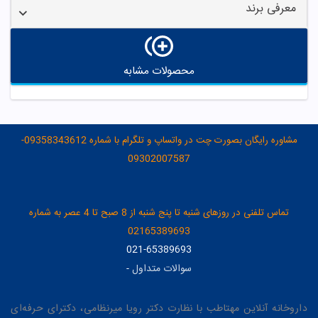
معرفی برند
محصولات مشابه
مشاوره رایگان بصورت چت در واتساپ و تلگرام با شماره 09358343612-
09302007587
تماس تلفنی در روزهای شنبه تا پنج شنبه از 8 صبح تا 4 عصر به شماره
02165389693
021-65389693
سوالات متداول
-
داروخانه آنلاین مهتاطب با نظارت دکتر رویا میرنظامی، دکترای حرفه‌ای