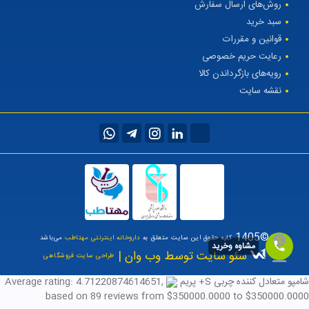
روش‌های ارسال سفارش
سبد خرید
قوانین و مقررات
رعایت حریم خصوصی
رویه‌های بازگرداندن کالا
نقشه سایت
©1405
کلیه حقوق این سایت متعلق به
داروخانه اینترنتی مهتاطب
می‌باشد
مشاوه وخرید
سئو سایت توسط وب وان |
طراحی سایت فروشگاهی
شامپو متعادل کننده چربی S+ پریم
,
4.71220874614651
Average rating:
based on
89
reviews
from $
350000.0000
to $
350000.0000