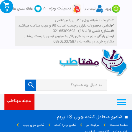
تخفیفات ویژه
ورود
ثبت نام
0
علاقه مندی ها
0
داروخانه شبانه روزی دکتر رویا میرنظامی📌
تمامی محصولات دارای برچسب اصالت کالا و سیب سلامت میباشند✔️
مشاوره تلفنی (8 تا 16) : 02165389693☎️
​ارسال رایگان برای خرید های بالای 4 میلیون تومان با پست پیشتاز
مشاوره خرید در برنامه بله : 09302007587
مجله مهتاطب
شامپو متعادل کننده چربی S+ پریم
صفحه نخست
مراقبت مو
شامپو و نرم کننده
شامپو موی چرب
شامپو متعادل کننده چربی S+ پریم