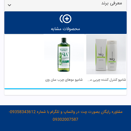
معرفی برند
محصولات مشابه
شامپو کنترل کننده چربی مو ام کیو
شامپو موهای چرب سان وی
مشاوره رایگان بصورت چت در واتساپ و تلگرام با شماره 09358343612-
09302007587