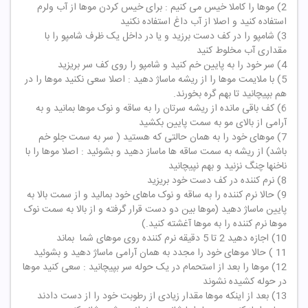
2) موها را کاملا خیس می کنیم : برای خیس کردن موها از آب ولرم
استفاده کنید و اصلا از آب داغ استفاده نکنید
3) شامپو را در کف دست برزید و یا در داخل یک ظرف شامپو را با
مقداری آب مخلوط کنید
4) سر خود را به پایین خم کنید و شامپو را روی کف سر بریزید
5) با ملایمت موها را از ریشه ماساژ دهید : اصلا سعی نکنید موها را در
هم بپیچانید تا بهم گره بخورند.
6) کف باقی مانده از ریشه سرتان را به ساقه و نوک موها بمانید و به
آرامی از بالای مو به سمت پایین بکشید
7) موهای خود را به همان حالتی که هستید ( سر به سمت جلو خم
باشد) از ریشه به سمت ساقه ها ماساز دهید و بشوئید : اصلا موها را با
ناخنها چنگ نزنید و بهم نپیچانید
8) نرم کننده در کف دست خود بریزید
9) حالا نرم کننده را به ساقه و نوک ماهای خود بمالید و از سمت بالا به
پایین ماساژ دهید (موها بین دو دست قرار گرفته و از بالا به سمت نوک
موها نرم کننده را به موها آغشته کنید.)
10) اجازه دهید 2 تا 5 دقیقه نرم کننده روی موهای شما بماند
11 ) حالا موهای خود را مجدد به همان آرامی ماساژ دهید و بشوئید
12) موها را بعد از استحمام در یک حوله سر بپیچانید : سعی کنید موها
در حوله کشیده نشوند
13) بعد از اینکه موها مقدار زیادی از رطوبت خود را از دست دادند