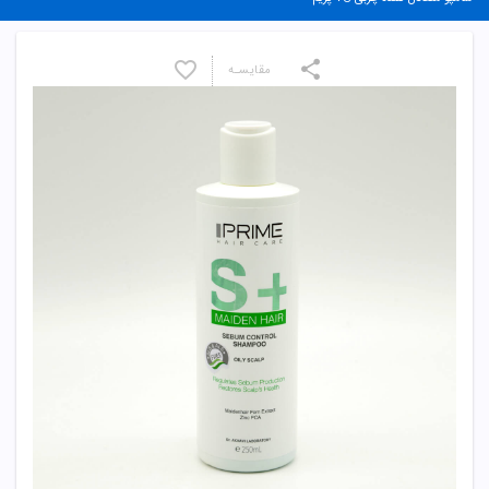
مقایسـه