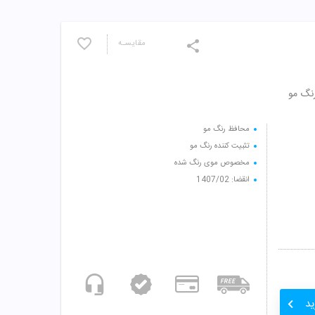
مقایسـه
رنگ مو
محافظ رنگ مو
تثبیت کننده رنگ مو
مخصوص موی رنگ شده
انقضا: 1407/02
ید