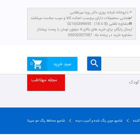
داروخانه شبانه روزی دکتر رویا میرنظامی📌
تمامی محصولات دارای برچسب اصالت کالا و سیب سلامت میباشند✔️
مشاوره تلفنی (8 تا 16) : 02165389693☎️
​ارسال رایگان برای خرید های بالای 4 میلیون تومان با پست پیشتاز
مشاوره خرید در برنامه بله : 09302007587
سبد خرید
0
مجله مهتاطب
 کودک
کننده
شامپو موی رنگ شده و آسیب دیده
شامپو محافظ رنگ مو سریتا