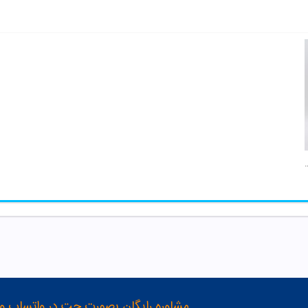
 رنگ مو بلوند فولیکا
مشاوره رایگان بصورت چت در واتساپ و تلگرام با شماره 12