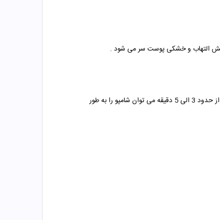
برای مصرف این شامپو کافی است به اندازه مناسب از شامپو بر روی موهای خود ریخته و به آرامی شروع به ماساژ مو ها بنمایید. پس از حدود 3 الی 5 دقیقه می توان شامپو را به طور