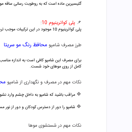
گلیسیرین ماده است که به روطوبت رسانی ساقه مو
📌
پلی کواترینیوم 10
:
پلی کواترینیوم 10 موجود در این ترکیبات موجب ترمیم موهای شکننده و جلوگیری از آسیب مو و موخوره می شود و همچنین باعث کاهش التهاب و خشکی پوست سر می شود .
محافظ رنگ مو سریتا
طرز مصرف شامپو
کامل از روی موهای خود شست.
محا
نکات مهم در مصرف و نگهداری از شامپو
🔷
مراقب باشید که شامپو به داخل چشم وارد نشود
🔷
شامپو را دور از دسترس کودکان و دور از نور م
نکات مهم در شستشوی موها