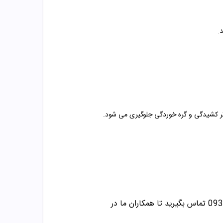

قبل از استحمام یک بار موهای خود را شانه ک
/09358343612 تماس بگیرید تا همکاران ما در