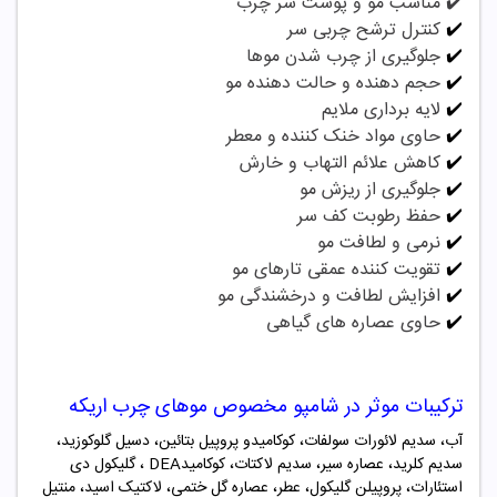
✔️ مناسب مو و پوست سر چرب
✔️
کنترل ترشح چربی سر
✔️
جلوگیری از چرب شدن موها
✔️
حجم دهنده و حالت دهنده مو
✔️
لایه برداری ملایم
✔️
حاوی مواد خنک کننده و معطر
✔️
کاهش علائم التهاب و خارش
✔️
جلوگیری از ریزش مو
✔️
حفظ رطوبت کف سر
✔️
نرمی و لطافت مو
✔️
تقویت کننده عمقی تارهای مو
✔️
افزایش لطافت و درخشندگی مو
✔️
حاوی عصاره های گیاهی
ترکیبات موثر در شامپو
مخصوص موهای چرب اریکه
آب، سدیم لائورات سولفات، کوکامیدو پروپیل بتائین، دسیل گلوکوزید،
سدیم کلرید، عصاره سیر، سدیم لاکتات، کوکامید
DEA
، گلیکول دی
استئارات، پروپیلن گلیکول، عطر، عصاره گل ختمی، لاکتیک اسید، منتیل