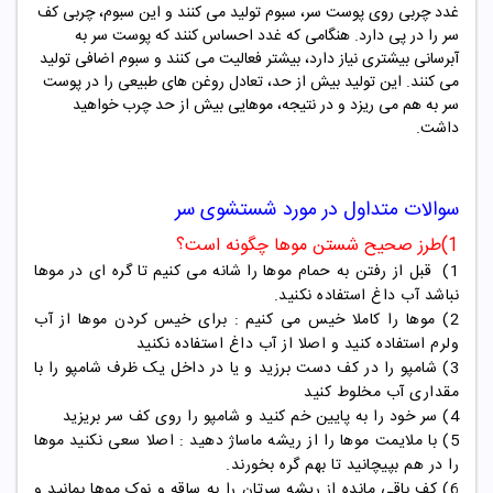
غدد چربی روی پوست سر، سبوم تولید می کنند و این سبوم، چربی کف
سر را در پی دارد. هنگامی که غدد احساس کنند که پوست سر به
آبرسانی بیشتری نیاز دارد، بیشتر فعالیت می کنند و سبوم اضافی تولید
می ‌کنند. این تولید بیش از حد، تعادل روغن ‌های طبیعی را در پوست
سر به هم می ریزد و در نتیجه، موهایی بیش از حد چرب خواهید
داشت.
سوالات متداول در مورد شستشوی سر
1)طرز صحیح شستن موها چگونه است؟
1) قبل از رفتن به حمام موها را شانه می کنیم تا گره ای در موها
نباشد آب داغ استفاده نکنید.
2) موها را کاملا خیس می کنیم : برای خیس کردن موها از آب
ولرم استفاده کنید و اصلا از آب داغ استفاده نکنید
3) شامپو را در کف دست برزید و یا در داخل یک ظرف شامپو را با
مقداری آب مخلوط کنید
4) سر خود را به پایین خم کنید و شامپو را روی کف سر بریزید
5) با ملایمت موها را از ریشه ماساژ دهید : اصلا سعی نکنید موها
را در هم بپیچانید تا بهم گره بخورند.
6) کف باقی مانده از ریشه سرتان را به ساقه و نوک موها بمانید و