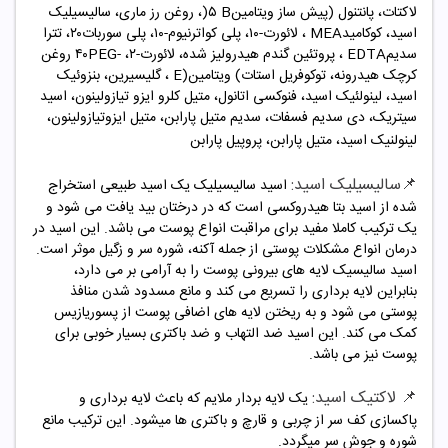
لاکتات، پانتنول (پیش ساز ویتامین
B
۵
)
، روغن رز ماری، سالیسیلیک
اسید، کوکامید
MEA
، لائورت-۱۰، پلی کواترنیوم-۱۰، پلی سوربات۲۰، تترا
سدیم
EDTA
، پروتئین گندم هیدرولیز شده، لائورت-۲،
PEG-
۴۰
روغن
کرچک هیدرونه، توکوفریل استات
(
ویتامین
E)
، گلیسیرین، بنزوئیک
اسید، لینولئیک اسید، فنوکسی اتانول، متیل کلرو ایزو تیازولینون، اسید
سیتریک، دی سدیم فسفات، سدیم متیل پارابن، متیل ایزوتیازولینون،
لینولنیک اسید، متیل پارابن، پروپیل پارابن
📌
سالیسیلیک اسید
:
اسید سالیسیلیک یک اسید طبیعی استخراج
شده از اسید بتا هیدروکسی است که در درختان بید یافت می شود و
یک ترکیب کاملا مفید برای مراقبت انواع پوست می باشد. این اسید در
درمان انواع مشکلات پوستی از جمله آکنه، شوره سر و زگیل موثر است.
اسید سالیسیک لایه های بیرونی پوست را به آرامی بر می دارد،
بنابراین لایه برداری را تسریع می کند و مانع مسدود شدن منافذ
پوستی می شود و به ریختن لایه های اضافی پوست از پسوریازیس
کمک می کند. این اسید ضد التهاب و ضد باکتری بسیار خوبی برای
پوست نیز می باشد.
📌
لاکتیک اسید:
یک لایه بردار ملایم که باعث لایه برداری و
پاکسازی کف سر از چربی و قارچ و باکتری ها میشود. این ترکیب مانع
شوره و جوش سر میگردد.