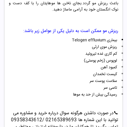
باعث ریزش مو گردد.بجای ناخن ها موهایتان را با کف دست و
نوک انگستان خود به آرامی ماساژ دهید.
ریزش مو ممکن است به دلیل یکی از عوامل زیر باشد:
بیماری Telogen effluvium
ریزش موی ارثی
کم کاری غده تیروئید
لوپوس (زخم پوستی)
کمبود آهن
کیست تخمدان
سلامت پوست سر
تاسی سر
رسیدگی بیش از حد به موها
📞
در صورت داشتن هرگونه سوال درباره خرید و مشاوره می
توانید با این شماره ها 02165389693
/09358343612
تماس بگیرید تا همکاران ما در داروخانه اینترنتی مهتاطب