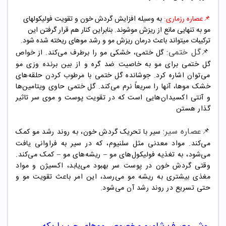
📌
عصاره رزماری:
به وسیله افزایش گردش خون و تقویت فولیکولهای
مو به تنهایی مانع از ریزش موشوند. بنابراین کنار هم قرار گرفتن این
ترکیبات میتواند باعث درمان ریزش مو و رشد موهای ریخته شده شود.
📌
گل ختمی:
گل ختمی، خشکی مو را برطرف می‌کند. از خواص
گل ختمی برای مو به خاصیت ضد گره و از بین برنده وزی مو
می‌توان اشاره کرد. جوشانده گل ختمی با مرطوب کردن حلقه‌های
خشک موها، آنها را سریعاً نرم می‌کند. گل ختمی حاوی ویتامین‌ها
و آنتی اکسیدان‌هایی است که در تقویت پوست و موی سر تاثیر
گذار هستن
📌
عصاره سیر
:
سیر با تحریک گردش خون، به روند رشد مو کمک
می‌کند. مواد معدنی مثل سلنیوم، که در سیر به فراوانی یافت
می‌شود، به تغذیه فولیکول‌های مو – ریشه‌های مو – کمک می‌کند.
وقتی گردش خون در پوست سر بهبود می‌یابد، اکسیژن و مواد
مغذی بیشتری به ریشه مو می‌رسد، این امر باعث تقویت مو و
حتی تسریع در روند رشد آن می‌شود.