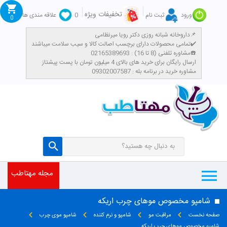
تخفیفات ویژه
ورود
ثبت نام
0
علاقه مندی ها
0
داروخانه شبانه روزی دکتر رویا میرنظامی📌
تمامی محصولات دارای برچسب اصالت کالا و سیب سلامت میباشند✔️
مشاوره تلفنی (8 تا 16) : 02165389693☎️
​ارسال رایگان برای خرید های بالای 4 میلیون تومان با پست پیشتاز
مشاوره خرید در برنامه بله : 09302007587
مجله مهتاطب
شامپو مخصوص موهای چرب اریکه
صفحه نخست
مراقبت مو
شامپو و نرم کننده
شامپو موی چرب
شامپو مخصوص موهای چرب اریکه