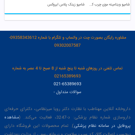
شامپو ویتامینه موی چرب کاندید
شامپو زینک پلاس ایروکس
مشاوره رایگان بصورت چت در واتساپ و تلگرام با شماره 09358343612-
09302007587
تماس تلفنی در روزهای شنبه تا پنج شنبه از 8 صبح تا 4 عصر به شماره
02165389693
021-65389693
سوالات متداول
-
داروخانه آنلاین مهتاطب با نظارت دکتر رویا میرنظامی، دکترای حرفه‌ای
داروسازی شماره نظام پزشکی: د-3247، فعالیت می‌کند. (
مشاهده
پروفایل در سامانه نظام پزشکی
). تمام محصولات این فروشگاه دارای
برچسب اصالت کالا، کد سیب سلامت و پروانه رسمی از وزارت بهداشت