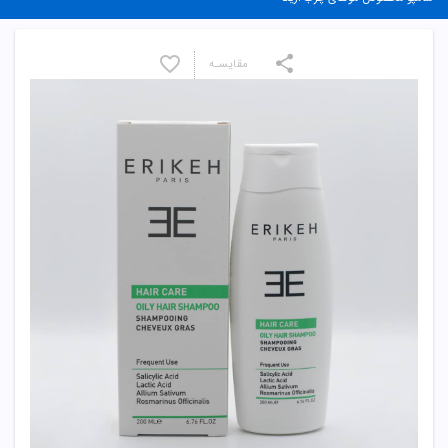
مقایسـه