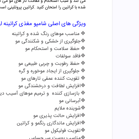
می کند و سبب استحکام و مقامت تار های مو می شو
شده با کراتین را امتحان کنید
.
کراتین پروتئینی اس
ویژگی های اصلی شامپو
مغذی کراتینه ار
🔷
مناسب موهای رنگ شده و کراتینه
🔷
جلوگیری از خشکی و شکنندگی مو
🔷
حفظ سلامت و استحکام مو
🔷
فاقد سولفات
🔷
حفظ رطوبت و چربی طبیعی مو
🔷
جلوگیری از ایجاد موخوره و گره
🔷
تقویت کننده عمقی تارهای مو
🔷
افزایش لطافت و درخشندگی مو
🔷
بازسازی کننده و ترمیم موهای آسیب دی
🔷
آبرسانی مو
🔷
شوینده ملایم
🔷
افزایش حالت پذیری مو
🔷
افزایش ماندگاری رنگمو و کراتین
🔷
تقویت فولیکول مو
🔷
مناسب پوست سر حساس