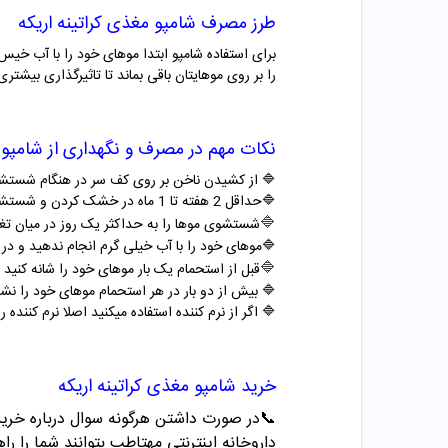
طرز مصرف شامپو
مغذی کراتینه اریکه
برای استفاده شامپو ابتدا موهای خود را با آب خیس
را بر روی موهایتان باقی بماند تا تاثیرگذاری بیش
نکات مهم در مصرف و نگهداری از شامپو
🔷
از کشیدن ناخن بر روی کف سر در هنگام شستشو
🔷
حداقل 2 هفته تا 1 ماه در خشک کردن و شستشوی موها بسیار دقت کنید زیرا موها در این زمان خیلی آسیب پذیر تر هستند
🔷
شستشوی موها را به حداکثر یک روز در میان ت
🔷
موهای خود را با آب خیلی گرم انجام ندهید و د
🔷
قبل از استحمام یک بار موهای خود را شانه کنید 
🔷
بیش از دو بار در هر استحمام موهای خود را نشو
🔷
اگر از نرم کننده استفاده میکنید اصلا نرم کننده 
خرید
شامپو
مغذی کراتینه اریکه
📞
در صورت داشتن هرگونه سوال درباره خرید و مشاو
داروخانه اینترنتی مهتاطب بتوانند شما را راه