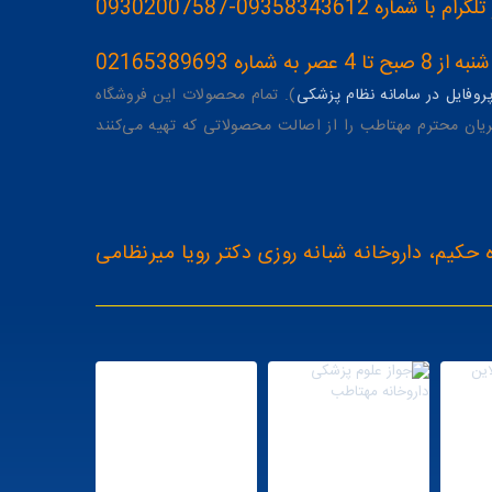
093583436-09302007587
ه 02165389693
وفایل در سامانه نظام پزشکی
). تمام محصولات این فروشگاه
یان محترم مهتاطب را از اصالت محصولاتی که تهیه می‌کنند
 حکیم، داروخانه شبانه روزی دکتر رویا میرنظامی