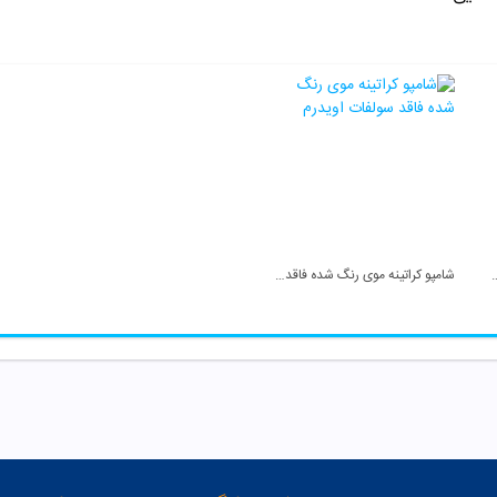
ی کراتینه درمالیفت
شامپو کراتینه موی رنگ شده فاقد سولفات اویدرم