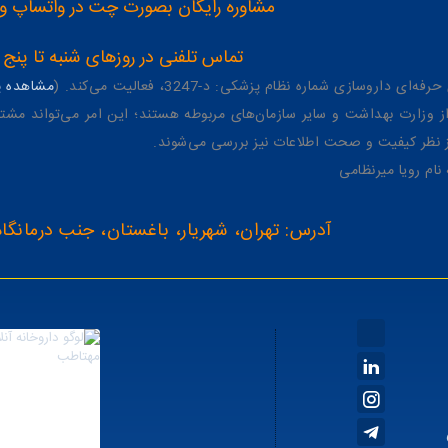
مشاوره رایگان بصورت چت در واتساپ و تلگرام با شماره 12
تماس تلفنی در روزهای شنبه تا پنج شنبه از 8 صبح تا 4 عصر به شمار
وسازی شماره نظام پزشکی: د-3247، فعالیت می‌کند. (
مشاهده پر
وزارت بهداشت و سایر سازمان‌های مربوطه هستند؛ این امر می‌تواند مشتر
از نظر کیفیت و صحت اطلاعات نیز بررسی می‌شوند.
آدرس: تهران، شهریار، باغستان، جنب درمانگاه