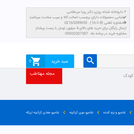
داروخانه شبانه روزی دکتر رویا میرنظامی📌
تمامی محصولات دارای برچسب اصالت کالا و سیب سلامت میباشند✔️
مشاوره تلفنی (8 تا 16) : 02165389693☎️
​ارسال رایگان برای خرید های بالای 4 میلیون تومان با پست پیشتاز
مشاوره خرید در برنامه بله : 09302007587
سبد خرید
0
مجله مهتاطب
 کودک
شامپو و نرم کننده
شامپو موی کراتینه
شامپو مغذی کراتینه اریکه