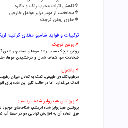
🔷
کاهش اثرات مخرب رنگ و دکلره
🔷
محافظت از مودر برابر عوامل خارجی
🔷
حاوی روغن کرچک
ترکیبات و فواید شامپو
مغذی کراتینه اریک
📌روغن کرچک
:
روغن کرچک سبب رشد مو‌ها و ضخیم‌تر شدن آ‌ن‌
ضخامت مو، شفاف شدن و درخشیدن موها، جلوگ
📌پانتنول
:
مرطوب‌کننده‌ی طبیعی، کمک به تعادل میزان رطوبت مو
اندک می‌گذارد. اما در حالت کلی این ماده برای انو
📌پروتئین هیدرولیز شده ابریشم
:
پروتئین هیدرولیز شده ابریشم، شکاف‌های موجود د
فوق العاده آن به افزایش توانایی مو در حفظ آب 