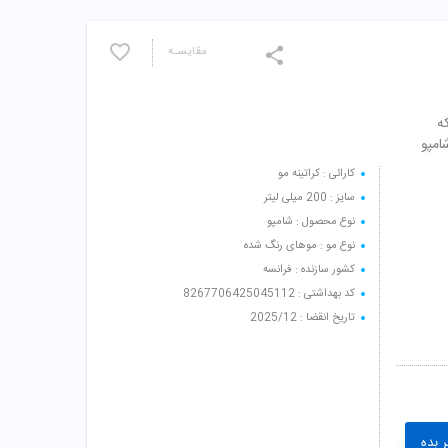
مقایسـه
ه
امپو
کارائی : کراتینه مو
سایز : 200 میلی لیتر
نوع محصول : شامپو
نوع مو : موهای رنگ شده
کشور سازنده : فرانسه
کد بهداشتی : 8267706425045112
تاریخ انقضا : 2025/12
 بده