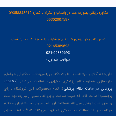
مشاوره رایگان بصورت چت در واتساپ و تلگرام با شماره 09358343612-
09302007587
تماس تلفنی در روزهای شنبه تا پنج شنبه از 8 صبح تا 4 عصر به شماره
02165389693
021-65389693
سوالات متداول
-
داروخانه آنلاین مهتاطب با نظارت دکتر رویا میرنظامی، دکترای حرفه‌ای
داروسازی شماره نظام پزشکی: د-3247، فعالیت می‌کند. (
مشاهده
پروفایل در سامانه نظام پزشکی
). تمام محصولات این فروشگاه دارای
برچسب اصالت کالا، کد سیب سلامت و پروانه رسمی از وزارت بهداشت
و سایر سازمان‌های مربوطه هستند؛ این امر می‌تواند مشتریان محترم
مهتاطب را از اصالت محصولاتی که تهیه می‌کنند کاملاً مطمئن سازد.