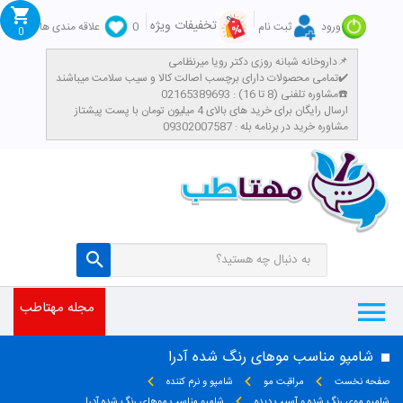
تخفیفات ویژه
ورود
ثبت نام
0
علاقه مندی ها
0
داروخانه شبانه روزی دکتر رویا میرنظامی📌
تمامی محصولات دارای برچسب اصالت کالا و سیب سلامت میباشند✔️
مشاوره تلفنی (8 تا 16) : 02165389693☎️
​ارسال رایگان برای خرید های بالای 4 میلیون تومان با پست پیشتاز
مشاوره خرید در برنامه بله : 09302007587
مجله مهتاطب
شامپو مناسب موهای رنگ شده آدرا
صفحه نخست
مراقبت مو
شامپو و نرم کننده
شامپو موی رنگ شده و آسیب دیده
شامپو مناسب موهای رنگ شده آدرا