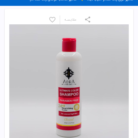
مقایسـه