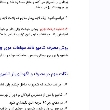
برداری را تسریع می کند و مانع مسدود شدن مناف
برای پوست نیز می باشد.
📌نیاسینامید
:
یک لایه بردار ملایم که باعث لایه
📌
عصاره درخت چای:
روغن درخت چای دارای خواص 
افزایش رشد مو نقش دارد
. این ترکیب گیاهی باع
روش مصرف
شامپو فاقد سولفات موی چر
شامپو را بر روی موهای خیس استفاده نموده و به آرا
نکات مهم در مصرف و نگهداری از شامپو
📌
مراقب باشید که شامپو به داخل چشم وارد نشو
📌
شامپو را دور از دسترس کودکان و دور از نور م
📌
در دمای زیر 30 درجه اتاق نگهداری شود.
📌
در صورت وارد شدن شامپو در چشم آن را با آب 