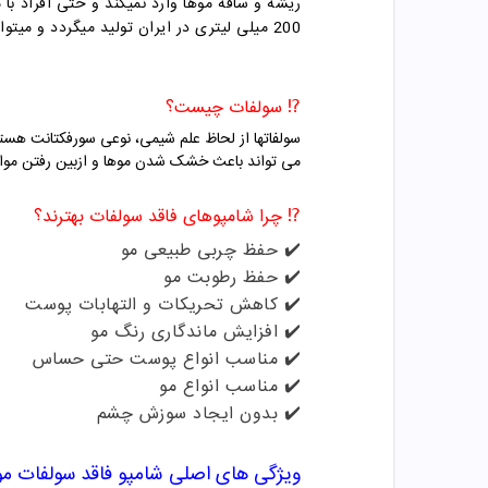
ریشه و ساقه موها وارد نمیکند و حتی افراد با 
200 میلی لیتری در ایران تولید میگردد و میتوانید ان را از طریق سایت داروخانه مهتاطب بصورت غیر حضوری تهیه نمائید.
⁉️ سولفات چیست؟
سولفاتها از لحاظ علم شیمی، نوعی سورفکتانت هستن
می تواند باعث خشک شدن موها و ازبین رفتن موا
⁉️ چرا شامپوهای فاقد سولفات بهترند؟
✔️ حفظ چربی طبیعی مو
✔️ حفظ رطوبت مو
✔️ کاهش تحریکات و التهابات پوست
✔️ افزایش ماندگاری رنگ مو
✔️ مناسب انواع پوست حتی حساس
✔️ مناسب انواع مو
✔️ بدون ایجاد سوزش چشم
ویژگی های
اصلی
شامپو فاقد سولفات م