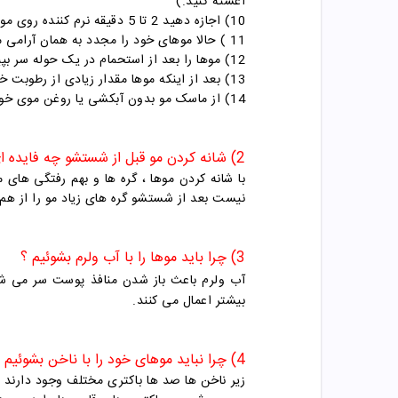
آغشته کنید.)
10) اجازه دهید 2 تا 5 دقیقه نرم کننده روی موهای شما بماند
11 ) حالا موهای خود را مجدد به همان آرامی ماساژ دهید و بشوئید
12) موها را بعد از استحمام در یک حوله سر بپیچانید : سعی کنید موها در حوله کشیده نشوند
13) بعد از اینکه موها مقدار زیادی از رطوبت خود را از دست دادند حوله را باز کنید و موها را با شانه ی دندانه درشت شانه کنید.
14) از
ماسک مو
بدون آبکشی یا روغن موی خود 
2) شانه کردن مو قبل از شستشو چه فایده ای دارد ؟​
با شانه کردن موها ، گره ها و بهم رفتگی های
نیست بعد از شستشو گره های زیاد مو را از هم ب
3) چرا باید موها را با آب ولرم بشوئیم ؟​
آب ولرم باعث باز شدن منافذ پوست سر می شود 
بیشتر اعمال می کنند.
4) چرا نباید موهای خود را با ناخن بشوئیم ؟​
زیر ناخن ها صد ها باکتری مختلف وجود دارند ک