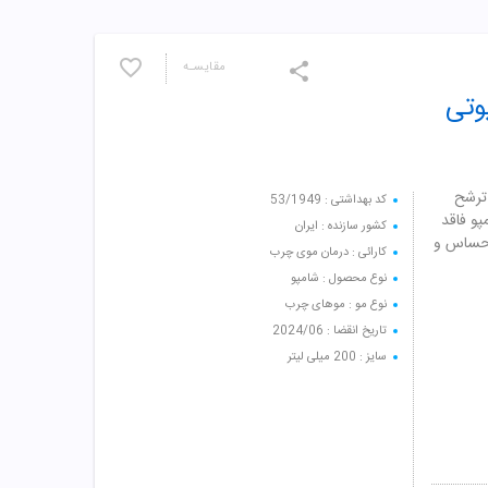
مقایسـه
وتی
ترشح
کد بهداشتی : 53/1949
پو فاقد
کشور سازنده : ایران
ر حساس و
کارائی : درمان موی چرب
نوع محصول : شامپو
نوع مو : موهای چرب
تاریخ انقضا : 2024/06
سایز : 200 میلی لیتر