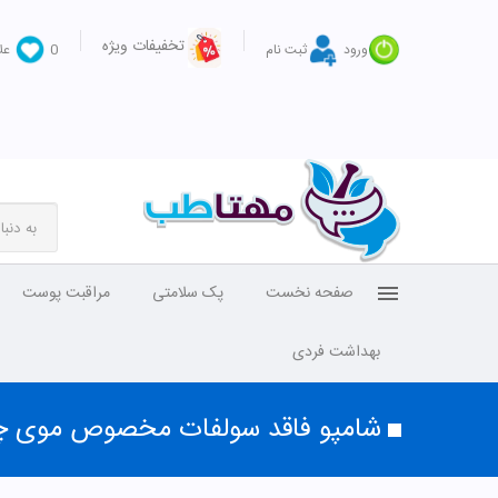
تخفیفات ویژه
ورود
ثبت نام
0
عل
صفحه نخست
پک سلامتی
مراقبت پوست
بهداشت فردی
شامپو فاقد سولفات مخصوص موی چر