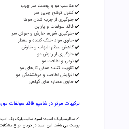
✔️ مناسب مو و پوست سر چرب
✔️
کنترل ترشح چربی سر
✔️
جلوگیری از چرب شدن موها
✔️
فاقد سولفات و پارابن
✔️
جلوگیری شوره، خارش و جوش سر
✔️
حاوی مواد خنک کننده و معطر
✔️
کاهش علائم التهاب و خارش
✔️
جلوگیری از ریزش مو
✔️
نرمی و لطافت مو
✔️
تقویت کننده عمقی تارهای مو
✔️
افزایش لطافت و درخشندگی مو
✔️
حاوی عصاره های گیاهی
ترکیبات موثر در
شامپو فاقد سولفات موی
📌
سالیسیلیک اسید
:
اسید سالیسیلیک یک اسید ط
پوست می باشد. این اسید در درمان انواع مشکلات پو