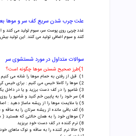
علت چرب شدن سریع کف سر و موها بعد 
غدد چربی روی پوست سر، سبوم تولید می کنند و ای
کنند و سبوم اضافی تولید می ‌کنند. این تولید بی
سوالات متداول در مورد شستشوی سر
1)طرز صحیح شستن موها چگونه است؟
1) قبل از رفتن به حمام موها را شانه می کنیم تا گره ای در موها نباشد آب داغ استفاده نکنید.
2) موها را کاملا خیس می کنیم : برای خیس کردن موها از آب ولرم استفاده کنید و اصلا از آب داغ استفاده نکنید
3) شامپو را در کف دست برزید و یا در داخل یک ظرف شامپو را با مقداری آب مخلوط کنید
4) سر خود را به پایین خم کنید و شامپو را روی کف سر بریزید
5) با ملایمت موها را از ریشه ماساژ دهید : اصلا سعی نکنید موها را در هم بپیچانید تا بهم گره بخورند.
6) کف باقی مانده از ریشه سرتان را به ساقه و نوک موها بمانید و به آرامی از بالای مو به سمت پایین بکشید
7) موهای خود را به همان حالتی که هستید ( سر به سمت جلو خم باشد) از ریشه به سمت ساقه ها ماساز دهید و بشوئید : اصلا موها را با ناخنها چنگ نزنید و بهم نپیچانید
8) نرم کننده در کف دست خود بریزید
9) حالا نرم کننده را به ساقه و نوک ماهای خود