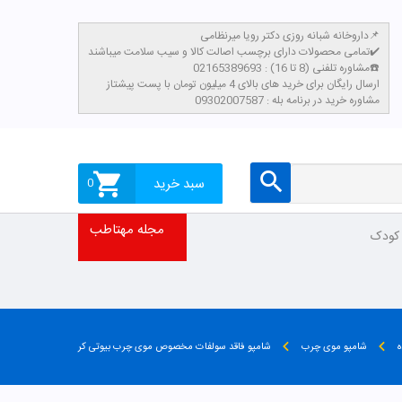
داروخانه شبانه روزی دکتر رویا میرنظامی📌
تمامی محصولات دارای برچسب اصالت کالا و سیب سلامت میباشند✔️
مشاوره تلفنی (8 تا 16) : 02165389693☎️
​ارسال رایگان برای خرید های بالای 4 میلیون تومان با پست پیشتاز
مشاوره خرید در برنامه بله : 09302007587
سبد خرید
0
مجله مهتاطب
 کودک
ه
شامپو موی چرب
شامپو فاقد سولفات مخصوص موی چرب بیوتی کر