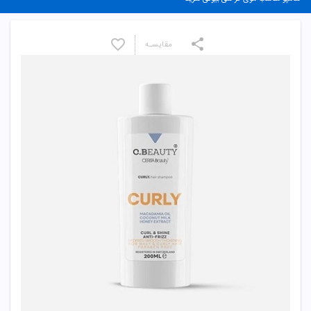
مقایسـه