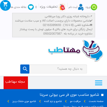
تخفیفات ویژه
ورود
ثبت نام
0
علاقه مندی ها
0
داروخانه شبانه روزی دکتر رویا میرنظامی📌
تمامی محصولات دارای برچسب اصالت کالا و سیب سلامت میباشند✔️
مشاوره تلفنی (8 تا 16) : 02165389693☎️
​ارسال رایگان برای خرید های بالای 4 میلیون تومان با پست پیشتاز
مشاوره خرید در برنامه بله : 09302007587
مجله مهتاطب
شامپو مناسب موی فر سی بیوتی سریتا
صفحه نخست
مراقبت مو
شامپو و نرم کننده
شامپو موی خشک و وز
شامپو مناسب موی فر سی بیوتی سریتا