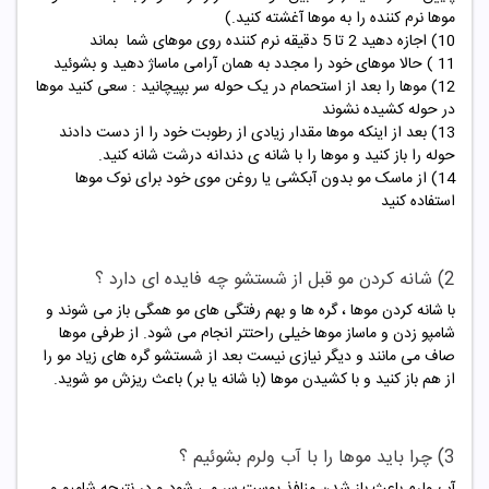
موها نرم کننده را به موها آغشته کنید.)
10) اجازه دهید 2 تا 5 دقیقه نرم کننده روی موهای شما بماند
11 ) حالا موهای خود را مجدد به همان آرامی ماساژ دهید و بشوئید
12) موها را بعد از استحمام در یک حوله سر بپیچانید : سعی کنید موها
در حوله کشیده نشوند
13) بعد از اینکه موها مقدار زیادی از رطوبت خود را از دست دادند
حوله را باز کنید و موها را با شانه ی دندانه درشت شانه کنید.
14) از
ماسک مو
بدون آبکشی یا روغن موی خود برای نوک موها
استفاده کنید
2) شانه کردن مو قبل از شستشو چه فایده ای دارد ؟
با شانه کردن موها ، گره ها و بهم رفتگی های مو همگی باز می شوند و
شامپو زدن و ماساز موها خیلی راحتتر انجام می شود. از طرفی موها
صاف می مانند و دیگر نیازی نیست بعد از شستشو گره های زیاد مو را
از هم باز کنید و با کشیدن موها (با شانه یا بر) باعث ریزش مو شوید.
3) چرا باید موها را با آب ولرم بشوئیم ؟
آب ولرم باعث باز شدن منافذ پوست سر می شود و در نتیجه شامپو و