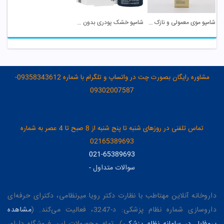
شامپو موی معمولی و نازک لافارر
شامپو خشک پودری بدون نیاز به آبکشی سریتا
مشاوره رایگان بصورت چت در واتساپ و تلگرام با شماره 09358343612-
09302007587
تماس تلفنی در روزهای شنبه تا پنج شنبه از 8 صبح تا 4 عصر به شماره
02165389693
021-65389693
سوالات متداول
-
داروخانه آنلاین مهتاطب با نظارت دکتر رویا میرنظامی، دکترای حرفه‌ای
داروسازی شماره نظام پزشکی: د-3247، فعالیت می‌کند. (
مشاهده
پروفایل در سامانه نظام پزشکی
). تمام محصولات این فروشگاه دارای