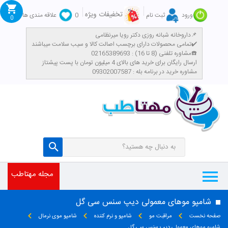
تخفیفات ویژه
ورود
ثبت نام
0
علاقه مندی ها
0
داروخانه شبانه روزی دکتر رویا میرنظامی📌
تمامی محصولات دارای برچسب اصالت کالا و سیب سلامت میباشند✔️
مشاوره تلفنی (8 تا 16) : 02165389693☎️
​ارسال رایگان برای خرید های بالای 4 میلیون تومان با پست پیشتاز
مشاوره خرید در برنامه بله : 09302007587
مجله مهتاطب
شامپو موهای معمولی دیپ سنس سی گل
صفحه نخست
مراقبت مو
شامپو و نرم کننده
شامپو موی نرمال
شامپو موهای معمولی دیپ سنس سی گل