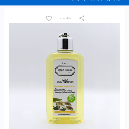
مقایسـه