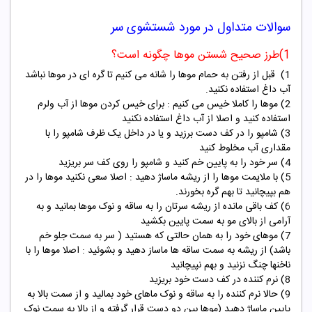
سوالات متداول در مورد شستشوی سر
1)طرز صحیح شستن موها چگونه است؟
1) قبل از رفتن به حمام موها را شانه می کنیم تا گره ای در موها نباشد
آب داغ استفاده نکنید.
2) موها را کاملا خیس می کنیم : برای خیس کردن موها از آب ولرم
استفاده کنید و اصلا از آب داغ استفاده نکنید
3) شامپو را در کف دست برزید و یا در داخل یک ظرف شامپو را با
مقداری آب مخلوط کنید
4) سر خود را به پایین خم کنید و شامپو را روی کف سر بریزید
5) با ملایمت موها را از ریشه ماساژ دهید : اصلا سعی نکنید موها را در
هم بپیچانید تا بهم گره بخورند.
6) کف باقی مانده از ریشه سرتان را به ساقه و نوک موها بمانید و به
آرامی از بالای مو به سمت پایین بکشید
7) موهای خود را به همان حالتی که هستید ( سر به سمت جلو خم
باشد) از ریشه به سمت ساقه ها ماساز دهید و بشوئید : اصلا موها را با
ناخنها چنگ نزنید و بهم نپیچانید
8) نرم کننده در کف دست خود بریزید
9) حالا نرم کننده را به ساقه و نوک ماهای خود بمالید و از سمت بالا به
پایین ماساژ دهید (موها بین دو دست قرار گرفته و از بالا به سمت نوک