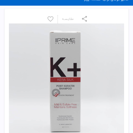
مقایسـه