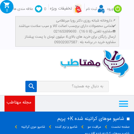
تخفیفات ویژه
ورود
ثبت نام
0
علاقه مندی ها
0
داروخانه شبانه روزی دکتر رویا میرنظامی📌
تمامی محصولات دارای برچسب اصالت کالا و سیب سلامت میباشند✔️
مشاوره تلفنی (8 تا 16) : 02165389693☎️
​ارسال رایگان برای خرید های بالای 4 میلیون تومان با پست پیشتاز
مشاوره خرید در برنامه بله : 09302007587
مجله مهتاطب
شامپو موهای کراتینه شده K+ پریم
صفحه نخست
مراقبت مو
شامپو و نرم کننده
شامپو موی کراتینه
شامپو موهای کراتینه شده K+ پریم