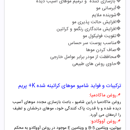
🔷
بازسازی کننده و ترمیم موهای آسیب دیده
🔷
آبرسانی مو
🔷
شوینده ملایم
🔷
افزایش حالت پذیری مو
🔷
افزایش ماندگاری رنگمو و کراتین
🔷
تقویت فولیکول مو
🔷
مناسب پوست سر حساس
🔷
صاف کردن موها
🔷
محافظت از مودر برابر عوامل خارجی
🔷
حاوی روغن های طبیعی
ترکیبات و فواید شامپو
موهای کراتینه شده K+ پریم
📌روغن ماکادمیا
:
روغن ماکادمیا دراین شامپو ، باعث بازسازی مجدد موهای آسیب
دیده شده و با قدرت پاک کنندگی خود، موهای درخشان و لطیف
را ارمغان می آورد
.
📌روغن آووکادو
:
بیوتین، ویتامین
B-5
و ویتامین
E
موجود در روغن آووکادو به محکم