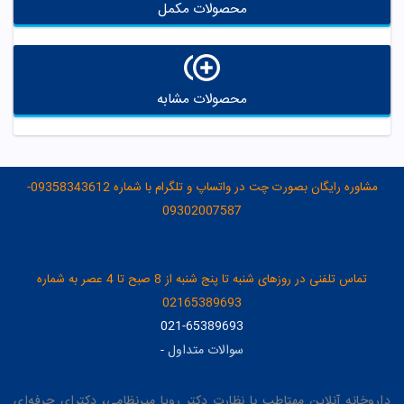
محصولات مکمل
محصولات مشابه
مشاوره رایگان بصورت چت در واتساپ و تلگرام با شماره 09358343612-
09302007587
تماس تلفنی در روزهای شنبه تا پنج شنبه از 8 صبح تا 4 عصر به شماره
02165389693
021-65389693
سوالات متداول
-
داروخانه آنلاین مهتاطب با نظارت دکتر رویا میرنظامی، دکترای حرفه‌ای