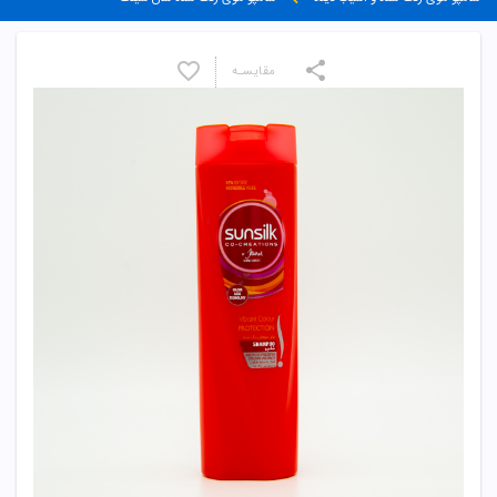
مقایسـه