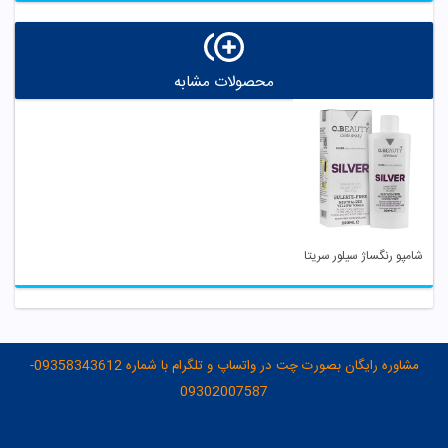
محصولات مشابه
شامپو رنگساژ سیلور سریتا
مشاوره رایگان بصورت چت در واتساپ و تلگرام با شماره 09358343612-
09302007587