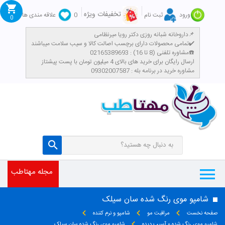
تخفیفات ویژه
ورود
ثبت نام
0
علاقه مندی ها
0
داروخانه شبانه روزی دکتر رویا میرنظامی📌
تمامی محصولات دارای برچسب اصالت کالا و سیب سلامت میباشند✔️
مشاوره تلفنی (8 تا 16) : 02165389693☎️
​ارسال رایگان برای خرید های بالای 4 میلیون تومان با پست پیشتاز
مشاوره خرید در برنامه بله : 09302007587
مجله مهتاطب
شامپو موی رنگ شده سان سیلک
صفحه نخست
مراقبت مو
شامپو و نرم کننده
شامپو موی رنگ شده و آسیب دیده
شامپو موی رنگ شده سان سیلک