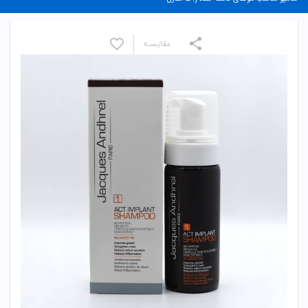
مقایسـه