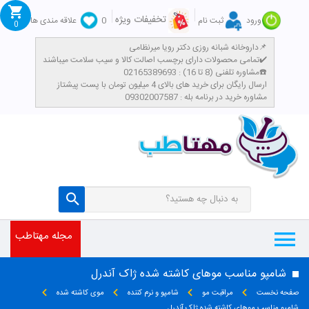
تخفیفات ویژه
ورود
ثبت نام
0
علاقه مندی ها
0
داروخانه شبانه روزی دکتر رویا میرنظامی📌
تمامی محصولات دارای برچسب اصالت کالا و سیب سلامت میباشند✔️
مشاوره تلفنی (8 تا 16) : 02165389693☎️
​ارسال رایگان برای خرید های بالای 4 میلیون تومان با پست پیشتاز
مشاوره خرید در برنامه بله : 09302007587
مجله مهتاطب
شامپو مناسب موهای کاشته شده ژاک آندرل
صفحه نخست
مراقبت مو
شامپو و نرم کننده
موی کاشته شده
شامپو مناسب موهای کاشته شده ژاک آندرل