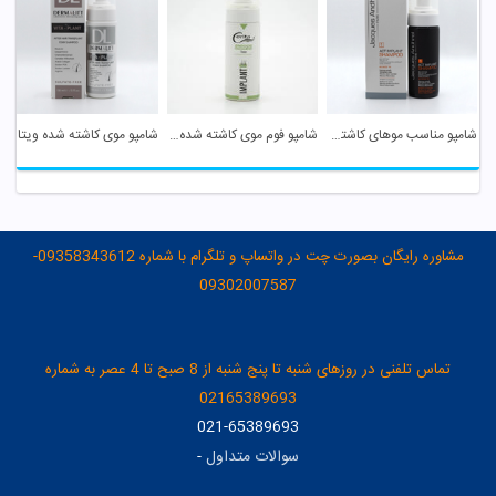
شامپو مناسب موهای کاشته شده ژاک آندرل
شامپو فوم موی کاشته شده سریتا
شامپو موی کاشته شده ویتاپلنت درمالیفت
مشاوره رایگان بصورت چت در واتساپ و تلگرام با شماره 09358343612-
09302007587
تماس تلفنی در روزهای شنبه تا پنج شنبه از 8 صبح تا 4 عصر به شماره
02165389693
021-65389693
سوالات متداول
-