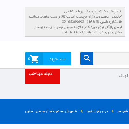
داروخانه شبانه روزی دکتر رویا میرنظامی📌
تمامی محصولات دارای برچسب اصالت کالا و سیب سلامت میباشند✔️
مشاوره تلفنی (8 تا 16) : 02165389693☎️
​ارسال رایگان برای خرید های بالای 4 میلیون تومان با پست پیشتاز
مشاوره خرید در برنامه بله : 09302007587
سبد خرید
0
مجله مهتاطب
 کودک
شوره سر
درمان انواع شوره
شامپو ژل ضد شوره انواع مو ساین اسکین