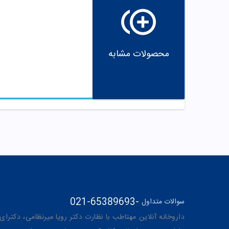
محصولات مشابه
021-65389693
-
سوالات متداول
داروخانه آنلاین مهتاطب با نظارت دکتر رویا میرنظامی، دکترای حرفه‌ای دار