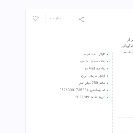
مقایسـه
 از
رکیباتی
تنظیم
کارائی: ضد شوره
نوع محصول: شامپو
نوع مو: انواع مو
کشور سازنده: ایران
سایز: 280 میلی لیتر
کد بهداشتی: 06260001735224
تاریخ انقضا: 2027/09