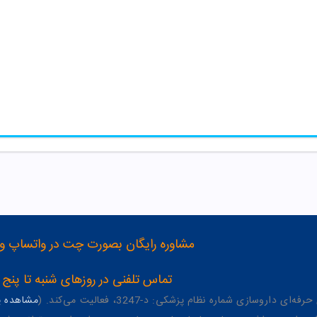
مشاوره رایگان بصورت چت در واتساپ و تلگرام با شماره 12
تماس تلفنی در روزهای شنبه تا پنج شنبه از 8 صبح تا 4 عصر به شمار
وسازی شماره نظام پزشکی: د-3247، فعالیت می‌کند. (
مشاهده پر