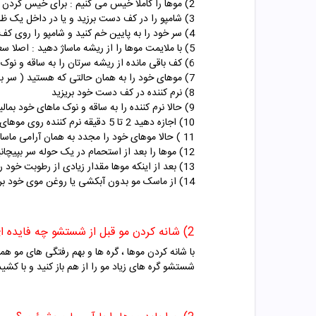
2) موها را کاملا خیس می کنیم : برای خیس کردن موها از آب ولرم استفاده کنید و اصلا از آب داغ استفاده نکنید
3) شامپو را در کف دست برزید و یا در داخل یک ظرف شامپو را با مقداری آب مخلوط کنید
4) سر خود را به پایین خم کنید و شامپو را روی کف سر بریزید
5) با ملایمت موها را از ریشه ماساژ دهید : اصلا سعی نکنید موها را در هم بپیچانید تا بهم گره بخورند.
6) کف باقی مانده از ریشه سرتان را به ساقه و نوک موها بمانید و به آرامی از بالای مو به سمت پایین بکشید
7) موهای خود را به همان حالتی که هستید ( سر به سمت جلو خم باشد) از ریشه به سمت ساقه ها ماساز دهید و بشوئید : اصلا موها را با ناخنها چنگ نزنید و بهم نپیچانید
8) نرم کننده در کف دست خود بریزید
9) حالا نرم کننده را به ساقه و نوک ماهای خود بمالید و از سمت بالا به پایین ماساژ دهید (موها بین دو دست قرار گرفته و از بالا به سمت نوک موها نرم کننده را به موها آغشته کنید.)
10) اجازه دهید 2 تا 5 دقیقه نرم کننده روی موهای شما بماند
11 ) حالا موهای خود را مجدد به همان آرامی ماساژ دهید و بشوئید
12) موها را بعد از استحمام در یک حوله سر بپیچانید : سعی کنید موها در حوله کشیده نشوند
13) بعد از اینکه موها مقدار زیادی از رطوبت خود را از دست دادند حوله را باز کنید و موها را با شانه ی دندانه درشت شانه کنید.
14) از
ماسک مو
بدون آبکشی یا روغن موی خود برا
2) شانه کردن مو قبل از شستشو چه فایده ای دارد ؟
با شانه کردن موها ، گره ها و بهم رفتگی های مو ه
شستشو گره های زیاد مو را از هم باز کنید و با کشی