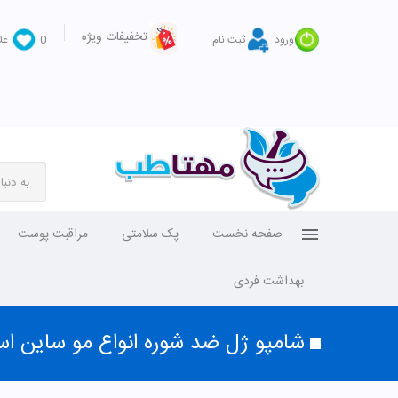
تخفیفات ویژه
ورود
ثبت نام
0
عل
صفحه نخست
پک سلامتی
مراقبت پوست
بهداشت فردی
شامپو ژل ضد شوره انواع مو ساین ا