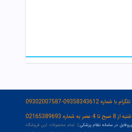
093583436-09302007587
ه 02165389693
وفایل در سامانه نظام پزشکی
). تمام محصولات این فروشگاه