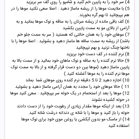
4) سر خود را به پایین خم کنید و شامپو را روی کف سر بریزید
5) با ملایمت موها را از ریشه ماساژ دهید : اصلا سعی نکنید موها را در
هم بپیچانید تا بهم گره بخورند.
6) کف باقی مانده از ریشه سرتان را به ساقه و نوک موها بمانید و به
آرامی از بالای مو به سمت پایین بکشید
7) موهای خود را به همان حالتی که هستید ( سر به سمت جلو خم
باشد) از ریشه به سمت ساقه ها ماساز دهید و بشوئید : اصلا موها را با
ناخنها چنگ نزنید و بهم نپیچانید
8) نرم کننده در کف دست خود بریزید
9) حالا نرم کننده را به ساقه و نوک ماهای خود بمالید و از سمت بالا به
پایین ماساژ دهید (موها بین دو دست قرار گرفته و از بالا به سمت نوک
موها نرم کننده را به موها آغشته کنید.)
10) اجازه دهید 2 تا 5 دقیقه نرم کننده روی موهای شما بماند
11 ) حالا موهای خود را مجدد به همان آرامی ماساژ دهید و بشوئید
12) موها را بعد از استحمام در یک حوله سر بپیچانید : سعی کنید موها
در حوله کشیده نشوند
13) بعد از اینکه موها مقدار زیادی از رطوبت خود را از دست دادند
حوله را باز کنید و موها را با شانه ی دندانه درشت شانه کنید.
14) از
ماسک مو
بدون آبکشی یا روغن موی خود برای نوک موها
استفاده کنید