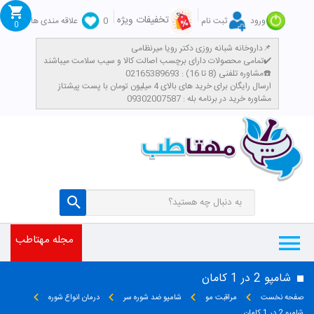
تخفیفات ویژه
ورود
ثبت نام
0
علاقه مندی ها
0
داروخانه شبانه روزی دکتر رویا میرنظامی📌
تمامی محصولات دارای برچسب اصالت کالا و سیب سلامت میباشند✔️
مشاوره تلفنی (8 تا 16) : 02165389693☎️
​ارسال رایگان برای خرید های بالای 4 میلیون تومان با پست پیشتاز
مشاوره خرید در برنامه بله : 09302007587
مجله مهتاطب
شامپو 2 در 1 کامان
صفحه نخست
مراقبت مو
شامپو ضد شوره سر
درمان انواع شوره
شامپو 2 در 1 کامان