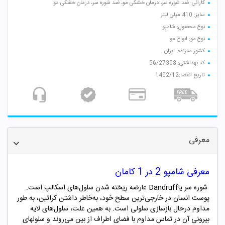
کارائی: ضد شوره سر، درمان خشکی مو، ضد شوره سر، درمان خشکی مو
سایز: 410 میلی لیتر
نوع محصول: شامپو
نوع مو: انواع مو
کشور سازنده: ایران
کد بهداشتی: 56/27308
تاریخ انقضا:1402/12
معرفی
معرفی شامپو 2 در 1 کامان
شوره ­سر یاDandruff عارضه ریخته شدن سلول‌های اسکالپ است.
پوست انسان در خارجی‌ترین سطح خود، به‌خاطر داشتن کراتین، به طور
مداوم درحال بازسازی سلولی است. به­ همین علت، سلول‌های لایه
بیرونی آن در تماس مداوم با فضای اطراف از بین می‌روند و سلول­های