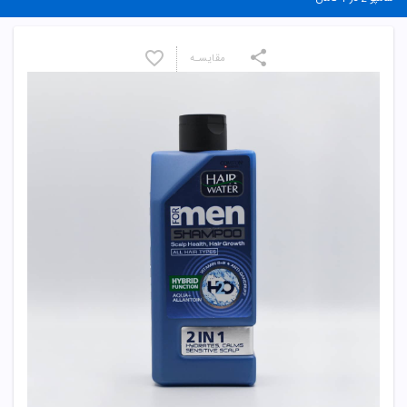
مقایسـه