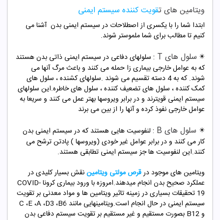
ویتامین های ت
قویت کننده سیستم ایمنی
ابتدا شما را با یکسری از اصطلاحات در سیستم ایمنی بدن آشنا می
کنیم تا مطالب برای شما ملموستر شوند.
سلول های T :
✴️
سلولهای دفاعی در سیستم ایمنی ذاتی بدن هستند
که به عوامل خارجی بیماری زا حمله می کنند و باعث مرگ آنها می
شوند. که به 4 دسته تقسیم می شوند .سلولهای کشنده ، سلول های
کمک کننده ، سلول های تضعیف کننده ، سلول های خاطره.این سلولهای
سیستم ایمنی قویترند و در برابر ویروسها بهتر عمل می کنند و سریعا به
عوامل خارجی نفوذ کرده و آنها را از بین می برند
سلول های B :
✴️
لنفوسیت هایی هستند که در سیستم ایمنی بدن
کار می کنند و در برابر عوامل غیر خودی (ویروسها ) پادتن ترشح می
کنند.این لنفوسیت ها جز سیستم ایمنی تطابقی هستند.
ویتامین های موجود در
قرص مولتی ویتامین
نقش بسیار کلیدی در
عملکرد صحیح بدن انجام میدهند.امروزه با ورود بیماری کرونا COVID-
19 تحقیقات بسیاری در زمینه تاثیر ویتامین ها و مواد معدنی بر تقویت
سیستم ایمنی در حال انجام است.ویتامینهایی مانند C ،E ،A ،D3 ،B6
و B12 بصورت مستقیم و غیر مستقیم بر تقویت سیستم دفاعی بدن