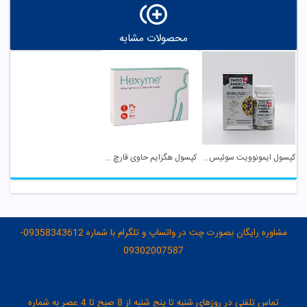
محصولات مشابه
کپسول ایمونوویت سوئیس انرژی
کپسول هگزایم حاوی قارچ شی تاکه اشبال شیمی
مشاوره رایگان بصورت چت در واتساپ و تلگرام با شماره 09358343612-
09302007587
تماس تلفنی در روزهای شنبه تا پنج شنبه از 8 صبح تا 4 عصر به شماره