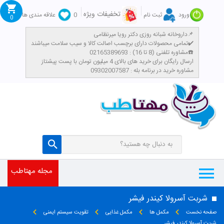
تخفیفات ویژه
ورود
ثبت نام
0
علاقه مندی ها
0
داروخانه شبانه روزی دکتر رویا میرنظامی📌
تمامی محصولات دارای برچسب اصالت کالا و سیب سلامت میباشند✔️
مشاوره تلفنی (8 تا 16) : 02165389693☎️
​ارسال رایگان برای خرید های بالای 4 میلیون تومان با پست پیشتاز
مشاوره خرید در برنامه بله : 09302007587
مجله مهتاطب
شربت آسرولا کیندر فیشر
صفحه نخست
مکمل ها
مکمل غذایی
تقویت سیستم ایمنی
شربت آسرولا کیندر فیشر