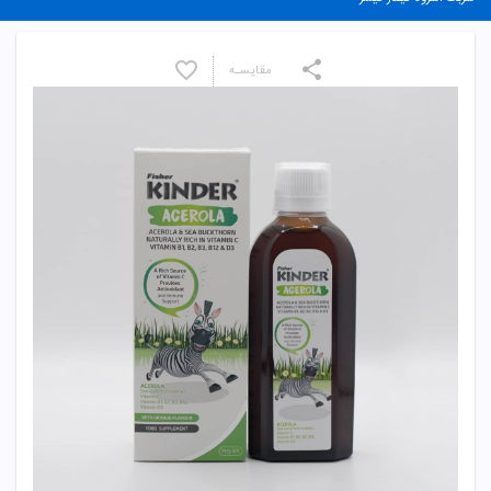
مقایسـه