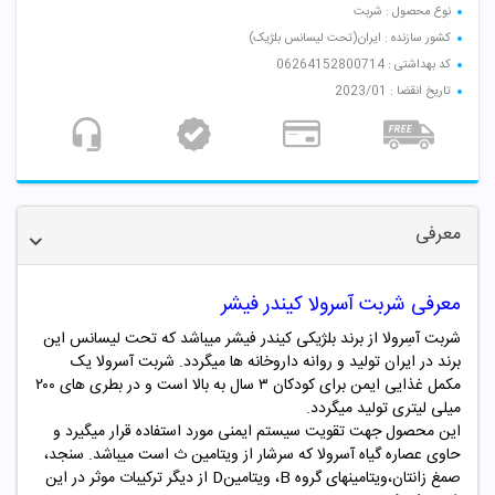
نوع محصول : شربت
کشور سازنده : ایران(تحت لیسانس بلژیک)
کد بهداشتی : 06264152800714
تاریخ انقضا : 2023/01
معرفی
معرفی شربت آسرولا کیندر فیشر
شربت آسِرولا از برند بلژیکی کیندر فیشر میباشد که تحت لیسانس این
برند در ایران تولید و روانه داروخانه ها میگردد. شربت آسرولا یک
مکمل غذایی ایمن برای کودکان ۳ سال به بالا است و در بطری های ۲۰۰
میلی لیتری تولید میگردد.
این محصول جهت تقویت سیستم ایمنی مورد استفاده قرار میگیرد و
حاوی عصاره گیاه آسرولا که سرشار از ویتامین ث است میباشد. سنجد،
صمغ زانتان،ویتامینهای گروه B، ویتامینD از دیگر ترکیبات موثر در این