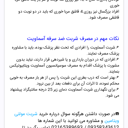
خوری
افراد بزرگسال نیز روزی 4 قاشق مربا خوری که باید در دو نوبت دو
قاشقی مصرف شود.
نکات مهم در مصرف شربت ضد سرفه آسماویت
📌شربت آسماویت را افرادی که تحت نظر پزشک بوده، باید با مشاوره
پزشک مصرف نمایند.
📌
افرادی که در دوران بارداری و یا شیردهی قرار دارند، نباید بدون
مشورت با پزشک اقدام به مصرف سوسپانسیون آسماویت ویتابیوتیکس
بنمایند.
📌
بهتر است که درب بطری این شربت را پس از هر بار مصرف به خوبی
محکم نموده، تا اثرات آن برای دفعات بعد از بین نرود.
📌
برای نگهداری شربت آسماویت دمای زیر 25 درجه سانتیگراد پیشنهاد
می شود.
☎️در صورت داشتن هرگونه سوال درباره خرید
شربت مولتی
ویتامین
و مشاوره می توانید با این شماره ها
09358343612 / 02165389693
تماس بگیرید تا