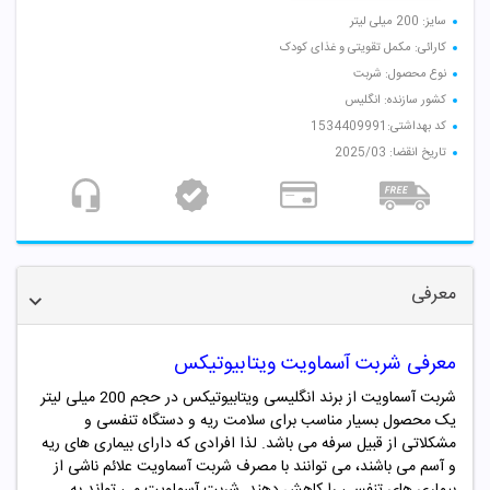
سایز: 200 میلی لیتر
کارائی: مکمل تقویتی و غذای کودک
نوع محصول: شربت
کشور سازنده: انگلیس
کد بهداشتی:1534409991
تاریخ انقضا: 2025/03
معرفی
معرفی شربت آسماویت ویتابیوتیکس
شربت آسماویت از برند انگلیسی ویتابیوتیکس در حجم 200 میلی لیتر
یک محصول بسیار مناسب برای سلامت ریه و دستگاه تنفسی و
مشکلاتی از قبیل سرفه می باشد. لذا افرادی که دارای بیماری های ریه
و آسم می باشند، می توانند با مصرف شربت آسماویت علائم ناشی از
بیماری های تنفسی را کاهش دهند. شربت آسماویت می تواند به