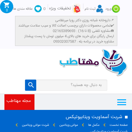
تخفیفات ویژه
ورود
ثبت نام
0
علاقه مندی ها
0
داروخانه شبانه روزی دکتر رویا میرنظامی📌
تمامی محصولات دارای برچسب اصالت کالا و سیب سلامت میباشند✔️
مشاوره تلفنی (8 تا 16) : 02165389693☎️
​ارسال رایگان برای خرید های بالای 4 میلیون تومان با پست پیشتاز
مشاوره خرید در برنامه بله : 09302007587
مجله مهتاطب
شربت آسماویت ویتابیوتیکس
صفحه نخست
مکمل ها
مولتی ویتامین
شربت مولتی ویتامین
شربت آسماویت ویتابیوتیکس