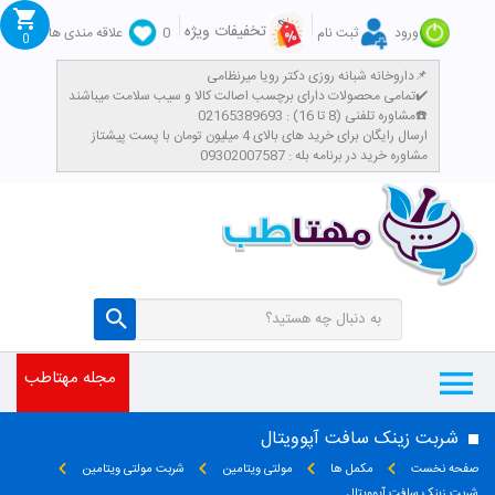
تخفیفات ویژه
ورود
ثبت نام
0
علاقه مندی ها
0
داروخانه شبانه روزی دکتر رویا میرنظامی📌
تمامی محصولات دارای برچسب اصالت کالا و سیب سلامت میباشند✔️
مشاوره تلفنی (8 تا 16) : 02165389693☎️
​ارسال رایگان برای خرید های بالای 4 میلیون تومان با پست پیشتاز
مشاوره خرید در برنامه بله : 09302007587
مجله مهتاطب
شربت زینک سافت آپوویتال
صفحه نخست
مکمل ها
مولتی ویتامین
شربت مولتی ویتامین
شربت زینک سافت آپوویتال