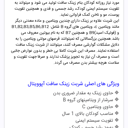
مورد نیاز روزانه کودکان بنام زینک سافت تولید می شود و میتواند به
تقویت سیستم ایمنی کودک، رشد جسمی و قدی و همچنین تقویت
پوست، مو و ناخن کمک فراوانی نماید.
این شربت علاوه بر زینک دارای چندین ویتامین و ماده معدنی دیگر
مانند ویتامین c، ویتامین های گروه B شامل: B1,B2,B3,B5,B6,B12
و (فولیک اسید)B9 و همچنین B7 که به نام بیوتین معروف می
باشد.همچنین بزرگسالانی که نمیتوانند قرصهای مولتی ویتامین را به
دلایل مشکلات گوارشی مصرف کنند، میتوانند از شربت زینک سافت
استفاده نمایند. مصرف این شربت کاملا بی خطر و بدون عوارض جانبی
است و مصرف آن نیاز به تجویز پزشک ندارند و صرفا جهت تقویت و
سلامت هرچه بیشتر بدن مصرف می گردد.
ویژگی های اصلی شربت زینک سافت آپوویتال
🔷 حاوی زینک به مقدار ضروری بدن
🔷
سرشار از ویتامینهای گروه B
🔷
حاوی ویتامین C
🔷
مناسب کودکان بالای 1 سال
🔷
تقویت سیستم ایمنی
🔷
بهبود رشد جسمی کودک