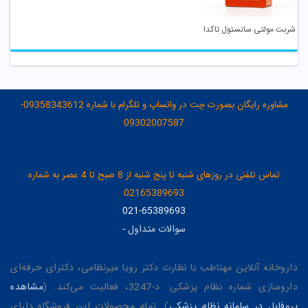
شربت مولتی سانستول تاکدا
مشاوره رایگان بصورت چت در واتساپ و تلگرام با شماره 09358343612-
09302007587
تماس تلفنی در روزهای شنبه تا پنج شنبه از 8 صبح تا 4 عصر به شماره
02165389693
021-65389693
سوالات متداول
-
داروخانه آنلاین مهتاطب با نظارت دکتر رویا میرنظامی، دکترای حرفه‌ای
داروسازی شماره نظام پزشکی: د-3247، فعالیت می‌کند. (
مشاهده
پروفایل در سامانه نظام پزشکی
). تمام محصولات این فروشگاه دارای