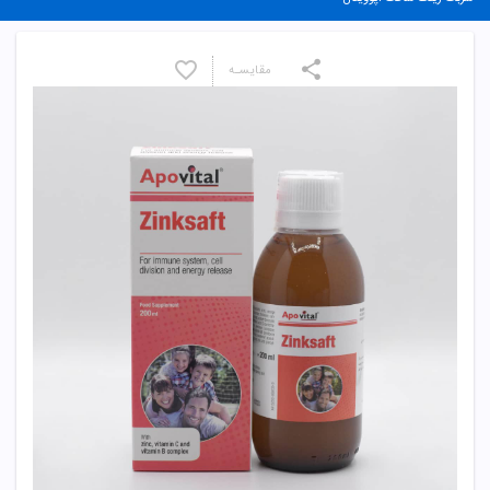
مقایسـه