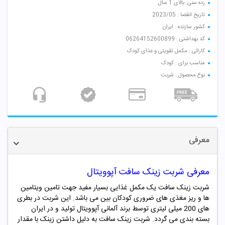
رده سنی: بالای 1 سال
تاریخ انقضا : 2023/05
کشور سازنده : ایران
کد بهداشتی : 06264152600899
کارائی : مکمل تقویتی و غذای کودک
مناسب برای : کودک
نوع محصول : شربت
معرفی
معرفی شربت زینک سافت آپوویتال
شربت زینک سافت یک مکمل غذایی بسیار مفید جهت تامین ویتامین
ها و ریز مغذی های ضروری کودکان بین می باشد. این شربت در بطری
های 200 میلی لیتری توسط برند آلمانی آپوویتال تولید و در ایران
بسته بندی می گردد. شربت زینک سافت به دلیل داشتن زینک با مقدار