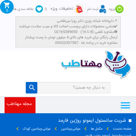
تخفیفات ویژه
ورود
ثبت نام
0
علاقه مندی ها
0
داروخانه شبانه روزی دکتر رویا میرنظامی📌
تمامی محصولات دارای برچسب اصالت کالا و سیب سلامت میباشند✔️
مشاوره تلفنی (8 تا 16) : 02165389693☎️
​ارسال رایگان برای خرید های بالای 4 میلیون تومان با پست پیشتاز
مشاوره خرید در برنامه بله : 09302007587
مجله مهتاطب
شربت سانستول ایمونو روژین فارمد
صفحه نخست
مکمل ها
مولتی ویتامین
مولتی ویتامین کودک
شربت سانستول ایمونو روژین فارمد