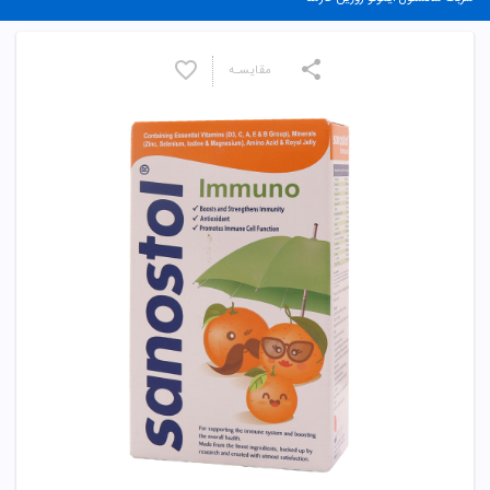
مقایسـه