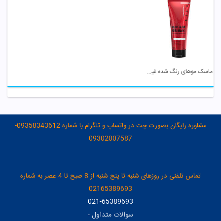
ماسک موهای رنگ شده غیر آبکشی فولیکا
مشاوره رایگان بصورت چت در واتساپ و تلگرام با شماره 09358343612-
09302007587
تماس تلفنی در روزهای شنبه تا پنج شنبه از 8 صبح تا 4 عصر به شماره
02165389693
021-65389693
سوالات متداول
-