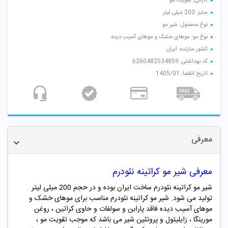
کارائی: تقویت مو
سایز: 200 میلی لیتر
نوع محصول: شیر مو
نوع مو: موهای خشک و موهای آسیب دیده
کشور سازنده: ایران
کد بهداشتی: 6260482534859
تاریخ انقضا: 1405/01
معرفی
معرفی شیر مو کراتینه نئودرم
شیر مو کراتینه نئودرم ساخت ایران بوده و در حجم 200 میلی لیتر
تولید می شود. شیر مو کراتینه نئودرم مناسب برای موهای خشک و
موهای آسیب دیده فاقد پارابن و سولفات و حاوی کراتین ، روغن
مورینگا ، زایلیتول و پروتئین شیر می باشد که موجب تقویت مو ،