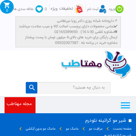
تخفیفات ویژه
ورود
ثبت نام
0
علاقه مندی ها
0
داروخانه شبانه روزی دکتر رویا میرنظامی📌
تمامی محصولات دارای برچسب اصالت کالا و سیب سلامت میباشند✔️
مشاوره تلفنی (8 تا 16) : 02165389693☎️
​ارسال رایگان برای خرید های بالای 4 میلیون تومان با پست پیشتاز
مشاوره خرید در برنامه بله : 09302007587
مجله مهتاطب
شیر مو کراتینه نئودرم
صفحه نخست
مراقبت مو
ماسک مو
ماسک مو بدون آبکشی
شیر مو کراتینه نئودرم