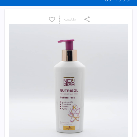
مقایسـه