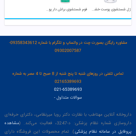
ژل شستشوی پوست خشک و حساس بیتروی
فوم شستشوی براش دار پوست چرب سبولیفت درمالیفت
مشاوره رایگان بصورت چت در واتساپ و تلگرام با شماره 09358343612-
09302007587
تماس تلفنی در روزهای شنبه تا پنج شنبه از 8 صبح تا 4 عصر به شماره
02165389693
021-65389693
سوالات متداول
-
داروخانه آنلاین مهتاطب با نظارت دکتر رویا میرنظامی، دکترای حرفه‌ای
داروسازی شماره نظام پزشکی: د-3247، فعالیت می‌کند. (
مشاهده
پروفایل در سامانه نظام پزشکی
). تمام محصولات این فروشگاه دارای