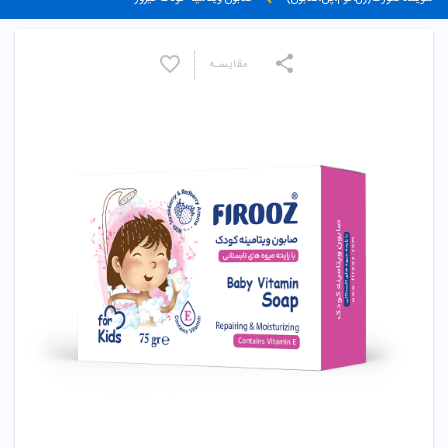
مقایسـه