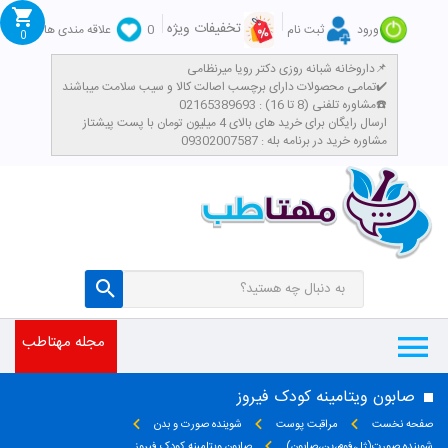
تخفیفات ویژه
ورود
ثبت نام
0
علاقه مندی ها
0
داروخانه شبانه روزی دکتر رویا میرنظامی📌
تمامی محصولات دارای برچسب اصالت کالا و سیب سلامت میباشند✔️
مشاوره تلفنی (8 تا 16) : 02165389693☎️
​ارسال رایگان برای خرید های بالای 4 میلیون تومان با پست پیشتاز
مشاوره خرید در برنامه بله : 09302007587
مجله مهتاطب
صابون ویتامینه کودک فیروز
صفحه نخست
مراقبت پوست
شوینده صورت و بدن
شوینده صورت(ژل،فوم،پن،صابون)
صابون ویتامینه کودک فیروز