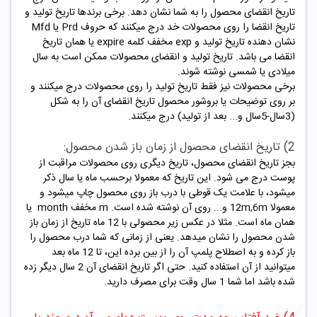
تاریخ انقضای محصول را به شما نشان دهد. برخی برندها تاریخ تولید و
تاریخ انقضا را روی محصولات خد درج میکنند که حروف Prd یا Mfd
نشان دهنده تاریخ تولید و exp مخفف کلمه expire یا همان تاریخ
انقضا می باشد. تاریخ تولید و انقضای محصولات ممکن است به سال
میلادی یا شمسی نوشته شوند.
برخی محصولات نیز فقط تاریخ تولید را روی محصولات درج میکنند و
بر روی توضیحات یا بروشور محصول تاریخ انقضای آن را به شکل
(3سال-5سال و... بعد از تولید) درج میکنند.
2) تاریخ انقضای محصول از زمان باز شدن محصول:
بجز تاریخ انقضای محصول، تاریخ دیگری روی محصولات مراقبت از
پوست درج می شود. این تاریخ که معمولا برحسب ماه یا سال ذکر
میشود، با علامت یک قوطی با درب باز روی محصول چاپ میشود و
معمولا 12m,6m و... روی آن نوشته شده است. m مخفف month یا
همان ماه است. مثلا در عکس زیر محصولی با 12 ماه تاریخ از زمان باز
شدن محصول را نشان میدهد. یعنی از زمانی که شما درب محصول را
باز کرده و به اصطلاح پلمپ آن را از بین برده این، تا 12 ماه بعد
میتوانید از آن استفاده کنید. حتی اگر تاریخ انقضای آن 2 سال دیگر زده
شده باشد اما شما 1 سال وقت برای مصرف دارید.