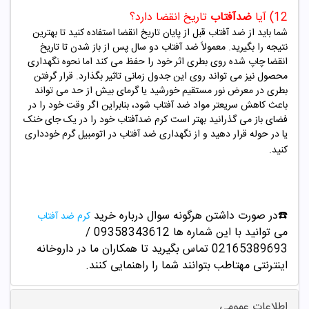
12) آیا
ض
دآفتاب
تاریخ انقضا دارد؟
شما باید از ضد آفتاب قبل از پایان تاریخ انقضا استفاده کنید تا بهترین
نتیجه را بگیرید. معمولاً ضد آفتاب دو سال پس از باز شدن تا تاریخ
انقضا چاپ شده روی بطری اثر خود را حفظ می کند اما نحوه نگهداری
محصول نیز می تواند روی این جدول زمانی تاثیر بگذارد. قرار گرفتن
بطری در معرض نور مستقیم خورشید یا گرمای بیش از حد می تواند
باعث کاهش سریعتر مواد ضد آفتاب شود، بنابراین اگر وقت خود را در
فضای باز می گذرانید بهتر است کرم ضدآفتاب خود را در یک جای خنک
یا در حوله قرار دهید و از نگهداری ضد آفتاب در اتومبیل گرم خودداری
کنید.
☎️در صورت داشتن هرگونه سوال درباره خرید
کرم ضد آفتاب
می توانید با این شماره ها 09358343612 /
02165389693
تماس بگیرید تا همکاران ما در داروخانه
اینترنتی مهتاطب بتوانند شما را راهنمایی کنند.
اطلاعات عمومی