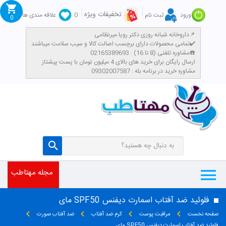
تخفیفات ویژه
ورود
ثبت نام
0
علاقه مندی ها
0
داروخانه شبانه روزی دکتر رویا میرنظامی📌
تمامی محصولات دارای برچسب اصالت کالا و سیب سلامت میباشند✔️
مشاوره تلفنی (8 تا 16) : 02165389693☎️
​ارسال رایگان برای خرید های بالای 4 میلیون تومان با پست پیشتاز
مشاوره خرید در برنامه بله : 09302007587
مجله مهتاطب
فلوئید ضد آفتاب اسمارت دیفنس SPF50 مای
صفحه نخست
مراقبت پوست
کرم ضد آفتاب
ضد آفتاب صورت
فلوئید ضد آفتاب اسمارت دیفنس SPF50 مای