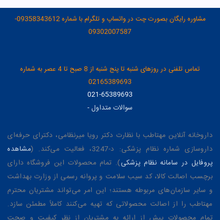
مشاوره رایگان بصورت چت در واتساپ و تلگرام با شماره 09358343612-
09302007587
تماس تلفنی در روزهای شنبه تا پنج شنبه از 8 صبح تا 4 عصر به شماره
02165389693
021-65389693
سوالات متداول
-
داروخانه آنلاین مهتاطب با نظارت دکتر رویا میرنظامی، دکترای حرفه‌ای
داروسازی شماره نظام پزشکی: د-3247، فعالیت می‌کند. (
مشاهده
پروفایل در سامانه نظام پزشکی
). تمام محصولات این فروشگاه دارای
برچسب اصالت کالا، کد سیب سلامت و پروانه رسمی از وزارت بهداشت
و سایر سازمان‌های مربوطه هستند؛ این امر می‌تواند مشتریان محترم
مهتاطب را از اصالت محصولاتی که تهیه می‌کنند کاملاً مطمئن سازد.
تمام محصولات پیش از ارائه به مشتریان از نظر کیفیت و صحت