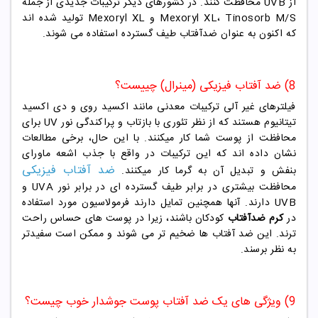
از UVB محافظت کنند. در کشورهای دیگر ترکیبات جدیدی از جمله
Mexoryl XL، Tinosorb M/S و Mexoryl XL تولید شده اند
که اکنون به عنوان ضدآفتاب طیف گسترده استفاده می شوند.
8) ضد آفتاب فیزیکی (مینرال) چییست؟
فیلترهای غیر آلی ترکیبات معدنی مانند اکسید روی و دی اکسید
تیتانیوم هستند که از نظر تئوری با بازتاب و پراکندگی نور UV برای
محافظت از پوست شما کار میکنند. با این حال، برخی مطالعات
نشان داده اند که این ترکیبات در واقع با جذب اشعه ماورای
ضد آفتاب فیزیکی
بنفش و تبدیل آن به گرما کار میکنند.
محافظت بیشتری در برابر طیف گسترده ای در برابر نور UVA و
UVB دارند. آنها همچنین تمایل دارند فرمولاسیون مورد استفاده
در
کرم ضدآفتاب
کودکان باشند، زیرا در پوست های حساس راحت
ترند. این ضد آفتاب ها ضخیم تر می شوند و ممکن است سفیدتر
به نظر برسند.
9) ویژگی های یک ضد آفتاب پوست جوشدار خوب چیست؟