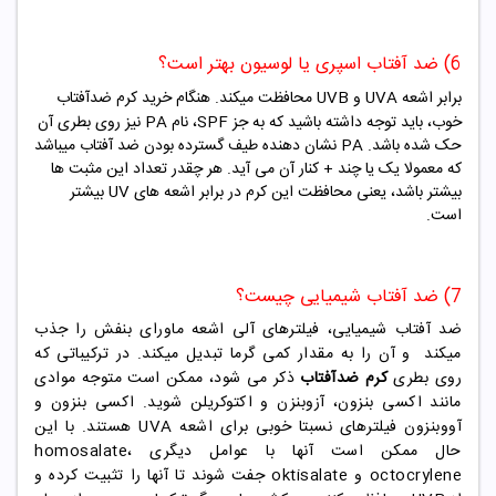
6) ضد آفتاب اسپری یا لوسیون بهتر است؟
برابر اشعه UVA و UVB محافظت میکند. هنگام خرید کرم ضدآفتاب
خوب، باید توجه داشته باشید که به جز SPF، نام PA نیز روی بطری آن
حک شده باشد. PA نشان دهنده طیف گسترده بودن ضد آفتاب میباشد
که معمولا یک یا چند + کنار آن می آید. هر چقدر تعداد این مثبت ها
بیشتر باشد، یعنی محافظت این کرم در برابر اشعه های UV بیشتر
است.
7) ضد آفتاب شیمیایی چیست؟
ضد آفتاب شیمیایی، فیلترهای آلی اشعه ماورای بنفش را جذب
میکند و آن را به مقدار کمی گرما تبدیل میکند. در ترکیباتی که
روی بطری
کرم ضدآفتاب
ذکر می شود، ممکن است متوجه موادی
مانند اکسی بنزون، آزوبنزن و اکتوکریلن شوید. اکسی بنزون و
آووبنزون فیلترهای نسبتا خوبی برای اشعه UVA هستند. با این
حال ممکن است آنها با عوامل دیگری homosalate،
octocrylene و oktisalate جفت شوند تا آنها را تثبیت کرده و