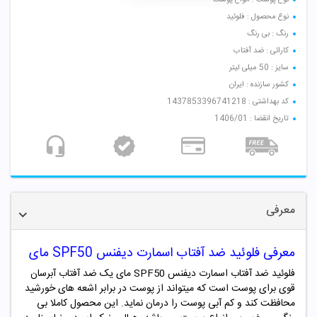
نوع محصول : فلوئید
رنگ : بی رنگ
کارائی : ضد آفتاب
سایز : 50 میلی لیتر
کشور سازنده : ایران
کد بهداشتی : 1437853396741218
تاریخ انقضا : 1406/01
معرفی
معرفی فلوئید ضد آفتاب اسمارت دیفنس SPF50 مای
فلوئید ضد آفتاب اسمارت دیفنس SPF50 مای یک ضد آفتاب آبرسان
قوی برای پوست است که میتواند از پوست در برابر اشعه های خورشید
محافظت کند و کم آبی پوست را درمان نماید. این محصول کاملا بی