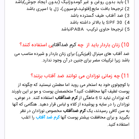
1) باید بدون روغن و غیر کومدوژنیک (بدون ایجاد جوش)باشد
2) ترجیحا بافت مایع(فلوئید،لوسیون)، ژل یا اسپری باشد
3) ضد آفتاب طیف گسترده باشد
4)
30
SPF
یا بالاتر داشته باشد
5) ترجیحا حاوی ترکیب
PABA
نباشد
10) زنان باردار باید از چه
کرم ضدآفتاب
ی استفاده کنند؟
ضد آفتاب های مینرال (فیزیکی) برای زنان باردار و شیرده مناسب می
باشد زیرا ترکیبات مضر برای جنین در آن وجود ندارد.
11) چه زمانی نوزادان می توانند ضد آفتاب بزنند؟
با کوچولوی خود به استخر می روید اما مطمئن نیستید که چگونه از
پوست لطیف آنها محافظت کنید؟ متخصصان پوست و مو بر این باورند
که نوزادان نباید تا 6 ماهگی از
کرم ضدآفتاب
استفاده کنند. در عوض،
نوزادان را در سایه و پوشیده از کلاه و لباس قرار دهید. هنگامی که آنها
به سن کافی رسیدند، یک
کرم ضدآفتاب
مخصوص نوزادان در نظر
بگیرید و برای محافظت بیشتر پوست آنها
کرم ضد آفتاب
را اغلب
استفاده کنید.