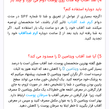
4) ضد آفتاب چه مدت روی پوست دوام می آورد و چند بار
باید دوباره استفاده کنم؟
اگرچه بسیاری از عوامل از تعریق و شنا تا شماره SPF در مدت
کرم ضد آفتاب
دوام
تاثیر گذار باشند، اما متخصصان توصیه
میکنند ضد آفتاب خود را هر دو ساعت یک بار استفاده کنید. اگر
به شنا رفته اید باید بعد از 2 ساعت دوباره
کرم ضدآفتاب
خود را
تجدید کنید.
5) آیا ضد آفتاب ویتامین D را مسدود می کند؟
طبق گفته بهترین متخصصان پوست، ضد آفتاب ممکن است با درصد
ویتامین D
بسیار کمی جذب
را کاهش دهد که البته هنوز به اثبات
نرسیده است. اگر نگران کمبود ویتامین D هستید، پیشنهاد میکنیم که
به پزشک خود مراجعه کنید. یک آزمایش خون ساده می تواند سطح
پایین بودن ویتامین د شما را تشخیص دهد. در صورت لزوم، به جای
قرار گرفتن در معرض اشعه های خطرناک، یک مکمل ویتامین D مصرف
سرطان پوست
کنید، زیرا قرار گرفتن در معرض آفتاب با
ارتباط دارد.
بهتر است ویتامین D را به عنوان مکمل مصرف کنید و سپس در معرض
آفتاب قرار بگیرید تا خطر ابتلا به سرطان پوست را کاهش دهید.