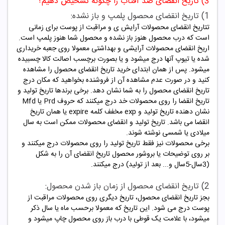
3) تاریخ انقضای ضد آفتاب را چگونه تشخیص دهیم؟
1) تاریخ انقضای محصول پلمپ و باز نشده:
تتاریخ انقضای محصولات آرایش ی و مراقبت از پوست برای زمانی
است که درب محصول هنوز باز نشده و محصول شما هنوز پلمپ است.
اریخ انقضای محصولات آرایشی و بهداشتی معمولا روی جعبه خریداری
شده یا تیوپ آنها درج میشود و یا بصورت برچسب اصالت کالا چسبیده
میشود. پس از همان ابتدای خرید تاریخ انقضای محصول را مشاهده
کنید و در صورت عدم مشاهده آن از فروشنده بخواهید که مکان درج
تاریخ انقضای محصول را به شما نشان دهد. برخی برندها تاریخ تولید و
تاریخ انقضا را روی محصولات خد درج میکنند که حروف Prd یا Mfd
نشان دهنده تاریخ تولید و exp مخفف کلمه expire یا همان تاریخ
انقضا می باشد. تاریخ تولید و انقضای محصولات ممکن است به سال
میلادی یا شمسی نوشته شوند.
برخی محصولات نیز فقط تاریخ تولید را روی محصولات درج میکنند و
بر روی توضیحات یا بروشور محصول تاریخ انقضای آن را به شکل
(3سال-5سال و... بعد از تولید) درج میکنند.
2) تاریخ انقضای محصول از زمان باز شدن محصول:
بجز تاریخ انقضای محصول، تاریخ دیگری روی محصولات مراقبت از
پوست درج می شود. این تاریخ که معمولا برحسب ماه یا سال ذکر
میشود، با علامت یک قوطی با درب باز روی محصول چاپ میشود و