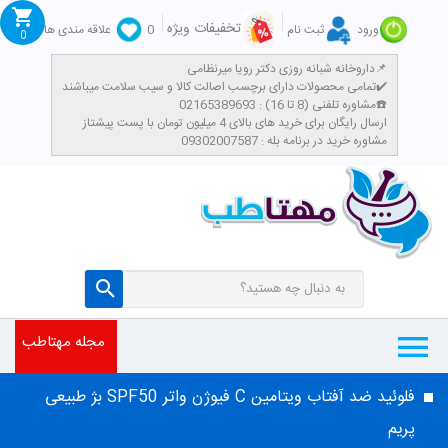
تخفیفات ویژه
ورود
ثبت نام
0
علاقه مندی ها
0
داروخانه شبانه روزی دکتر رویا میرنظامی📌
تمامی محصولات دارای برچسب اصالت کالا و سیب سلامت میباشند✔️
مشاوره تلفنی (8 تا 16) : 02165389693☎️
​ارسال رایگان برای خرید های بالای 4 میلیون تومان با پست پیشتاز
مشاوره خرید در برنامه بله : 09302007587
مجله مهتاطب
فلوئید ضد آفتاب ویتامین C فیوژن واتر SPF50 بژ طبیعی
پریم