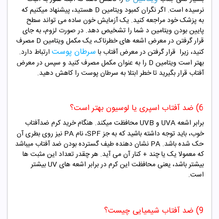
نرسیده است. اگر نگران کمبود ویتامین D هستید، پیشنهاد میکنیم که
به پزشک خود مراجعه کنید. یک آزمایش خون ساده می تواند سطح
پایین بودن ویتامین د شما را تشخیص دهد. در صورت لزوم، به جای
قرار گرفتن در معرض اشعه های خطرناک، یک مکمل ویتامین D مصرف
سرطان پوست
کنید، زیرا قرار گرفتن در معرض آفتاب با
ارتباط دارد.
بهتر است ویتامین D را به عنوان مکمل مصرف کنید و سپس در معرض
آفتاب قرار بگیرید تا خطر ابتلا به سرطان پوست را کاهش دهید.
6) ضد آفتاب اسپری یا لوسیون بهتر است؟
برابر اشعه UVA و UVB محافظت میکند. هنگام خرید کرم ضدآفتاب
خوب، باید توجه داشته باشید که به جز SPF، نام PA نیز روی بطری آن
حک شده باشد. PA نشان دهنده طیف گسترده بودن ضد آفتاب میباشد
که معمولا یک یا چند + کنار آن می آید. هر چقدر تعداد این مثبت ها
بیشتر باشد، یعنی محافظت این کرم در برابر اشعه های UV بیشتر
است.
9) ضد آفتاب شیمیایی چیست؟