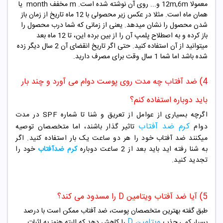
معمولا 12m,6m و... روی آن نوشته شده است. m مخفف month یا
همان ماه است. مثلا در عکس زیر محصولی با 12 ماه تاریخ از زمان باز
شدن محصول را نشان میدهد. یعنی از زمانی که شما درب محصول را
باز کرده و به اصطلاح پلمپ آن را از بین برده این، تا 12 ماه بعد
میتوانید از آن استفاده کنید. حتی اگر تاریخ انقضای آن 2 سال دیگر زده
شده باشد اما شما 1 سال وقت برای مصرف دارید.
4) ضد آفتاب چه مدت روی پوست دوام می آورد و چند بار
باید دوباره استفاده کنم؟
اگرچه بسیاری از عوامل از تعریق و شنا تا شماره SPF در مدت
کرم ضد آفتاب
دوام
تاثیر گذار باشند، اما متخصصان توصیه
میکنند ضد آفتاب خود را هر دو ساعت یک بار استفاده کنید. اگر
به شنا رفته اید باید بعد از 2 ساعت دوباره
کرم ضدآفتاب
خود را
تجدید کنید.
5) آیا ضد آفتاب ویتامین D را مسدود می کند؟
طبق گفته بهترین متخصصان پوست، ضد آفتاب ممکن است با درصد
ویتامین D
بسیار کمی جذب
را کاهش دهد که البته هنوز به اثبات