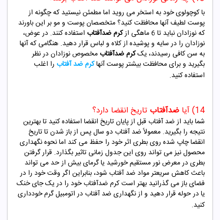
با کوچولوی خود به استخر می روید اما مطمئن نیستید که چگونه از
پوست لطیف آنها محافظت کنید؟ متخصصان پوست و مو بر این باورند
که نوزادان نباید تا 6 ماهگی از
کرم ضدآفتاب
استفاده کنند. در عوض،
نوزادان را در سایه و پوشیده از کلاه و لباس قرار دهید. هنگامی که آنها
به سن کافی رسیدند، یک
کرم ضدآفتاب
مخصوص نوزادان در نظر
بگیرید و برای محافظت بیشتر پوست آنها
کرم ضد آفتاب
را اغلب
استفاده کنید.
14) آیا
ض
دآفتاب
تاریخ انقضا دارد؟
شما باید از ضد آفتاب قبل از پایان تاریخ انقضا استفاده کنید تا بهترین
نتیجه را بگیرید. معمولاً ضد آفتاب دو سال پس از باز شدن تا تاریخ
انقضا چاپ شده روی بطری اثر خود را حفظ می کند اما نحوه نگهداری
محصول نیز می تواند روی این جدول زمانی تاثیر بگذارد. قرار گرفتن
بطری در معرض نور مستقیم خورشید یا گرمای بیش از حد می تواند
باعث کاهش سریعتر مواد ضد آفتاب شود، بنابراین اگر وقت خود را در
فضای باز می گذرانید بهتر است کرم ضدآفتاب خود را در یک جای خنک
یا در حوله قرار دهید و از نگهداری ضد آفتاب در اتومبیل گرم خودداری
کنید.