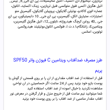
تریازون، تیتانیوم دی اکسید، اکتیل سالیسیلات، پی ای جی_
8
_ بیس_
اتیل هگزیل اکسی فنول متوکسی فنیل تریازین، زینک اکساید، اتانول،
عصاره الوی کاکادو، بوتیلن گلایکول، پروپیلن گلایکول، گلیسریل منو
استیارات، ستیاریل الکل، گلیسرین، پی ای جی_
10
دایمیتیکون، پی ای
جی _
40
روغن کرچگ هیدروژنه، نایلون_
12
، اتیل هگزیل گلیسرین،
ویتامین
E
، زانتانگام،ا.د.ت.ا، فنوکسی اتانول،بوتیلیتد هیدروکسی
تولوین، اسانس.
طرز مصرف ضدآفتاب ویتامین C فیوژن واتر SPF50
پریم
قبل از استفاده از ضد افتاب مقداری از ان را بر روی قسمتی از گوش یا
پوست بازو خود بزنید پس از 24 ساعت اگر حساسیتی در ان نواحی
مشاهده نکردید با خیال اسوده از ضد افتاب استفاده کنید
شما میتوانید نیم ساعت قبل از خروج منزل و قرار گرفتن در معرض نور
افتاب مقدار مناسبی از ضد افتاب را بر روی پوست خود بزنید