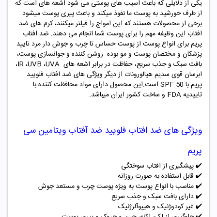
یکی از دلایلی که باعث اسیب های پوستی می شود اشعه های است که
از طرف خورشید به پوست ما نفوذ میکند و باعث پیری پوست میشود
برخی از محصولات هستند که این امواج را فیلتر میکنند، کرم های ضد
افتاب این وظیفه مهم را برای پوست شما انجام می دهند
.
ضد افتاب
پریم برای انواع پوست از پوست حساس تا چرب و جوش دار مرد تایید
پزشکان و مختصان پوست و مو بوده. روشن کننده و جوانسازی پوست،
بافت سبک و جذب سریع، حفاظت در برابر اشعه های
UVA
،
UVB
،
IR
،
ابرسان قوی سدیم هیالورونات از دیگر ویژگی های ضد افتاب فلویید
پریم با
SPF 50
است.این محصول دارای مواد محافظت کننده با
تاییدیه
FDA
و ساخت کشور ایران میباشد.
ویژگی های ضد افتاب فلویید ضد آفتاب ویتامین سی
پریم
✔️ پیشگیری از افتاب سوختگی
✔️
قابل استفاده به صورت روزانه
✔️
مناسب با انواع پوست به ویژه پوست چرب و مستعد جوش
✔️
دارای بافت سبک و جذب سریع
✔️
غیر کودوژنیک و هیپوآلرژنیک
✔️
جلوگیری از لک، اکنه، چین و چروک و پیری پوست