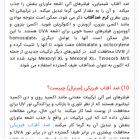
ضد آفتاب شیمیایی، فیلترهای آلی اشعه ماورای بنفش را جذب
میکند و آن را به مقدار کمی گرما تبدیل میکند. در ترکیباتی که
روی بطری
کرم ضدآفتاب
ذکر می شود، ممکن است متوجه موادی
مانند اکسی بنزون، آزوبنزن و اکتوکریلن شوید. اکسی بنزون و
آووبنزون فیلترهای نسبتا خوبی برای اشعه UVA هستند. با این
حال ممکن است آنها با عوامل دیگری homosalate،
octocrylene و oktisalate جفت شوند تا آنها را تثبیت کرده و
از UVB محافظت کنند. در کشورهای دیگر ترکیبات جدیدی از جمله
Mexoryl XL، Tinosorb M/S و Mexoryl XL تولید شده اند
که اکنون به عنوان ضدآفتاب طیف گسترده استفاده می شوند.
10) ضد آفتاب فیزیکی (مینرال) چییست؟
فیلترهای غیر آلی ترکیبات معدنی مانند اکسید روی و دی اکسید
تیتانیوم هستند که از نظر تئوری با بازتاب و پراکندگی نور UV برای
محافظت از پوست شما کار میکنند. با این حال، برخی مطالعات
نشان داده اند که این ترکیبات در واقع با جذب اشعه ماورای
ضد آفتاب فیزیکی
بنفش و تبدیل آن به گرما کار میکنند.
محافظت بیشتری در برابر طیف گسترده ای در برابر نور UVA و