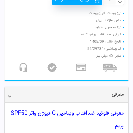
نوع پوست : انواع پوست
کشور سازنده : ایران
نوع محصول : فلوئید
کارائی : ضد آفتاب، روشن کننده
تاریخ انقضا : 1405/09
کد بهداشتی : 56/29784
سایز : 40 میلی لیتر
معرفی
معرفی فلوئید ضدآفتاب ویتامین C فیوژن واتر SPF50
پریم