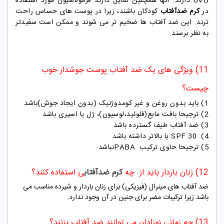
UVB دارند. آنها همچنین تمایل دارند فرمولاسیون مورد استفاده
در
کرم ضدآفتاب
کودکان باشند، زیرا در پوست های حساس راحت
ترند. این ضد آفتاب ها ضخیم تر می شوند و ممکن است سفیدتر
به نظر برسند.
11) ویژگی های یک ضد آفتاب پوست جوشدار خوب
چیست؟
1) باید بدون روغن و غیر کومدوژنیک (بدون ایجاد جوش)باشد
2) ترجیحا بافت مایع(فلوئید،لوسیون)، ژل یا اسپری باشد
3) ضد آفتاب طیف گسترده باشد
4)
30
SPF
یا بالاتر داشته باشد
5) ترجیحا حاوی ترکیب
PABA
نباشد
12) زنان باردار باید از چه
کرم ضدآفتاب
ی استفاده کنند؟
ضد آفتاب های مینرال (فیزیکی) برای زنان باردار و شیرده مناسب می
باشد زیرا ترکیبات مضر برای جنین در آن وجود ندارد.
13) چه زمانی نوزادان می توانند ضد آفتاب بزنند؟