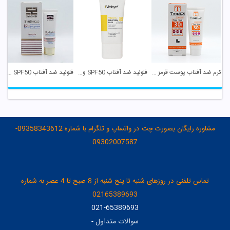
کرم ضد آفتاب پوست قرمز و حساس SPF30 تینولا
فلوئید ضد آفتاب SPF50 ویتامین C بژ روشن ویتالیر
فلوئید ضد آفتاب SPF50 ساین شیلد بی رنگ ساین اسکین
مشاوره رایگان بصورت چت در واتساپ و تلگرام با شماره 09358343612-
09302007587
تماس تلفنی در روزهای شنبه تا پنج شنبه از 8 صبح تا 4 عصر به شماره
02165389693
021-65389693
سوالات متداول
-