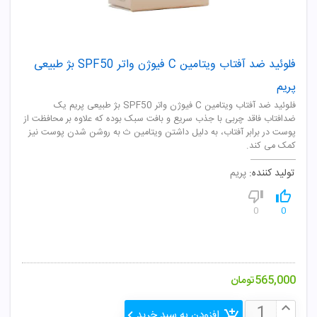
فلوئید ضد آفتاب ویتامین C فیوژن واتر SPF50 بژ طبیعی
پریم
فلوئید ضد آفتاب ویتامین C فیوژن واتر SPF50 بژ طبیعی پریم یک
ضدافتاب فاقد چربی با جذب سریع و بافت سبک بوده که علاوه بر محافظت از
پوست در برابر آفتاب، به دلیل داشتن ویتامین ث به روشن شدن پوست نیز
کمک می کند.
تولید کننده:
پریم
0
0
565,000
تومان
افزودن به سبد خرید