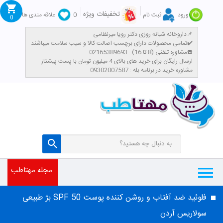
تخفیفات ویژه
ورود
ثبت نام
0
علاقه مندی ها
0
داروخانه شبانه روزی دکتر رویا میرنظامی📌
تمامی محصولات دارای برچسب اصالت کالا و سیب سلامت میباشند✔️
مشاوره تلفنی (8 تا 16) : 02165389693☎️
​ارسال رایگان برای خرید های بالای 4 میلیون تومان با پست پیشتاز
مشاوره خرید در برنامه بله : 09302007587
مجله مهتاطب
فلوئید ضد آفتاب و روشن کننده پوست SPF 50 بژ طبیعی
سولاریس آردن