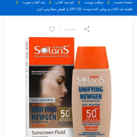
صفحه نخست
مراقبت پوست
کرم ضد آفتاب
ضد آفتاب صورت
فلوئید ضد آفتاب و روشن کننده پوست SPF 50 بژ طبیعی سولاریس آردن
مقایسـه