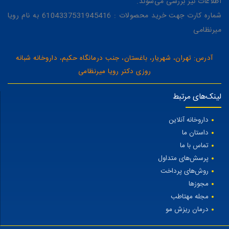
اطلاعات نیز بررسی می‌شوند.
شماره کارت جهت خرید محصولات : 6104337531945416 به نام رویا
میرنظامی
آدرس: تهران، شهریار، باغستان، جنب درمانگاه حکیم، داروخانه شبانه
روزی دکتر رویا میرنظامی
لینک‌های مرتبط
داروخانه آنلاین
داستان ما
تماس با ما
پرسش‌های متداول
روش‌های پرداخت
مجوزها
مجله مهتاطب
درمان ریزش مو