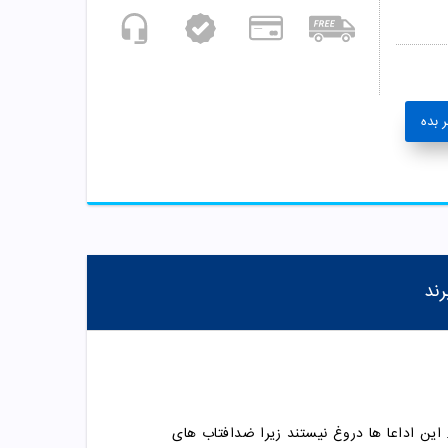
 بده
رند
 ضد آفتاب رنگی بیزانس مرطوب کنندگی 24 ساعته و کاور(پوشش دهی) 12 ساعته دارد. این اداعا ها دروغ نیستند زیرا ضدافتاب های