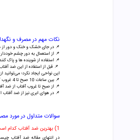
نکات مهم در مصرف و نگهدار
📌
در جای خشک و خنک و دور از د
📌
از استعمال به دور چشم خوددار
📌
استفاده از شوینده ها و پاک کنن
📌
این نواحی ایجاد نکرد؛ می‌توانید ا
📌
بین ساعات 10 صبح تا 4 غروب که نور خورشید بیشترین تابش را دارد حدالامکان در معرض نور خورشید قرار نگیرید.
📌
از صبح تا غروب آفتاب از ضد آفتاب استفاده ک
📌
در هوای ابری نیز از ضد آفتاب اس
سوالات متداول در مورد مص
1) بهترین ضد آفتاب کدام است؟
در انتهای مقاله ضد آفتاب چیس