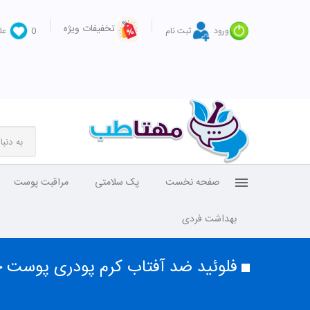
تخفیفات ویژه
ورود
ثبت نام
0
عل
صفحه نخست
پک سلامتی
مراقبت پوست
بهداشت فردی
فلوئید ضد آفتاب کرم پودری پوست چرب بژ طب