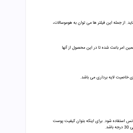
 بتوان به راحتی از آسیب های ناشی از اشعه های مضر نور آفتاب از جمله UVA و UVB جلوگیری نماید. از جمله این فیلتر ها می توان به هوموسالات،
مین امر باعث شده تا در این محصول از آنها
ای خاصیت لایه برداری می باشد.
 ساعت قبل از این که پوست در برابر تابش نور آفتاب قرار بگیرد، از فلوئید ضد آفتاب کرم پودری پوست چرب SPF50 بیزانس استفاده شود. برای اینکه بتوان کیفیت پوست