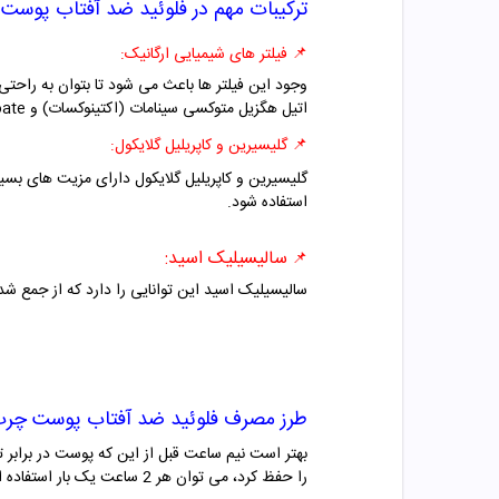
ترکیبات مهم در
فلوئید ضد آفتاب پوست چرب SPF50
📌
فیلتر های شیمیایی ارگانیک:
اتیل هگزیل متوکسی سینامات (اکتینوکسات) و Diethylamino hydroxybenzoyl hexyl benzoate یا DHHB اشاره کرد.
📌
گلیسیرین و کاپریلیل گلایکول:
گلیسیرین و کاپریلیل گلایکول دارای مزیت های بسیار
استفاده شود.
سالیسیلیک اسید:
📌
سالیسیلیک اسید این توانایی را دارد که از جمع 
طرز مصرف
فلوئید ضد آفتاب پوست چرب SPF50 بیزا
را حفظ کرد، می توان هر 2 ساعت یک بار استفاده از این محصول را تجدید کرد. دمای نگهداری از این ضد آفتاب بهتر است بین 15 الی 30 درجه باشد.