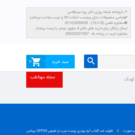
داروخانه شبانه روزی دکتر رویا میرنظامی📌
تمامی محصولات دارای برچسب اصالت کالا و سیب سلامت میباشند✔️
مشاوره تلفنی (8 تا 16) : 02165389693☎️
​ارسال رایگان برای خرید های بالای 4 میلیون تومان با پست پیشتاز
مشاوره خرید در برنامه بله : 09302007587
سبد خرید
0
مجله مهتاطب
 کودک
ب صورت
فلوئید ضد آفتاب کرم پودری پوست چرب بژ طبیعی SPF50 بیزانس