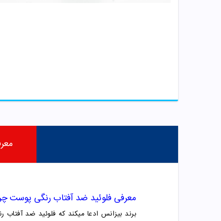
معر
معرفی فلوئید ضد آفتاب رنگی پوست چرب SPF50 بیز