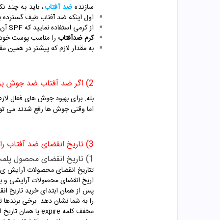
سازنده
ضد آفتاب
، باید به چند ن
اول اینکه ضد آفتاب طیف گسترده باشد و در برابر ا
از کرمی استفاده نمایید که SPF آن حداقل 30 باشد.
کرم ضدآفتاب
را مناسب پوست خود ا
به مقدار لازم که پیشتر در همین م
2) اگر ضد آفتاب ضد جوش بزنیم به کرم ضد جوش جداگانه هم نیاز داریم؟
بله. برای بهبود جوش های فعال لازم
اما وقتی جوش ها رفع شدند می توا
3) تاریخ انقضای ضد آفتاب را چگونه تشخیص دهیم؟
1) تاریخ انقضای محصول پلمپ و باز نشده:
تتاریخ انقضای محصولات آرایش ی 
اریخ انقضای محصولات آرایشی و به
پس از همان ابتدای خرید تاریخ ان
مخفف کلمه expire یا همان تاریخ انقضا می باشد. تاریخ تولید و انقضای محصولات ممکن است به سال میلادی یا شمسی نوشته شوند.