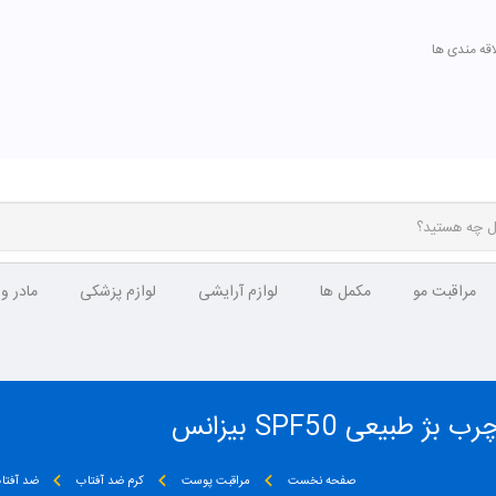
اقه مندی ها
مراقبت مو
مکمل ها
لوازم آرایشی
لوازم پزشکی
مادر و
یعی SPF50 بیزانس
صفحه نخست
مراقبت پوست
کرم ضد آفتاب
ضد آفتا