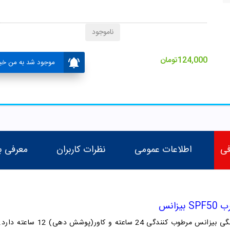
ناموجود
124,000
تومان
موجود شد به من خبر
فی
اطلاعات عمومی
نظرات کاربران
معرفی ب
انس
برند بیزانس ادعا میکند که فلوئید