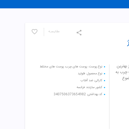
مقایسـه
SPF بیزانس یکی از بهترین
نوع پوست: پوست های چرب، پوست های مختلط
ت چرب به
نوع محصول: فلوئید
ضوع
کارائی: ضد آفتاب
کشور سازنده: فرانسه
کد بهداشتی: 3407506373654982