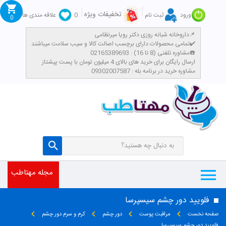
تخفیفات ویژه
ورود
ثبت نام
0
علاقه مندی ها
0
داروخانه شبانه روزی دکتر رویا میرنظامی📌
تمامی محصولات دارای برچسب اصالت کالا و سیب سلامت میباشند✔️
مشاوره تلفنی (8 تا 16) : 02165389693☎️
​ارسال رایگان برای خرید های بالای 4 میلیون تومان با پست پیشتاز
مشاوره خرید در برنامه بله : 09302007587
مجله مهتاطب
فلویید دور چشم سیسپرسا
صفحه نخست
مراقبت پوست
دور چشم
کرم و سرم دور چشم
فلویید دور چشم سیسپرسا