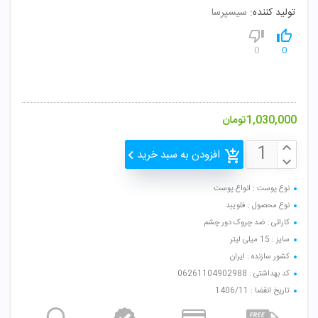
تولید کننده:
سیسپرسا
0
0
1,030,000
تومان
افزودن به سبد خرید
نوع پوست : انواع پوست
نوع محصول : فلویید
کارائی : ضد چروک دور چشم
سایز : 15 میلی لیتر
کشور سازنده : ایران
کد بهداشتی : 06261104902988
تاریخ انقضا : 1406/11