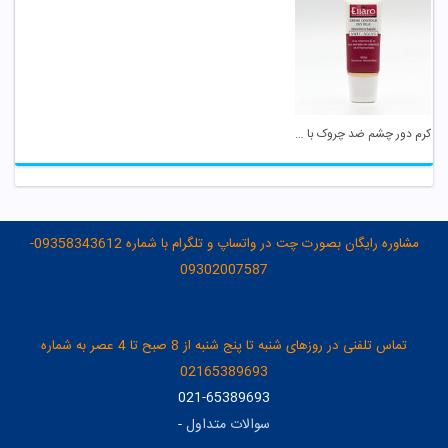
کرم دور چشم ضد چروک با خاصیت لیفتینگ الارو
مشاوره رایگان بصورت چت در واتساپ و تلگرام با شماره 09358343612-
09302007587
تماس تلفنی در روزهای شنبه تا پنج شنبه از 8 صبح تا 4 عصر به شماره
02165389693
021-65389693
سوالات متداول
-