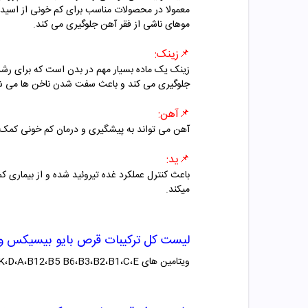
معمولا در محصولات مناسب برای کم خونی از اسید 
موهای ناشی از فقر آهن جلوگیری می کند.
📌
زینک:
زینک یک ماده بسیار مهم در بدن است که برای رش
جلوگیری می کند و باعث سفت شدن ناخن ها می ش
📌
آهن:
آهن می تواند به پیشگیری و درمان کم خونی کمک ک
📌
ید:
باعث کنترل عملکرد غده تیروئید شده و از بیماری ک
میکند.
لیست کل ترکیبات قرص
بایو بیسیکس وو
ویتامین های
E
،
C
،
B1
،
B2
،
B3
،
B5 B6
،
B12
،
A
،K،D فولیک اسید، بیوتین، منیزیم، آهن، زینک، مس، منگنز، ید، کلسیم، سلنیوم، کرومیوم، مولیبدن