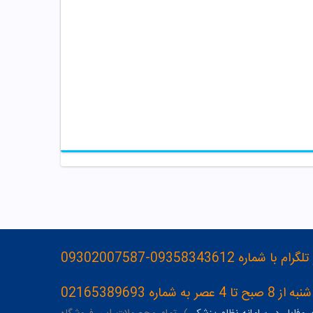
093583436-09302007587
ه 02165389693