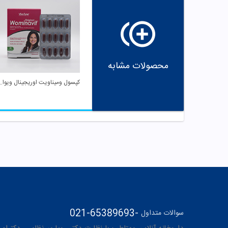
محصولات مشابه
کپسول ومیناویت اوری
021-65389693
-
سوالات متداول