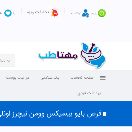
تخفیفات ویژه
ورود
ثبت نام
0
عل
صفحه نخست
پک سلامتی
مراقبت پوست
بهداشت فردی
قرص بایو بیسیکس وومن نیچرز اونل