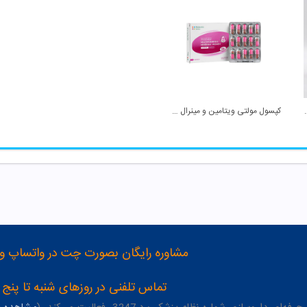
جینال ویواتیون
کپسول مولتی ویتامین و مینرال بانوان بالای 50 ...
مشاوره رایگان بصورت چت در واتساپ و تلگرام با شماره 12
تماس تلفنی در روزهای شنبه تا پنج شنبه از 8 صبح تا 4 عصر به شمار