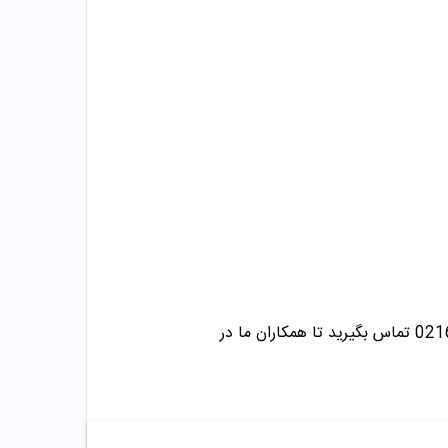
☎️در صورت داشتن هرگونه سوال درباره خرید و مشاوره می توانید با این شماره ها 09358343612 / 02165389693 تماس بگیرید تا همکاران ما در