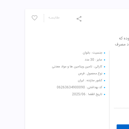
مقایسـه
از بدن بوده که
 و روزی یک عدد مصرف
جنسیت : بانوان
سایز : 30 عدد
کارائی : تامین ویتامین ها و مواد معدنی
نوع محصول : قرص
کشور سازنده : ایران
کد بهداشتی : 06263634900090
تاریخ انقضا : 2025/06