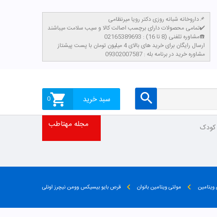
داروخانه شبانه روزی دکتر رویا میرنظامی📌
تمامی محصولات دارای برچسب اصالت کالا و سیب سلامت میباشند✔️
مشاوره تلفنی (8 تا 16) : 02165389693☎️
​ارسال رایگان برای خرید های بالای 4 میلیون تومان با پست پیشتاز
مشاوره خرید در برنامه بله : 09302007587
سبد خرید
0
مجله مهتاطب
 کودک
 ویتامین
مولتی ویتامین بانوان
قرص بایو بیسیکس وومن نیچرز اونلی