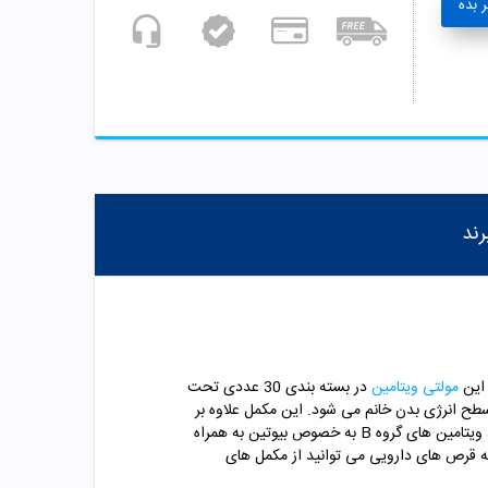
 بده
رند
 این
مولتی ویتامین
در بسته بندی 30 عددی تحت
سطح انرژی بدن خانم می شود. این مکمل علاوه بر
رفع خستگی برای درمان کمخونی و افزایش سطح گلبول های قرمز نیز بسیار موثر است و می تواند تمام نیاز بانوان را برطرف کند. وجود ویتامین های گروه B به خصوص بیوتین به همراه
رتی که از داروهای فشار خون و تیروئید استفاده میکنید با فاصله 4 یا 5 ساعت نسبت به قرص های دارویی می توانید از مکمل های