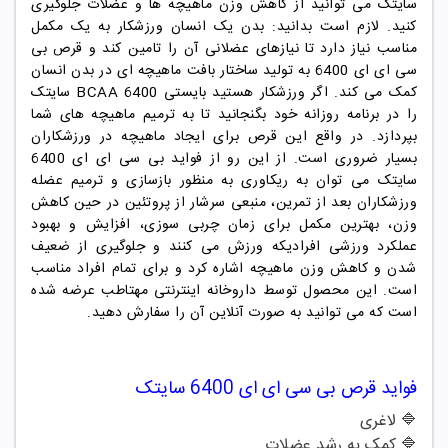
سایتک می توانید از کاهش وزن ماهیچه ها و عضلات جلوگیری
کنید. لازم است بدانید: بدن یک انسان ورزشکار به یک مکمل
مناسب نیاز دارد تا نیازهای عضلانی آن را تامین کند و قرص بی
سی ای ای 6400 به تولید ساختار بافت ماهیچه ای در بدن انسان
کمک می کند. اگر ورزشکار هستید بایستی BCAA 6400 سایتک
را در برنامه روزانه خود بگنجانید تا به ترمیم ماهیچه های شما
بپردازد. در واقع این قرص برای ایجاد ماهیچه در ورزشکاران
بسیار ضروری است. از این رو از فواید بی سی ای ای 6400
سایتک می توان به ریکاوری به منظور بازسازی و ترمیم عضله
ورزشکاران بعد از تمرین، منبعی سرشار از پروتئین در حین کاهش
وزن، بهترین مکمل برای زمان چربی سوزی، افزایش و بهبود
عملکرد ورزشی افرادیکه ورزش می کنند و جلوگیری از ضعیف
شدن و کاهش وزن ماهیچه اشاره کرد و برای تمام افراد مناسب
است. این محصول توسط داروخانه اینترنتی مهتاطب عرضه شده
است که می توانید به صورت آنلاین آن را سفارش دهید.
فواید
قرص بی سی ای ای 6400 سایتک
🔷
لاغری
🔷
کمک به رشد عضلات