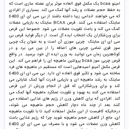
امینو bcaa یک مکمل فوق العاده موثر برای عضله سازی است که
به حفظ حجم عضلات و رشد آنها کمک می کند. بسیاری از افرادی
که می خواهند اندامی زیبا داشته باشند از بی سی ای ای 6400
سایتک استفاده می کنند. قرص BCAA سایتک به بازیابی عضلات
کمک می کند و باعث تقویت عضلات می شود. خصوصا این قرص
برای ورزشکاران یک انتخاب ایده آل است. از دیگر فواید قرص بی
سی ای ای سایتک چربی سوزی آن است و به عنوان یک چربی
سوز قوی تمامی چربی های اضافه را از بین می برد و در
کوتاهترین زمان می توانید به وزن ایده ال خود برسید. در واقع
قرص چربی سوز bcaa پروتئین ماهیچه ای را فراهم می کند. این
قرص مکمل آمینو اسیدهایی است که مستقیم در ماهیچه های فرد
ساخته می شود و تاثیر فوق العاده ای دارد. بی سی ای ای 6400
سایتک به رشد ماهیچه ای و بازیابی قدرت آنها کمک شایانی می
کند و برای ورزشکارانی که قبل از انجام ورزش از این قرص
استفاده می کنند به بهبود و تقویت عملکرد ماهیچه آنها کمک می
کند. افرادی که برای کاهش وزن از رژیم های غذایی استفاده می
کنند بعد از چند ماه دچار کاهش حجم ماهیچه می شوند،
درحالیکه کافیست از این مکمل استفاده کنید تا با تقویت ماهیچه
ای، مانع از کاهش حجم ماهیچه شوید چرا که رژیم غذایی باعث
کاهش وزن عضلات می شود و با مصرف بی سی ای ای 6400