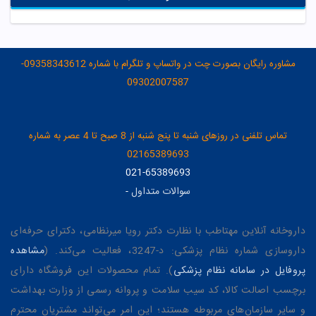
مشاوره رایگان بصورت چت در واتساپ و تلگرام با شماره 09358343612-
09302007587
تماس تلفنی در روزهای شنبه تا پنج شنبه از 8 صبح تا 4 عصر به شماره
02165389693
021-65389693
سوالات متداول
-
داروخانه آنلاین مهتاطب با نظارت دکتر رویا میرنظامی، دکترای حرفه‌ای
داروسازی شماره نظام پزشکی: د-3247، فعالیت می‌کند. (
مشاهده
پروفایل در سامانه نظام پزشکی
). تمام محصولات این فروشگاه دارای
برچسب اصالت کالا، کد سیب سلامت و پروانه رسمی از وزارت بهداشت
و سایر سازمان‌های مربوطه هستند؛ این امر می‌تواند مشتریان محترم