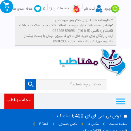
تخفیفات ویژه
ورود
ثبت نام
0
علاقه مندی ها
0
داروخانه شبانه روزی دکتر رویا میرنظامی📌
تمامی محصولات دارای برچسب اصالت کالا و سیب سلامت میباشند✔️
مشاوره تلفنی (8 تا 16) : 02165389693☎️
​ارسال رایگان برای خرید های بالای 4 میلیون تومان با پست پیشتاز
مشاوره خرید در برنامه بله : 09302007587
مجله مهتاطب
قرص بی سی ای ای 6400 سایتک
صفحه نخست
مکمل ها
مکمل بدنسازی
BCAA
قرص بی سی ای ای 6400 سایتک