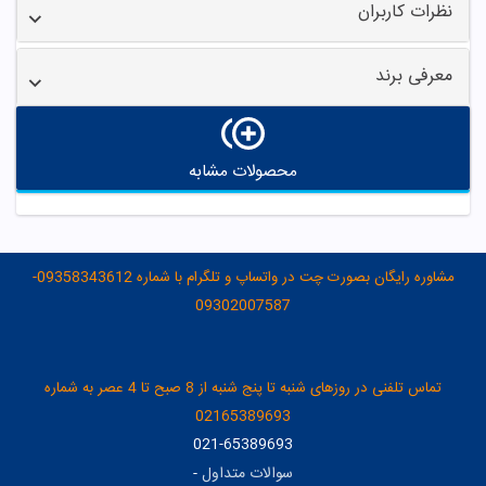
نظرات کاربران
معرفی برند
محصولات مشابه
مشاوره رایگان بصورت چت در واتساپ و تلگرام با شماره 09358343612-
09302007587
تماس تلفنی در روزهای شنبه تا پنج شنبه از 8 صبح تا 4 عصر به شماره
02165389693
021-65389693
سوالات متداول
-