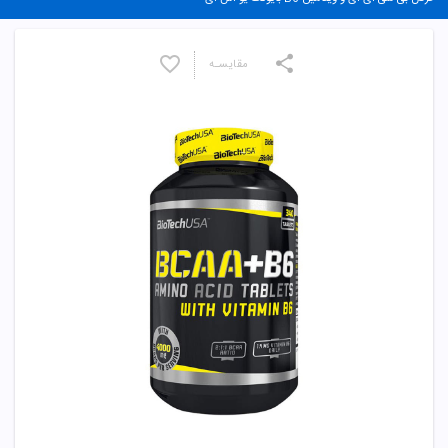
مقایسـه