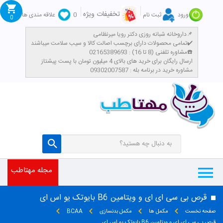
تخفیفات ویژه
ورود
ثبت نام
0
علاقه مندی ها
0
داروخانه شبانه روزی دکتر رویا میرنظامی📌
تمامی محصولات دارای برچسب اصالت کالا و سیب سلامت میباشند✔️
مشاوره تلفنی (8 تا 16) : 02165389693☎️
​ارسال رایگان برای خرید های بالای 4 میلیون تومان با پست پیشتاز
مشاوره خرید در برنامه بله : 09302007587
مجله مهتاطب
قرص بی سی ای ای و ویتامین B6 بایوتک یو اس ای
صفحه نخست
مکمل ها
مکمل بدنسازی
BCAA
قرص بی سی ای ای و ویتامین B6 بایوتک یو اس ای