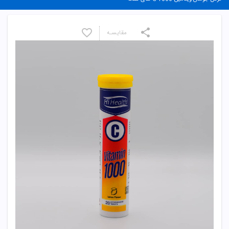
مقایسـه