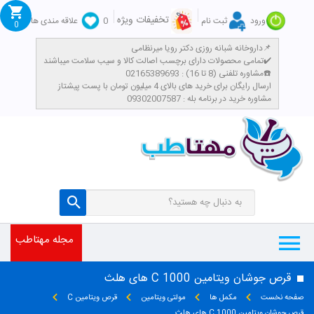
تخفیفات ویژه
ورود
ثبت نام
0
علاقه مندی ها
0
داروخانه شبانه روزی دکتر رویا میرنظامی📌
تمامی محصولات دارای برچسب اصالت کالا و سیب سلامت میباشند✔️
مشاوره تلفنی (8 تا 16) : 02165389693☎️
​ارسال رایگان برای خرید های بالای 4 میلیون تومان با پست پیشتاز
مشاوره خرید در برنامه بله : 09302007587
مجله مهتاطب
قرص جوشان ویتامین C 1000 های هلث
صفحه نخست
مکمل ها
مولتی ویتامین
قرص ویتامین C
قرص جوشان ویتامین C 1000 های هلث