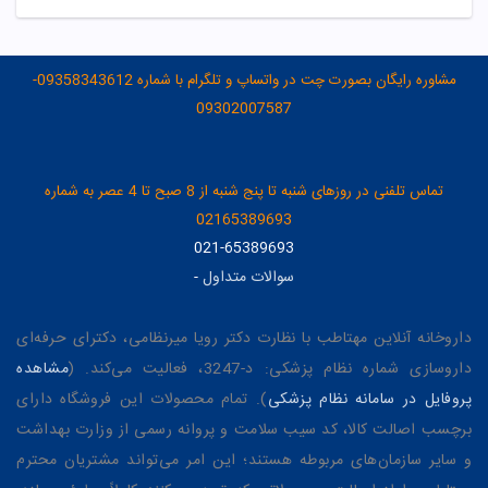
مشاوره رایگان بصورت چت در واتساپ و تلگرام با شماره 09358343612-
09302007587
تماس تلفنی در روزهای شنبه تا پنج شنبه از 8 صبح تا 4 عصر به شماره
02165389693
021-65389693
سوالات متداول
-
داروخانه آنلاین مهتاطب با نظارت دکتر رویا میرنظامی، دکترای حرفه‌ای
داروسازی شماره نظام پزشکی: د-3247، فعالیت می‌کند. (
مشاهده
پروفایل در سامانه نظام پزشکی
). تمام محصولات این فروشگاه دارای
برچسب اصالت کالا، کد سیب سلامت و پروانه رسمی از وزارت بهداشت
و سایر سازمان‌های مربوطه هستند؛ این امر می‌تواند مشتریان محترم