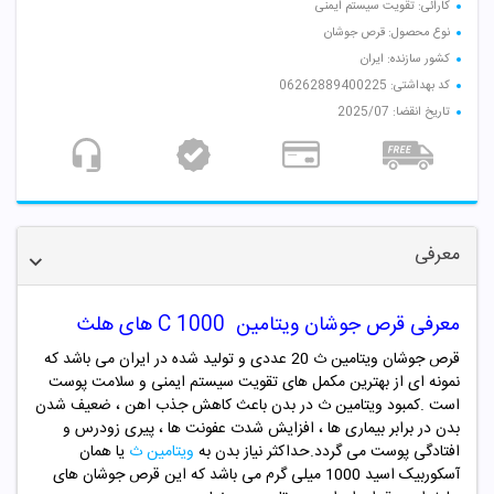
کارائی: تقویت سیستم ایمنی
نوع محصول: قرص جوشان
کشور سازنده: ایران
کد بهداشتی: 06262889400225
تاریخ انقضا: 2025/07
معرفی
معرفی قرص جوشان ویتامین C 1000 های هلث
قرص جوشان ویتامین ث 20 عددی و تولید شده در ایران می باشد که
نمونه ای از بهترین مکمل های تقویت سیستم ایمنی و سلامت پوست
است .کمبود ویتامین ث در بدن باعث کاهش جذب اهن ، ضعیف شدن
بدن در برابر بیماری ها ، افزایش شدت عفونت ها ، پیری زودرس و
افتادگی پوست می گردد.حداکثر نیاز بدن به
ویتامین ث
یا همان
آسکوربیک اسید 1000 میلی گرم می باشد که این قرص جوشان های