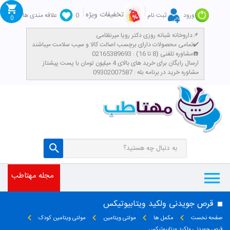
تخفیفات ویژه
ورود
ثبت نام
0
علاقه مندی ها
0
داروخانه شبانه روزی دکتر رویا میرنظامی📌
تمامی محصولات دارای برچسب اصالت کالا و سیب سلامت میباشند✔️
مشاوره تلفنی (8 تا 16) : 02165389693☎️
​ارسال رایگان برای خرید های بالای 4 میلیون تومان با پست پیشتاز
مشاوره خرید در برنامه بله : 09302007587
مجله مهتاطب
قرص جويدنى ولکید ویتابیوتیکس
صفحه نخست
مکمل ها
مولتی ویتامین
مولتی ویتامین کودک
قرص جويدنى ولکید ویتابیوتیکس