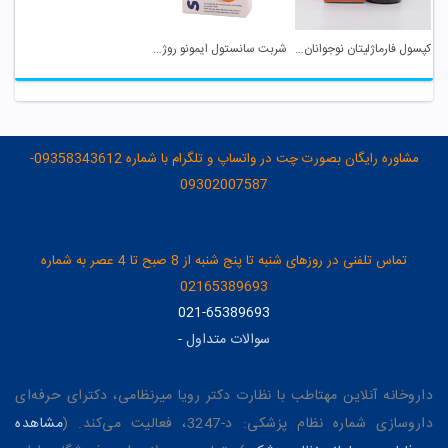
کپسول فارماژلیتان نوجوانان دانا
شربت سانستول ایمونو روژین فارمد
مشاوره رایگان بصورت چت در واتساپ و تلگرام با شماره 09358343612-
09302007587
تماس تلفنی در روزهای شنبه تا پنج شنبه از 8 صبح تا 4 عصر به شماره
02165389693
021-65389693
سوالات متداول
-
داروخانه آنلاین مهتاطب با نظارت دکتر رویا میرنظامی، دکترای حرفه‌ای
داروسازی شماره نظام پزشکی: د-3247، فعالیت می‌کند. (
مشاهده