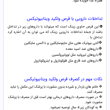
همراه غذا جویده شود.
تداخلات دارویی با قرص ولکید ویتابیوتیکس
⛔️این قرص حاوی زینک است که میتواند با داروهای زیر در تداخل
باشد.از جمله تداخلات دارویی زینک که می توان به آن اشاره کرد
تداخل با :
🔷
آنتی بیوتیک هایی مثل ماینوسایکلین و داکسی سایکلین
🔷
داروهای ضد اسید معده
🔷
داروهای تیروئید مثل لووتیروکسین
🔷
داروهای ضد قارچ مثل فلوکونازول و ایتروکونازول
نکات مهم در کصرف قرص ولکید ویتابیوتیکس
🔷 خانم های باردار و شیرده بدون مشورت با پزشک این مکمل را نباید
مصرف کنند.
🔷 در صورت مصرف داروهای درمانی بهتر است قبل از مصرف با پزشک
مشورت شود.
🔷 به کودکان زیر 4 سال توصیه نمیشود.