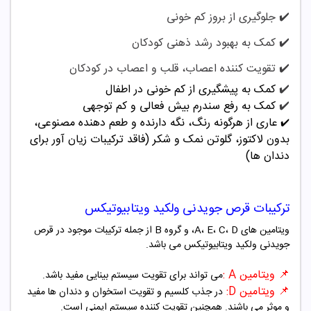
✔️
جلوگیری از بروز کم خونی
✔️
کمک به بهبود رشد ذهنی کودکان
✔️
تقویت کننده اعصاب، قلب و اعصاب در کودکان
✔️
کمک به پیشگیری از کم خونی در اطفال
✔️
کمک به رفع سندرم بیش فعالی و کم توجهی
عاری از هرگونه رنگ، نگه دارنده و طعم دهنده مصنوعی،
✔️
بدون لاکتوز، گلوتن نمک و شکر (فاقد ترکیبات زیان آور برای
دندان ها)
ترکیبات قرص جویدنی ولکید ویتابیوتیکس
ویتامین های A، E، C، D، و گروه B از جمله ترکیبات موجود در قرص
جويدنى ولکید ویتابیوتیکس می باشد.
📌
ویتامین A :
می تواند برای تقویت سیستم بینایی مفید باشد.
📌
ویتامین D:
در جذب کلسیم و تقویت استخوان و دندان ها مفید
و موثر می باشند. همچنین تقویت کننده سیستم ایمنی است.