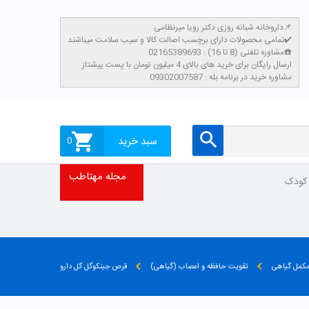
داروخانه شبانه روزی دکتر رویا میرنظامی📌
تمامی محصولات دارای برچسب اصالت کالا و سیب سلامت میباشند✔️
مشاوره تلفنی (8 تا 16) : 02165389693☎️
​ارسال رایگان برای خرید های بالای 4 میلیون تومان با پست پیشتاز
مشاوره خرید در برنامه بله : 09302007587
سبد خرید
0
مجله مهتاطب
 کودک
کمل گیاهی
تقویت حافظه و اعصاب (گیاهی)
قرص جینکوگل گل دارو