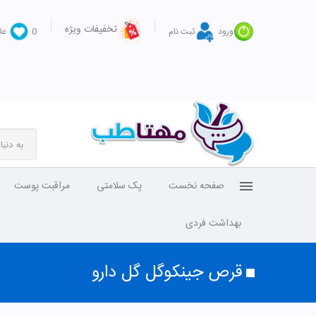
تخفیفات ویژه
ورود
ثبت نام
0
عل
صفحه نخست
پک سلامتی
مراقبت پوست
بهداشت فردی
قرص جینکوگل گل دارو