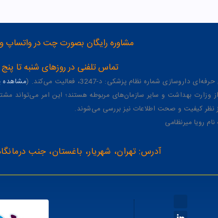
مشاوره رایگان بصورت چت در واتساپ و تلگرام با شماره 12
تماس تلفنی در روزهای شنبه تا پنج شنبه از 8 صبح تا 4 عصر به شمار
وسازی شماره نظام پزشکی: د-3247، فعالیت می‌کند. (
مشاهده پر
وزارت بهداشت و سایر سازمان‌های مربوطه هستند؛ این امر می‌تواند مشتر
از نظر کیفیت و صحت اطلاعات نیز بررسی می‌شوند.
آدرس: تهران، شهریار، باغستان، جنب درمانگاه