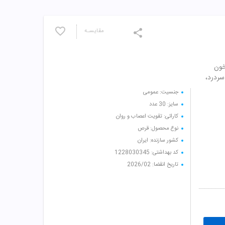
مقایسـه
خون
سردرد،
جنسیت: عمومی
سایز: 30 عدد
کارائی: تقویت اعصاب و روان
نوع محصول: قرص
کشور سازنده: ایران
کد بهداشتی: 1228030345
تاریخ انقضا: 2026/02