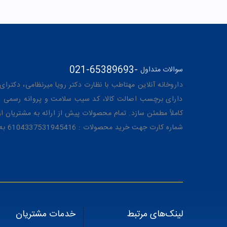
021-65389693
-
سوالات متداول
داروخانه آنلاین مهتاطب با نظارت دکتر رویا میرنظامی، دکترای حرفه‌ای دار
دارای برچسب اصالت کالا، کد سیب سلامت و پروانه رسمی از 
کاملاً مطمئن سازد. تمام محصولات پیش از ارائه به مشتریان 
شماره کارت جهت خرید محصولات : 6104337531945416 به نام رویا میرنظامی
لینک‌های مرتبط
خدمات مشتریان