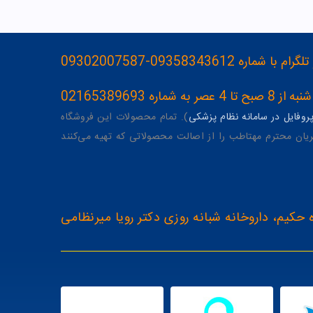
093583436-09302007587
ه 02165389693
وفایل در سامانه نظام پزشکی
). تمام محصولات این فروشگاه
یان محترم مهتاطب را از اصالت محصولاتی که تهیه می‌کنند
 حکیم، داروخانه شبانه روزی دکتر رویا میرنظامی