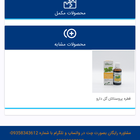
محصولات مکمل
محصولات مشابه
قطره پروستاتان گل دارو
مشاوره رایگان بصورت چت در واتساپ و تلگرام با شماره 09358343612-