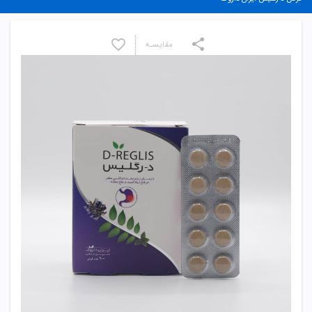
مقایسـه