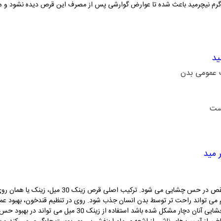
رفتن ملح گلوکونات در قرص زینک 30 میلی گرم نیچرمید باعث شده تا عوارض گوارشی پس از مصرف این قرص 
 عمومی بدن
ست
زینک یک ماده مؤثر در بدن است و نبود آن باعث نقص در 
می تواند راحت تر توسط بدن انسان جذب شود. روی در تنظیم قندخون، بهبود عملک
مؤثر است. در افراد کهنسال که ممکن است حس چشایی آنان دچار م