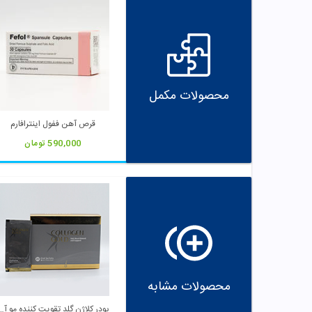
محصولات مکمل
قرص آهن ففول اینترافارم
590,000
تومان
محصولات مشابه
پودر کلاژن گلد تقویت کنن