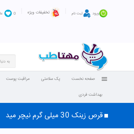
تخفیفات ویژه
ورود
ثبت نام
0
عل
صفحه نخست
پک سلامتی
مراقبت پوست
بهداشت فردی
قرص زینک 30 میلی گرم نیچر مید