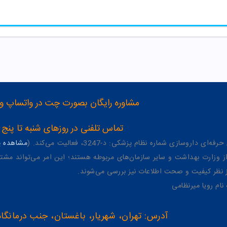
مشاوره رایگان بصورت چت در واتساپ و تلگرام با شماره 12
تماس تلفنی در روزهای شنبه تا پنج شنبه از 8 صبح تا 4 عصر به شمار
وسازی شماره نظام پزشکی: د-3247، فعالیت می‌کند. (
مشاهده پر
وزارت بهداشت و سایر سازمان‌های مربوطه هستند؛ این امر می‌تواند مشتر
از نظر کیفیت و صحت اطلاعات نیز بررسی می‌شوند.
آدرس: تهران، شهریار، باغستان، جنب درمانگاه