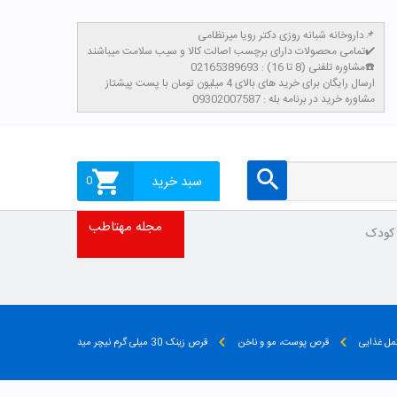
داروخانه شبانه روزی دکتر رویا میرنظامی📌
تمامی محصولات دارای برچسب اصالت کالا و سیب سلامت میباشند✔️
مشاوره تلفنی (8 تا 16) : 02165389693☎️
​ارسال رایگان برای خرید های بالای 4 میلیون تومان با پست پیشتاز
مشاوره خرید در برنامه بله : 09302007587
سبد خرید
0
مجله مهتاطب
 کودک
ل غذایی
قرص پوست، مو و ناخن
قرص زینک 30 میلی گرم نیچر مید