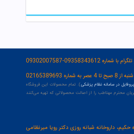
093583436-09302007587
ه 02165389693
وفایل در سامانه نظام پزشکی
). تمام محصولات این فروشگاه
یان محترم مهتاطب را از اصالت محصولاتی که تهیه می‌کنند
 حکیم، داروخانه شبانه روزی دکتر رویا میرنظامی