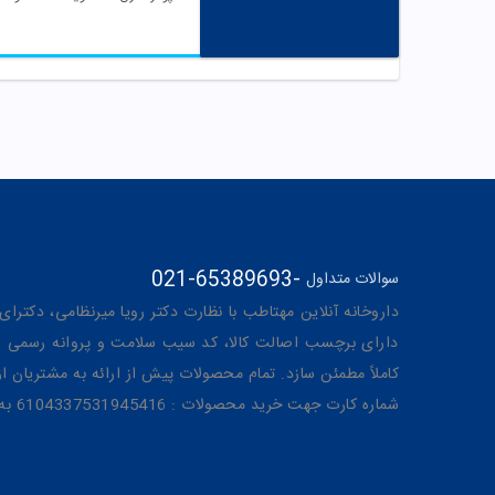
021-65389693
-
سوالات متداول
داروخانه آنلاین مهتاطب با نظارت دکتر رویا میرنظامی، دکترای حرفه‌ای دار
دارای برچسب اصالت کالا، کد سیب سلامت و پروانه رسمی از 
کاملاً مطمئن سازد. تمام محصولات پیش از ارائه به مشتریان 
شماره کارت جهت خرید محصولات : 6104337531945416 به نام رویا میرنظامی