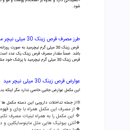
اکسیدانی دارد و علاوه بر استحکام پوست و مو و 
شود.
طرز مصرف
قرص زینک 30 میلی نیچر مید
قرص زینک 30 میلی گرم نیچرمید به ص
باشد. ضمناً مقدار مصرف قرص زینک یک عدد است ک
قرص زینک 30 میلی گرم نیچرمید با پزشک خود مشورت کنید.
عوارض
قرص زینک 30 میلی نیچر مید
این مکمل عوارض جانبی خاصی ندارد مگر اینکه بد
⛔️
از جمله تداخلات دارویی این دسته مکمل ها که
از مصرف این مکمل همراه با چای و قهوه 
🔷
🔷 این مکمل را به همراه لبنیات مصرف نکنید و 1 الی 2 ساعت فاصله بین مصرف آن ها ب
آنتی بیوتیک هایی مثل ماینوسایکلین و د
🔷