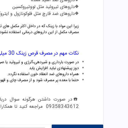
داروهای ضد اسید معده
🔷
داروهای تیروئید مثل لووتیروکسین
🔷
داروهای ضد قارچ مثل فلوکونازول و ایتروک
🔷
مصرف مکمل از این داروهای درمانی استفاده نشود.
نکات مهم در مصرف
قرص زینک 30 میلی نیچر مید
در صورت بارداری و شیردهی،آلرژی و تیروئید یا ص
دوز پیشنهادی نباید افزایش یابد
همراه داروهای ضد انعقاد خون استفاده نگردد.
حتما با معده پر مصرف شود و از مصرف چای و قهوه
09358343612 مراجعه کنید تا همکاران ما در داروخانه اینترنتی مهتاطب بتوانند شما را راهنمایی کنند.