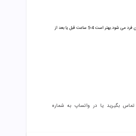
زیرا این مواد با زینک که در داخل اکثر مکمل های تقویت پوست و مو قرار دارد در تداخلند .زینک باعث کاهش جذب این داروها در بدن فرد می شود.بهتر است 4-5 ساعت قبل یا بعد از
ر صورت داشتن هرگونه سوال درباره خرید و مشاوره می توانید با این شماره 02165389693 تماس بگیرید یا در واتساپ به شماره