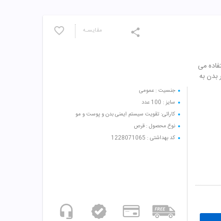
مقایسـه
فاده می
فر بدن به
جنسیت : عمومی
سایز : 100 عدد
کارائی: تقویت سیستم ایمنی بدن و پوست و مو
نوع محصول : قرص
کد بهداشتی : 1228071065