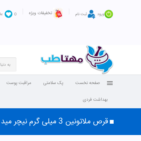
تخفیفات ویژه
ورود
ثبت نام
0
عل
صفحه نخست
پک سلامتی
مراقبت پوست
بهداشت فردی
قرص ملاتونین 3 میلی گرم نیچر مید