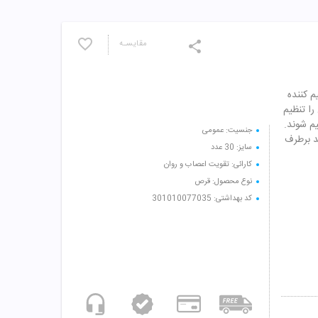
مقایسـه
ظیم کننده
را تنظیم
یم شوند.
جنسیت: عمومی
د برطرف
سایز: 30 عدد
کارائی: تقویت اعصاب و روان
نوع محصول: قرص
کد بهداشتی: 301010077035