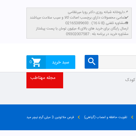
داروخانه شبانه روزی دکتر رویا میرنظامی📌
تمامی محصولات دارای برچسب اصالت کالا و سیب سلامت میباشند✔️
مشاوره تلفنی (8 تا 16) : 02165389693☎️
​ارسال رایگان برای خرید های بالای 4 میلیون تومان با پست پیشتاز
مشاوره خرید در برنامه بله : 09302007587
سبد خرید
0
مجله مهتاطب
 کودک
تقویت حافظه و اعصاب (گیاهی)
قرص ملاتونین 3 میلی گرم نیچر مید