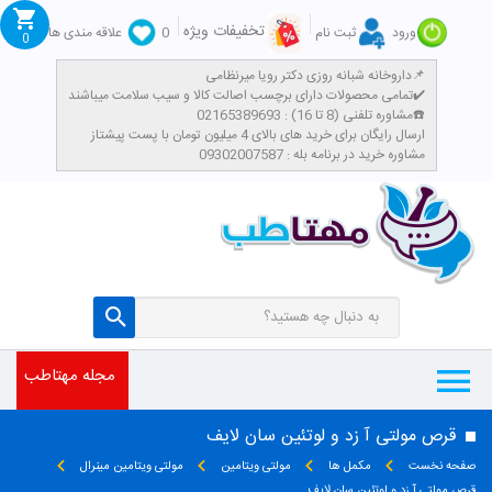
تخفیفات ویژه
ورود
ثبت نام
0
علاقه مندی ها
0
داروخانه شبانه روزی دکتر رویا میرنظامی📌
تمامی محصولات دارای برچسب اصالت کالا و سیب سلامت میباشند✔️
مشاوره تلفنی (8 تا 16) : 02165389693☎️
​ارسال رایگان برای خرید های بالای 4 میلیون تومان با پست پیشتاز
مشاوره خرید در برنامه بله : 09302007587
مجله مهتاطب
قرص مولتی آ زد و لوتئین سان لایف
صفحه نخست
مکمل ها
مولتی ویتامین
مولتی ویتامین مینرال
قرص مولتی آ زد و لوتئین سان لایف