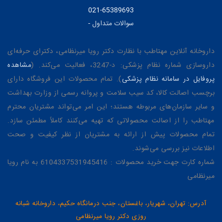
021-65389693
سوالات متداول
-
داروخانه آنلاین مهتاطب با نظارت دکتر رویا میرنظامی، دکترای حرفه‌ای
داروسازی شماره نظام پزشکی: د-3247، فعالیت می‌کند. (
مشاهده
پروفایل در سامانه نظام پزشکی
). تمام محصولات این فروشگاه دارای
برچسب اصالت کالا، کد سیب سلامت و پروانه رسمی از وزارت بهداشت
و سایر سازمان‌های مربوطه هستند؛ این امر می‌تواند مشتریان محترم
مهتاطب را از اصالت محصولاتی که تهیه می‌کنند کاملاً مطمئن سازد.
تمام محصولات پیش از ارائه به مشتریان از نظر کیفیت و صحت
اطلاعات نیز بررسی می‌شوند.
شماره کارت جهت خرید محصولات : 6104337531945416 به نام رویا
میرنظامی
آدرس: تهران، شهریار، باغستان، جنب درمانگاه حکیم، داروخانه شبانه
روزی دکتر رویا میرنظامی