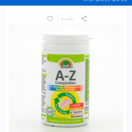
مقایسـه